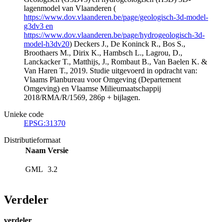
lagenmodel van Vlaanderen (
https://www.dov.vlaanderen.be/page/geologisch-3d-model-
g3dv3 en
https://www.dov.vlaanderen.be/page/hydrogeologisch-3d-
model-h3dv20
) Deckers J., De Koninck R., Bos S.,
Broothaers M., Dirix K., Hambsch L., Lagrou, D.,
Lanckacker T., Matthijs, J., Rombaut B., Van Baelen K. &
Van Haren T., 2019. Studie uitgevoerd in opdracht van:
Vlaams Planbureau voor Omgeving (Departement
Omgeving) en Vlaamse Milieumaatschappij
2018/RMA/R/1569, 286p + bijlagen.
Unieke code
EPSG:31370
Distributieformaat
Naam
Versie
GML
3.2
Verdeler
verdeler