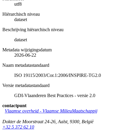
utf8
Hiërarchisch niveau
dataset
Beschrijving hiërarchisch niveau
dataset
Metadata wijzigingsdatum
2026-06-22
Naam metadatastandaard
ISO 19115/2003/Cor.1:2006/INSPIRE-TG2.0
Versie metadatastandaard
GDI-Vlaanderen Best Practices - versie 2.0
contactpunt
Vlaamse overheid - Vlaamse MilieuMaatschappij
Dokter de Moorstraat 24-26
,
Aalst
,
9300
,
België
+32 5 372 62 10