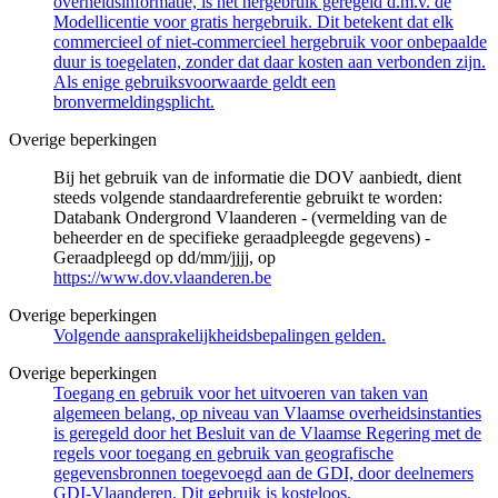
overheidsinformatie, is het hergebruik geregeld d.m.v. de
Modellicentie voor gratis hergebruik. Dit betekent dat elk
commercieel of niet-commercieel hergebruik voor onbepaalde
duur is toegelaten, zonder dat daar kosten aan verbonden zijn.
Als enige gebruiksvoorwaarde geldt een
bronvermeldingsplicht.
Overige beperkingen
Bij het gebruik van de informatie die DOV aanbiedt, dient
steeds volgende standaardreferentie gebruikt te worden:
Databank Ondergrond Vlaanderen - (vermelding van de
beheerder en de specifieke geraadpleegde gegevens) -
Geraadpleegd op dd/mm/jjjj, op
https://www.dov.vlaanderen.be
Overige beperkingen
Volgende aansprakelijkheidsbepalingen gelden.
Overige beperkingen
Toegang en gebruik voor het uitvoeren van taken van
algemeen belang, op niveau van Vlaamse overheidsinstanties
is geregeld door het Besluit van de Vlaamse Regering met de
regels voor toegang en gebruik van geografische
gegevensbronnen toegevoegd aan de GDI, door deelnemers
GDI-Vlaanderen. Dit gebruik is kosteloos.