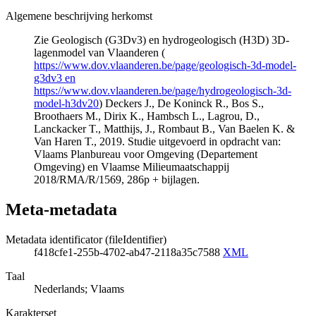
Algemene beschrijving herkomst
Zie Geologisch (G3Dv3) en hydrogeologisch (H3D) 3D-
lagenmodel van Vlaanderen (
https://www.dov.vlaanderen.be/page/geologisch-3d-model-
g3dv3 en
https://www.dov.vlaanderen.be/page/hydrogeologisch-3d-
model-h3dv20
) Deckers J., De Koninck R., Bos S.,
Broothaers M., Dirix K., Hambsch L., Lagrou, D.,
Lanckacker T., Matthijs, J., Rombaut B., Van Baelen K. &
Van Haren T., 2019. Studie uitgevoerd in opdracht van:
Vlaams Planbureau voor Omgeving (Departement
Omgeving) en Vlaamse Milieumaatschappij
2018/RMA/R/1569, 286p + bijlagen.
Meta-metadata
Metadata identificator (fileIdentifier)
f418cfe1-255b-4702-ab47-2118a35c7588
XML
Taal
Nederlands; Vlaams
Karakterset