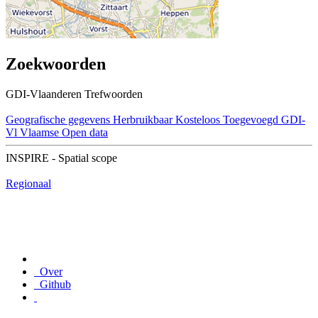
Zoekwoorden
GDI-Vlaanderen Trefwoorden
Geografische gegevens
Herbruikbaar
Kosteloos
Toegevoegd GDI-
Vl
Vlaamse Open data
INSPIRE - Spatial scope
Regionaal
Over
Github