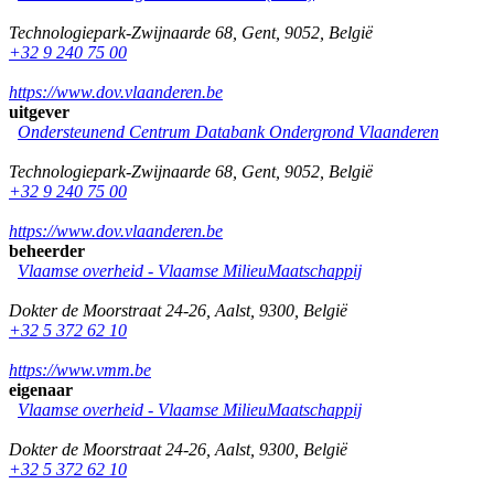
Technologiepark-Zwijnaarde 68
,
Gent
,
9052
,
België
+32 9 240 75 00
https://www.dov.vlaanderen.be
uitgever
Ondersteunend Centrum Databank Ondergrond Vlaanderen
Technologiepark-Zwijnaarde 68
,
Gent
,
9052
,
België
+32 9 240 75 00
https://www.dov.vlaanderen.be
beheerder
Vlaamse overheid - Vlaamse MilieuMaatschappij
Dokter de Moorstraat 24-26
,
Aalst
,
9300
,
België
+32 5 372 62 10
https://www.vmm.be
eigenaar
Vlaamse overheid - Vlaamse MilieuMaatschappij
Dokter de Moorstraat 24-26
,
Aalst
,
9300
,
België
+32 5 372 62 10