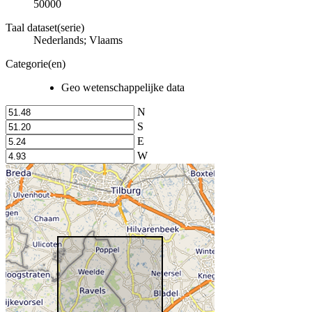
50000
Taal dataset(serie)
Nederlands; Vlaams
Categorie(en)
Geo wetenschappelijke data
N
S
E
W