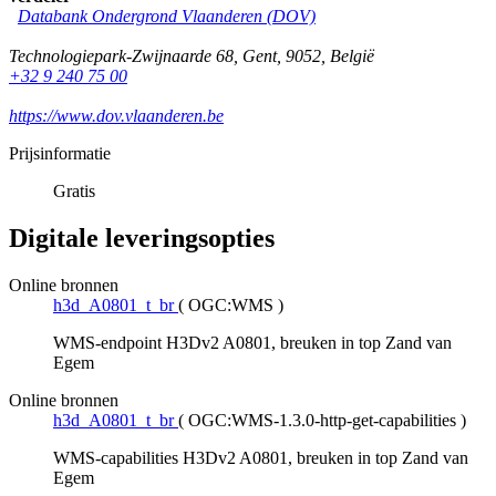
Databank Ondergrond Vlaanderen (DOV)
Technologiepark-Zwijnaarde 68
,
Gent
,
9052
,
België
+32 9 240 75 00
https://www.dov.vlaanderen.be
Prijsinformatie
Gratis
Digitale leveringsopties
Online bronnen
h3d_A0801_t_br
(
OGC:WMS
)
WMS-endpoint H3Dv2 A0801, breuken in top Zand van
Egem
Online bronnen
h3d_A0801_t_br
(
OGC:WMS-1.3.0-http-get-capabilities
)
WMS-capabilities H3Dv2 A0801, breuken in top Zand van
Egem