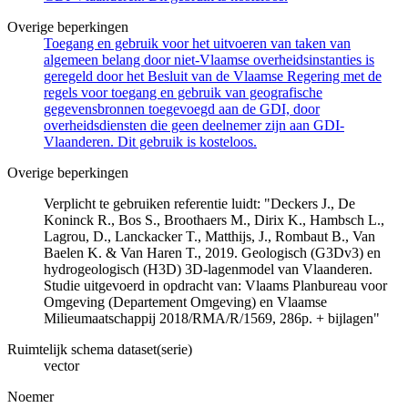
Overige beperkingen
Toegang en gebruik voor het uitvoeren van taken van
algemeen belang door niet-Vlaamse overheidsinstanties is
geregeld door het Besluit van de Vlaamse Regering met de
regels voor toegang en gebruik van geografische
gegevensbronnen toegevoegd aan de GDI, door
overheidsdiensten die geen deelnemer zijn aan GDI-
Vlaanderen. Dit gebruik is kosteloos.
Overige beperkingen
Verplicht te gebruiken referentie luidt: "Deckers J., De
Koninck R., Bos S., Broothaers M., Dirix K., Hambsch L.,
Lagrou, D., Lanckacker T., Matthijs, J., Rombaut B., Van
Baelen K. & Van Haren T., 2019. Geologisch (G3Dv3) en
hydrogeologisch (H3D) 3D-lagenmodel van Vlaanderen.
Studie uitgevoerd in opdracht van: Vlaams Planbureau voor
Omgeving (Departement Omgeving) en Vlaamse
Milieumaatschappij 2018/RMA/R/1569, 286p. + bijlagen"
Ruimtelijk schema dataset(serie)
vector
Noemer