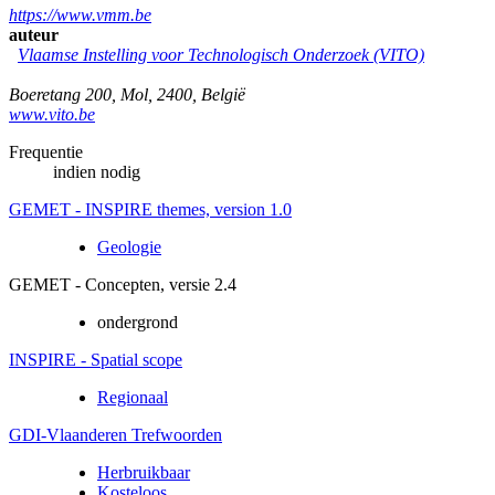
https://www.vmm.be
auteur
Vlaamse Instelling voor Technologisch Onderzoek (VITO)
Boeretang 200
,
Mol
,
2400
,
België
www.vito.be
Frequentie
indien nodig
GEMET - INSPIRE themes, version 1.0
Geologie
GEMET - Concepten, versie 2.4
ondergrond
INSPIRE - Spatial scope
Regionaal
GDI-Vlaanderen Trefwoorden
Herbruikbaar
Kosteloos