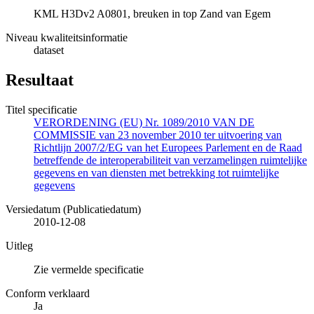
KML H3Dv2 A0801, breuken in top Zand van Egem
Niveau kwaliteitsinformatie
dataset
Resultaat
Titel specificatie
VERORDENING (EU) Nr. 1089/2010 VAN DE
COMMISSIE van 23 november 2010 ter uitvoering van
Richtlijn 2007/2/EG van het Europees Parlement en de Raad
betreffende de interoperabiliteit van verzamelingen ruimtelijke
gegevens en van diensten met betrekking tot ruimtelijke
gegevens
Versiedatum (Publicatiedatum)
2010-12-08
Uitleg
Zie vermelde specificatie
Conform verklaard
Ja