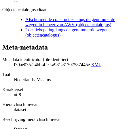
Objectencatalogus citaat
Afschermende constructies langs de genummerde
wegen in beheer van AWV (objectencatalogus)
Locatiebepaling langs de genummerde wegen
(objectencatalogus)
Meta-metadata
Metadata identificator (fileIdentifier)
f39ae035-24bb-4fea-a981-81307587445e
XML
Taal
Nederlands; Vlaams
Karakterset
utf8
Hiërarchisch niveau
dataset
Beschrijving hiërarchisch niveau