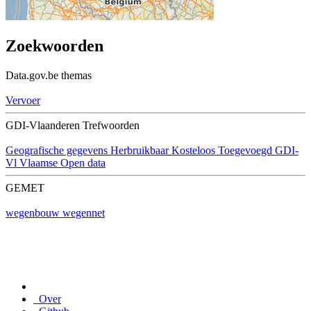
Zoekwoorden
Data.gov.be themas
Vervoer
GDI-Vlaanderen Trefwoorden
Geografische gegevens
Herbruikbaar
Kosteloos
Toegevoegd GDI-
Vl
Vlaamse Open data
GEMET
wegenbouw
wegennet
Over