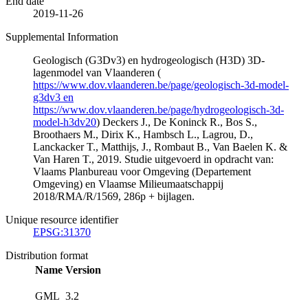
End date
2019-11-26
Supplemental Information
Geologisch (G3Dv3) en hydrogeologisch (H3D) 3D-
lagenmodel van Vlaanderen (
https://www.dov.vlaanderen.be/page/geologisch-3d-model-
g3dv3 en
https://www.dov.vlaanderen.be/page/hydrogeologisch-3d-
model-h3dv20
) Deckers J., De Koninck R., Bos S.,
Broothaers M., Dirix K., Hambsch L., Lagrou, D.,
Lanckacker T., Matthijs, J., Rombaut B., Van Baelen K. &
Van Haren T., 2019. Studie uitgevoerd in opdracht van:
Vlaams Planbureau voor Omgeving (Departement
Omgeving) en Vlaamse Milieumaatschappij
2018/RMA/R/1569, 286p + bijlagen.
Unique resource identifier
EPSG:31370
Distribution format
Name
Version
GML
3.2