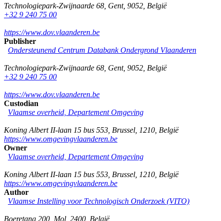
Technologiepark-Zwijnaarde 68
,
Gent
,
9052
,
België
+32 9 240 75 00
https://www.dov.vlaanderen.be
Publisher
Ondersteunend Centrum Databank Ondergrond Vlaanderen
Technologiepark-Zwijnaarde 68
,
Gent
,
9052
,
België
+32 9 240 75 00
https://www.dov.vlaanderen.be
Custodian
Vlaamse overheid, Departement Omgeving
Koning Albert II-laan 15 bus 553
,
Brussel
,
1210
,
België
https://www.omgevingvlaanderen.be
Owner
Vlaamse overheid, Departement Omgeving
Koning Albert II-laan 15 bus 553
,
Brussel
,
1210
,
België
https://www.omgevingvlaanderen.be
Author
Vlaamse Instelling voor Technologisch Onderzoek (VITO)
Boeretang 200
,
Mol
,
2400
,
België