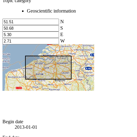
Topic category
Geoscientific information
N
S
E
W
Begin date
2013-01-01