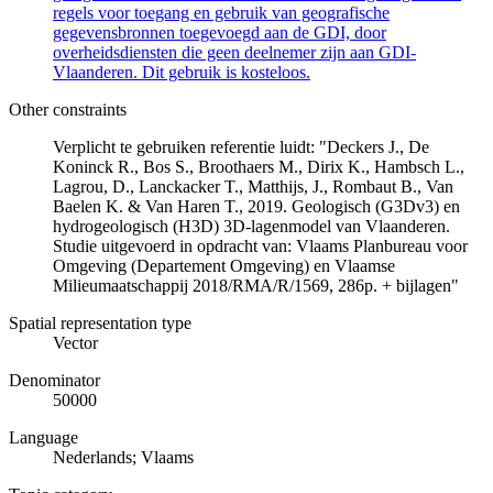
regels voor toegang en gebruik van geografische
gegevensbronnen toegevoegd aan de GDI, door
overheidsdiensten die geen deelnemer zijn aan GDI-
Vlaanderen. Dit gebruik is kosteloos.
Other constraints
Verplicht te gebruiken referentie luidt: "Deckers J., De
Koninck R., Bos S., Broothaers M., Dirix K., Hambsch L.,
Lagrou, D., Lanckacker T., Matthijs, J., Rombaut B., Van
Baelen K. & Van Haren T., 2019. Geologisch (G3Dv3) en
hydrogeologisch (H3D) 3D-lagenmodel van Vlaanderen.
Studie uitgevoerd in opdracht van: Vlaams Planbureau voor
Omgeving (Departement Omgeving) en Vlaamse
Milieumaatschappij 2018/RMA/R/1569, 286p. + bijlagen"
Spatial representation type
Vector
Denominator
50000
Language
Nederlands; Vlaams