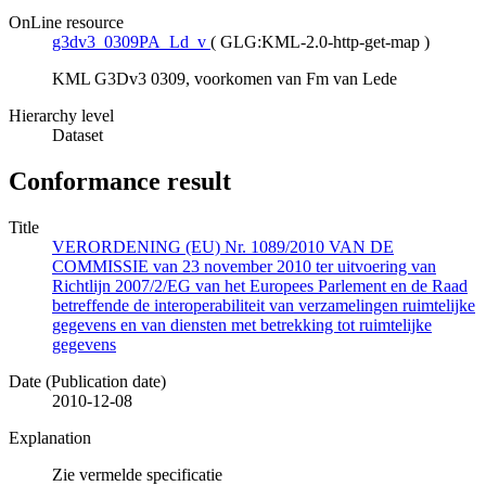
OnLine resource
g3dv3_0309PA_Ld_v
(
GLG:KML-2.0-http-get-map
)
KML G3Dv3 0309, voorkomen van Fm van Lede
Hierarchy level
Dataset
Conformance result
Title
VERORDENING (EU) Nr. 1089/2010 VAN DE
COMMISSIE van 23 november 2010 ter uitvoering van
Richtlijn 2007/2/EG van het Europees Parlement en de Raad
betreffende de interoperabiliteit van verzamelingen ruimtelijke
gegevens en van diensten met betrekking tot ruimtelijke
gegevens
Date (Publication date)
2010-12-08
Explanation
Zie vermelde specificatie