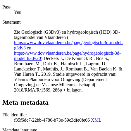
Pass
Yes
Statement
Zie Geologisch (G3Dv3) en hydrogeologisch (H3D) 3D-
lagenmodel van Vlaanderen (
https://www.dov.vlaanderen.be/page/geologisch-3d-model-
g3dv3 en
https://www.dov.vlaanderen.be/page/hydrogeologisch-3d-
model-h3dv20
) Deckers J., De Koninck R., Bos S.,
Broothaers M., Dirix K., Hambsch L., Lagrou, D.,
Lanckacker T., Matthijs, J., Rombaut B., Van Baelen K. &
Van Haren T., 2019. Studie uitgevoerd in opdracht van:
Vlaams Planbureau voor Omgeving (Departement
Omgeving) en Vlaamse Milieumaatschappij
2018/RMA/R/1569, 286p + bijlagen.
Meta-metadata
File identifier
f35f6dc7-22bb-4780-b73e-59c3dfe0fe66
XML
Metadata language