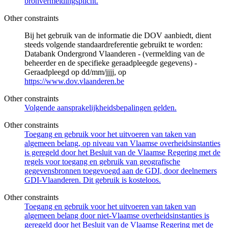
bronvermeldingsplicht.
Other constraints
Bij het gebruik van de informatie die DOV aanbiedt, dient
steeds volgende standaardreferentie gebruikt te worden:
Databank Ondergrond Vlaanderen - (vermelding van de
beheerder en de specifieke geraadpleegde gegevens) -
Geraadpleegd op dd/mm/jjjj, op
https://www.dov.vlaanderen.be
Other constraints
Volgende aansprakelijkheidsbepalingen gelden.
Other constraints
Toegang en gebruik voor het uitvoeren van taken van
algemeen belang, op niveau van Vlaamse overheidsinstanties
is geregeld door het Besluit van de Vlaamse Regering met de
regels voor toegang en gebruik van geografische
gegevensbronnen toegevoegd aan de GDI, door deelnemers
GDI-Vlaanderen. Dit gebruik is kosteloos.
Other constraints
Toegang en gebruik voor het uitvoeren van taken van
algemeen belang door niet-Vlaamse overheidsinstanties is
geregeld door het Besluit van de Vlaamse Regering met de