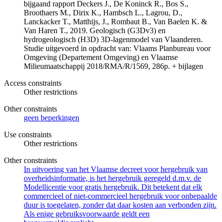
bijgaand rapport Deckers J., De Koninck R., Bos S.,
Broothaers M., Dirix K., Hambsch L., Lagrou, D.,
Lanckacker T., Matthijs, J., Rombaut B., Van Baelen K. &
Van Haren T., 2019. Geologisch (G3Dv3) en
hydrogeologisch (H3D) 3D-lagenmodel van Vlaanderen.
Studie uitgevoerd in opdracht van: Vlaams Planbureau voor
Omgeving (Departement Omgeving) en Vlaamse
Milieumaatschappij 2018/RMA/R/1569, 286p. + bijlagen
Access constraints
Other restrictions
Other constraints
geen beperkingen
Use constraints
Other restrictions
Other constraints
In uitvoering van het Vlaamse decreet voor hergebruik van
overheidsinformatie, is het hergebruik geregeld d.m.v. de
Modellicentie voor gratis hergebruik. Dit betekent dat elk
commercieel of niet-commercieel hergebruik voor onbepaalde
duur is toegelaten, zonder dat daar kosten aan verbonden zijn.
Als enige gebruiksvoorwaarde geldt een