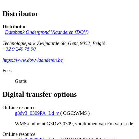
Distributor
Distributor
Databank Ondergrond Vlaanderen (DOV)
Technologiepark-Zwijnaarde 68
,
Gent
,
9052
,
België
+32 9 240 75 00
https://www.dov.vlaanderen.be
Fees
Gratis
Digital transfer options
OnLine resource
g3dv3_0309PA_Ld_v
(
OGC:WMS
)
WMS-endpoint G3Dv3 0309, voorkomen van Fm van Lede
OnLine resource