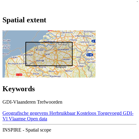
Spatial extent
Keywords
GDI-Vlaanderen Trefwoorden
Geografische gegevens
Herbruikbaar
Kosteloos
Toegevoegd GDI-
Vl
Vlaamse Open data
INSPIRE - Spatial scope