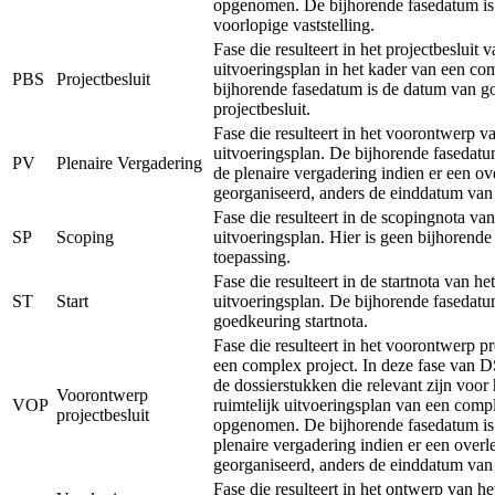
opgenomen. De bijhorende fasedatum is
voorlopige vaststelling.
Fase die resulteert in het projectbesluit v
uitvoeringsplan in het kader van een co
PBS
Projectbesluit
bijhorende fasedatum is de datum van g
projectbesluit.
Fase die resulteert in het voorontwerp va
uitvoeringsplan. De bijhorende fasedatu
PV
Plenaire Vergadering
de plenaire vergadering indien er een ov
georganiseerd, anders de einddatum van
Fase die resulteert in de scopingnota van
SP
Scoping
uitvoeringsplan. Hier is geen bijhorend
toepassing.
Fase die resulteert in de startnota van het
ST
Start
uitvoeringsplan. De bijhorende fasedatu
goedkeuring startnota.
Fase die resulteert in het voorontwerp pr
een complex project. In deze fase van 
de dossierstukken die relevant zijn voor
Voorontwerp
VOP
ruimtelijk uitvoeringsplan van een comp
projectbesluit
opgenomen. De bijhorende fasedatum is
plenaire vergadering indien er een overl
georganiseerd, anders de einddatum van
Fase die resulteert in het ontwerp van he