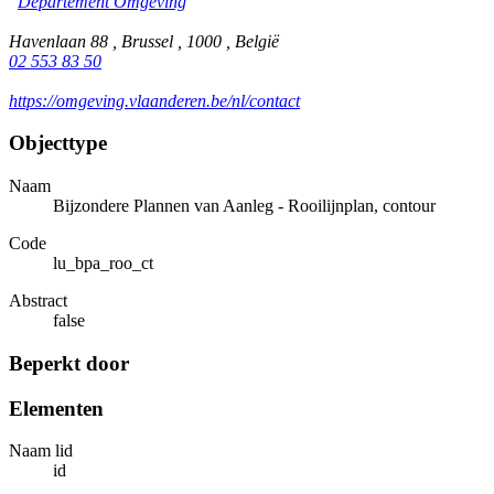
Departement Omgeving
Havenlaan 88 , Brussel , 1000 , België
02 553 83 50
https://omgeving.vlaanderen.be/nl/contact
Objecttype
Naam
Bijzondere Plannen van Aanleg - Rooilijnplan, contour
Code
lu_bpa_roo_ct
Abstract
false
Beperkt door
Elementen
Naam lid
id