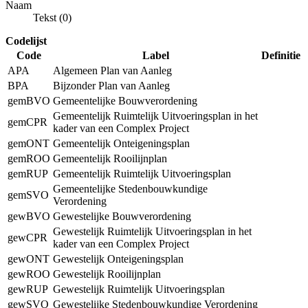
Naam
Tekst (0)
Codelijst
Code
Label
Definitie
APA
Algemeen Plan van Aanleg
BPA
Bijzonder Plan van Aanleg
gemBVO
Gemeentelijke Bouwverordening
Gemeentelijk Ruimtelijk Uitvoeringsplan in het
gemCPR
kader van een Complex Project
gemONT
Gemeentelijk Onteigeningsplan
gemROO
Gemeentelijk Rooilijnplan
gemRUP
Gemeentelijk Ruimtelijk Uitvoeringsplan
Gemeentelijke Stedenbouwkundige
gemSVO
Verordening
gewBVO
Gewestelijke Bouwverordening
Gewestelijk Ruimtelijk Uitvoeringsplan in het
gewCPR
kader van een Complex Project
gewONT
Gewestelijk Onteigeningsplan
gewROO
Gewestelijk Rooilijnplan
gewRUP
Gewestelijk Ruimtelijk Uitvoeringsplan
gewSVO
Gewestelijke Stedenbouwkundige Verordening