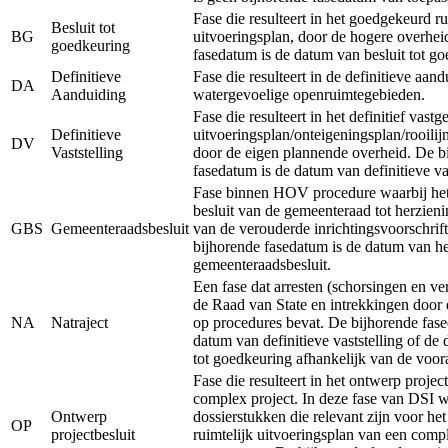
Fase die resulteert in het goedgekeurd ru
Besluit tot
BG
uitvoeringsplan, door de hogere overhei
goedkeuring
fasedatum is de datum van besluit tot g
Definitieve
Fase die resulteert in de definitieve aan
DA
Aanduiding
watergevoelige openruimtegebieden.
Fase die resulteert in het definitief vastg
Definitieve
uitvoeringsplan/onteigeningsplan/rooilij
DV
Vaststelling
door de eigen plannende overheid. De b
fasedatum is de datum van definitieve vas
Fase binnen HOV procedure waarbij het 
besluit van de gemeenteraad tot herzieni
GBS
Gemeenteraadsbesluit
van de verouderde inrichtingsvoorschrift
bijhorende fasedatum is de datum van he
gemeenteraadsbesluit.
Een fase dat arresten (schorsingen en ve
de Raad van State en intrekkingen door 
NA
Natraject
op procedures bevat. De bijhorende fase
datum van definitieve vaststelling of de
tot goedkeuring afhankelijk van de voor
Fase die resulteert in het ontwerp projec
complex project. In deze fase van DSI 
Ontwerp
dossierstukken die relevant zijn voor he
OP
projectbesluit
ruimtelijk uitvoeringsplan van een comp