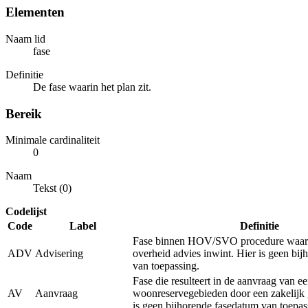
Elementen
Naam lid
fase
Definitie
De fase waarin het plan zit.
Bereik
Minimale cardinaliteit
0
Naam
Tekst (0)
Codelijst
Code
Label
Definitie
Fase binnen HOV/SVO procedure waarb
ADV
Advisering
overheid advies inwint. Hier is geen bi
van toepassing.
Fase die resulteert in de aanvraag van e
AV
Aanvraag
woonreservegebieden door een zakelijk 
is geen bijhorende fasedatum van toepas