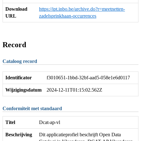
Download
https://ipt.inbo.be/archive.do?r=meetnetten-
URL
zadelsprinkhaan-occurrences
Record
Cataloog record
Identificator
f3010651-1bbd-32bf-aad5-058e1e6d0117
Wijzigingsdatum
2024-12-11T01:15:02.562Z
Conformiteit met standaard
Titel
Dcat-ap-vl
Beschrijving
Dit applicatieprofiel beschrijft Open Data