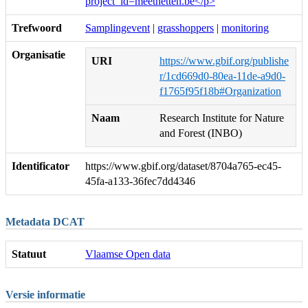
project_id=meetnetten.be</p>
Trefwoord
Samplingevent
|
grasshoppers
|
monitoring
Organisatie
URI
https://www.gbif.org/publishe
r/1cd669d0-80ea-11de-a9d0-
f1765f95f18b#Organization
Naam
Research Institute for Nature
and Forest (INBO)
Identificator
https://www.gbif.org/dataset/8704a765-ec45-
45fa-a133-36fec7dd4346
Metadata DCAT
Statuut
Vlaamse Open data
Versie informatie