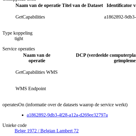
Naam van de operatie
Titel van de Dataset
Identificator
GetCapabilities
a1862892-9db3-
Type koppeling
tight
Service operaties
Naam van de
DCP (verdeelde computerpla
operatie
geïmplemen
GetCapabilities WMS
WMS Endpoint
operatesOn (informatie over de datasets waarop de service werkt)
a1862892-9db3-4f28-a12a-d269ee32797a
Unieke code
Belge 1972 / Belgian Lambert 72