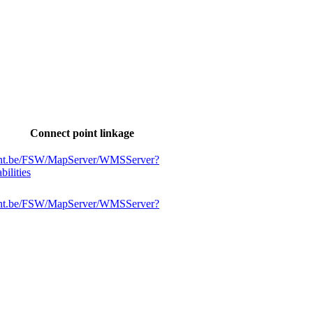
Connect point linkage
abant.be/FSW/MapServer/WMSServer?
ilities
abant.be/FSW/MapServer/WMSServer?