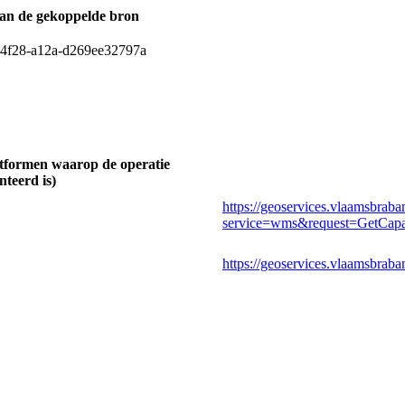
 van de gekoppelde bron
4f28-a12a-d269ee32797a
tformen waarop de operatie
teerd is)
https://geoservices.vlaamsbr
service=wms&request=GetCapab
https://geoservices.vlaamsbr