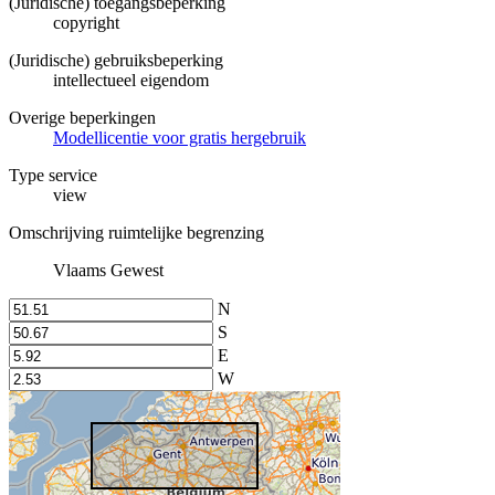
(Juridische) toegangsbeperking
copyright
(Juridische) gebruiksbeperking
intellectueel eigendom
Overige beperkingen
Modellicentie voor gratis hergebruik
Type service
view
Omschrijving ruimtelijke begrenzing
Vlaams Gewest
N
S
E
W