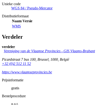
Unieke code
WGS 84 / Pseudo-Mercator
Distributieformaat
Naam
Versie
WMS
Verdeler
verdeler
Vereniging van de Vlaamse Provincies -
GIS Vlaams-Brabant
Picardstraat 7 bus 100
,
Brussel
,
1000
,
België
+32 (0)2 512 11 52
https://www.vlaamseprovincies.be
Prijsinformatie
gratis
Bestelprocedure
n.v.t.