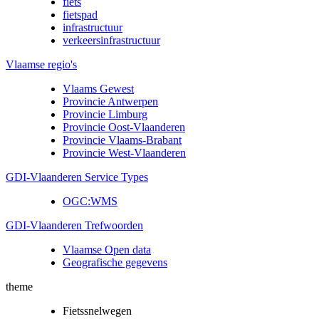
fiets
fietspad
infrastructuur
verkeersinfrastructuur
Vlaamse regio's
Vlaams Gewest
Provincie Antwerpen
Provincie Limburg
Provincie Oost-Vlaanderen
Provincie Vlaams-Brabant
Provincie West-Vlaanderen
GDI-Vlaanderen Service Types
OGC:WMS
GDI-Vlaanderen Trefwoorden
Vlaamse Open data
Geografische gegevens
theme
Fietssnelwegen