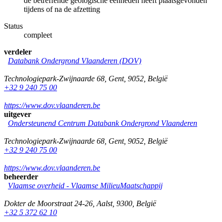
de betreffende geologische eenheden heeft plaatsgevonden
tijdens of na de afzetting
Status
compleet
verdeler
Databank Ondergrond Vlaanderen (DOV)
Technologiepark-Zwijnaarde 68
,
Gent
,
9052
,
België
+32 9 240 75 00
https://www.dov.vlaanderen.be
uitgever
Ondersteunend Centrum Databank Ondergrond Vlaanderen
Technologiepark-Zwijnaarde 68
,
Gent
,
9052
,
België
+32 9 240 75 00
https://www.dov.vlaanderen.be
beheerder
Vlaamse overheid - Vlaamse MilieuMaatschappij
Dokter de Moorstraat 24-26
,
Aalst
,
9300
,
België
+32 5 372 62 10