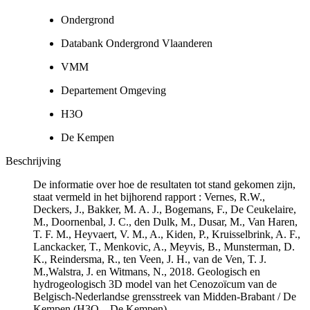
Ondergrond
Databank Ondergrond Vlaanderen
VMM
Departement Omgeving
H3O
De Kempen
Beschrijving
De informatie over hoe de resultaten tot stand gekomen zijn,
staat vermeld in het bijhorend rapport : Vernes, R.W.,
Deckers, J., Bakker, M. A. J., Bogemans, F., De Ceukelaire,
M., Doornenbal, J. C., den Dulk, M., Dusar, M., Van Haren,
T. F. M., Heyvaert, V. M., A., Kiden, P., Kruisselbrink, A. F.,
Lanckacker, T., Menkovic, A., Meyvis, B., Munsterman, D.
K., Reindersma, R., ten Veen, J. H., van de Ven, T. J.
M.,Walstra, J. en Witmans, N., 2018. Geologisch en
hydrogeologisch 3D model van het Cenozoïcum van de
Belgisch-Nederlandse grensstreek van Midden-Brabant / De
Kempen (H3O – De Kempen)