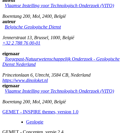
auteur
Vlaamse Instelling voor Technologisch Onderzoek (VITO)
Boeretang 200
,
Mol
,
2400
,
België
auteur
Belgische Geologische Dienst
Jennerstraat 13
,
Brussel
,
1000
,
België
+32 2 788 76 00-01
eigenaar
Toegepast-Natuurwetenschappelijk Onderzoek - Geologische
Dienst Nederland
Princetonlaan 6
,
Utrecht
,
3584 CB
,
Nederland
https://www.dinoloket.nl
eigenaar
Vlaamse Instelling voor Technologisch Onderzoek (VITO)
Boeretang 200
,
Mol
,
2400
,
België
GEMET - INSPIRE themes, version 1.0
Geologie
GEMET - Concepten, versie 2.4