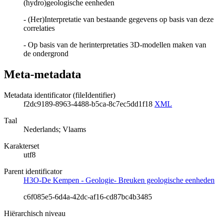
(hydro)geologische eenheden
- (Her)Interpretatie van bestaande gegevens op basis van deze
correlaties
- Op basis van de herinterpretaties 3D-modellen maken van
de ondergrond
Meta-metadata
Metadata identificator (fileIdentifier)
f2dc9189-8963-4488-b5ca-8c7ec5dd1f18
XML
Taal
Nederlands; Vlaams
Karakterset
utf8
Parent identificator
H3O-De Kempen - Geologie- Breuken geologische eenheden
c6f085e5-6d4a-42dc-af16-cd87bc4b3485
Hiërarchisch niveau