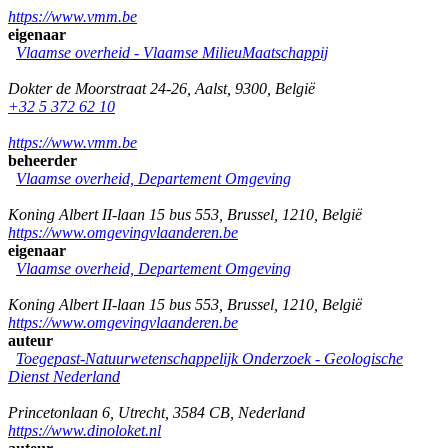
https://www.vmm.be
eigenaar
Vlaamse overheid - Vlaamse MilieuMaatschappij
Dokter de Moorstraat 24-26
,
Aalst
,
9300
,
België
+32 5 372 62 10
https://www.vmm.be
beheerder
Vlaamse overheid, Departement Omgeving
Koning Albert II-laan 15 bus 553
,
Brussel
,
1210
,
België
https://www.omgevingvlaanderen.be
eigenaar
Vlaamse overheid, Departement Omgeving
Koning Albert II-laan 15 bus 553
,
Brussel
,
1210
,
België
https://www.omgevingvlaanderen.be
auteur
Toegepast-Natuurwetenschappelijk Onderzoek - Geologische
Dienst Nederland
Princetonlaan 6
,
Utrecht
,
3584 CB
,
Nederland
https://www.dinoloket.nl