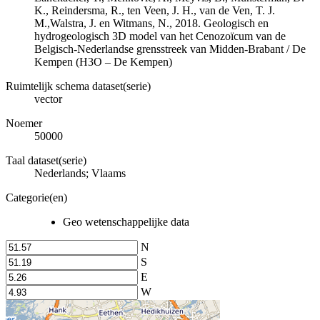
K., Reindersma, R., ten Veen, J. H., van de Ven, T. J.
M.,Walstra, J. en Witmans, N., 2018. Geologisch en
hydrogeologisch 3D model van het Cenozoïcum van de
Belgisch-Nederlandse grensstreek van Midden-Brabant / De
Kempen (H3O – De Kempen)
Ruimtelijk schema dataset(serie)
vector
Noemer
50000
Taal dataset(serie)
Nederlands; Vlaams
Categorie(en)
Geo wetenschappelijke data
N
S
E
W