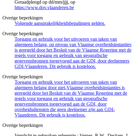
Geraadpleegd op dd/mm/jjjj, op
https://www.dov.vlaanderen.be
Overige beperkingen
Volgende aansprakelijkheidsbepalingen gelden.
Overige beperkingen
Toegang en gebruik voor het uitvoeren van taken van
algemeen belang, op niveau van Vlaamse overheidsinstanties
is geregeld door het Besluit van de Vlaamse Regering met de
regels voor toegang en gebruik van geografische
gegevensbronnen toegevoegd aan de GDI, door deelnemers
GDI-Vlaanderen. Dit gebruik is kosteloos.
Overige beperkingen
Toegang en gebruik voor het uitvoeren van taken van
algemeen belang door niet-Vlaamse overheidsinstanties is
geregeld door het Besluit van de Vlaamse Regering met de
regels voor toegang en gebruik van geografische
gegevensbronnen toegevoegd aan de GDI, door
overheidsdiensten die geen deelnemer zijn aan GDI-
Vlaanderen. Dit gebruik is kosteloos.
Overige beperkingen
Verplicht te gebruiken referentie : Vernes, R.W., Deckers, J.,