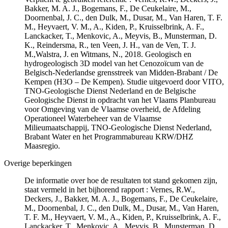
Bakker, M. A. J., Bogemans, F., De Ceukelaire, M.,
Doornenbal, J. C., den Dulk, M., Dusar, M., Van Haren, T. F.
M., Heyvaert, V. M., A., Kiden, P., Kruisselbrink, A. F.,
Lanckacker, T., Menkovic, A., Meyvis, B., Munsterman, D.
K., Reindersma, R., ten Veen, J. H., van de Ven, T. J.
M.,Walstra, J. en Witmans, N., 2018. Geologisch en
hydrogeologisch 3D model van het Cenozoïcum van de
Belgisch-Nederlandse grensstreek van Midden-Brabant / De
Kempen (H3O – De Kempen). Studie uitgevoerd door VITO,
TNO-Geologische Dienst Nederland en de Belgische
Geologische Dienst in opdracht van het Vlaams Planbureau
voor Omgeving van de Vlaamse overheid, de Afdeling
Operationeel Waterbeheer van de Vlaamse
Milieumaatschappij, TNO-Geologische Dienst Nederland,
Brabant Water en het Programmabureau KRW/DHZ
Maasregio.
Overige beperkingen
De informatie over hoe de resultaten tot stand gekomen zijn,
staat vermeld in het bijhorend rapport : Vernes, R.W.,
Deckers, J., Bakker, M. A. J., Bogemans, F., De Ceukelaire,
M., Doornenbal, J. C., den Dulk, M., Dusar, M., Van Haren,
T. F. M., Heyvaert, V. M., A., Kiden, P., Kruisselbrink, A. F.,
Lanckacker, T., Menkovic, A., Meyvis, B., Munsterman, D.