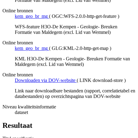
Formatie van Maldegem (excl. Lid van Wemmel)
Online bronnen
kem_geo_br_mg
(
OGC:WFS-2.0.0-http-get-feature
)
WFS-feature H3O-De Kempen - Geologie- Breuken
Formatie van Maldegem (excl. Lid van Wemmel)
Online bronnen
kem_geo_br_mg
(
GLG:KML-2.0-http-get-map
)
KML H3O-De Kempen - Geologie- Breuken Formatie van
Maldegem (excl. Lid van Wemmel)
Online bronnen
Downloaden via DOV-website
(
LINK download-store
)
Link naar downloadbare bestanden (rapport, correlatietabel en
databestanden) op overzichtspagina van DOV-website
Niveau kwaliteitsinformatie
dataset
Resultaat