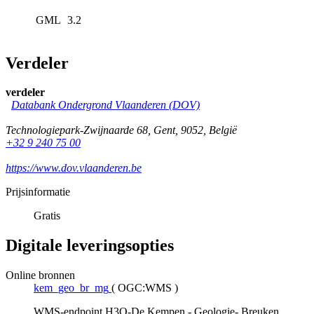
GML
3.2
Verdeler
verdeler
Databank Ondergrond Vlaanderen (DOV)
Technologiepark-Zwijnaarde 68
,
Gent
,
9052
,
België
+32 9 240 75 00
https://www.dov.vlaanderen.be
Prijsinformatie
Gratis
Digitale leveringsopties
Online bronnen
kem_geo_br_mg
(
OGC:WMS
)
WMS-endpoint H3O-De Kempen - Geologie- Breuken