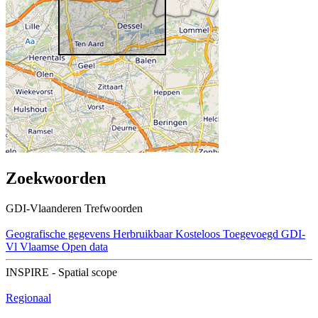
Zoekwoorden
GDI-Vlaanderen Trefwoorden
Geografische gegevens
Herbruikbaar
Kosteloos
Toegevoegd GDI-
Vl
Vlaamse Open data
INSPIRE - Spatial scope
Regionaal