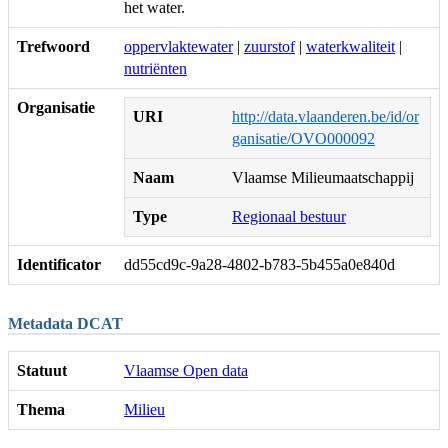
het water.
Trefwoord
oppervlaktewater
|
zuurstof
|
waterkwaliteit
|
nutriënten
Organisatie
URI
http://data.vlaanderen.be/id/or
ganisatie/OVO000092
Naam
Vlaamse Milieumaatschappij
Type
Regionaal bestuur
Identificator
dd55cd9c-9a28-4802-b783-5b455a0e840d
Metadata DCAT
Statuut
Vlaamse Open data
Thema
Milieu