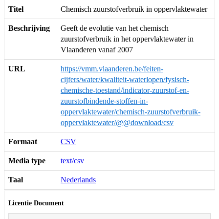
Titel
Chemisch zuurstofverbruik in oppervlaktewater
Beschrijving
Geeft de evolutie van het chemisch
zuurstofverbruik in het oppervlaktewater in
Vlaanderen vanaf 2007
URL
https://vmm.vlaanderen.be/feiten-
cijfers/water/kwaliteit-waterlopen/fysisch-
chemische-toestand/indicator-zuurstof-en-
zuurstofbindende-stoffen-in-
oppervlaktewater/chemisch-zuurstofverbruik-
oppervlaktewater/@@download/csv
Formaat
CSV
Media type
text/csv
Taal
Nederlands
Licentie Document