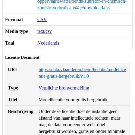
oppervlaktewater/trends-zuurstof-en-chemisch-
zuurstofverbruik-in/@@download/csv
Formaat
CSV
Media type
text/csv
Taal
Nederlands
Licentie Document
URI
https://data.vlaanderen.be/id/licentie/modellice
ntie-gratis-hergebruik/v1.0
Type
Verplichte bronvermelding
Titel
Modellicentie voor gratis hergebruik
Beschrijving
Onder deze licentie doet de instantie geen
afstand van haar intellectuele rechten, maar
mag de data voor eender welk doel
hergebruikt worden, gratis en onder minimale