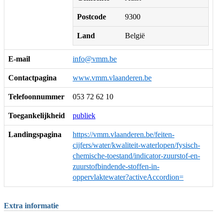
Postcode
9300
Land
België
E-mail
info@vmm.be
Contactpagina
www.vmm.vlaanderen.be
Telefoonnummer
053 72 62 10
Toegankelijkheid
publiek
Landingspagina
https://vmm.vlaanderen.be/feiten-
cijfers/water/kwaliteit-waterlopen/fysisch-
chemische-toestand/indicator-zuurstof-en-
zuurstofbindende-stoffen-in-
oppervlaktewater?activeAccordion=
Extra informatie