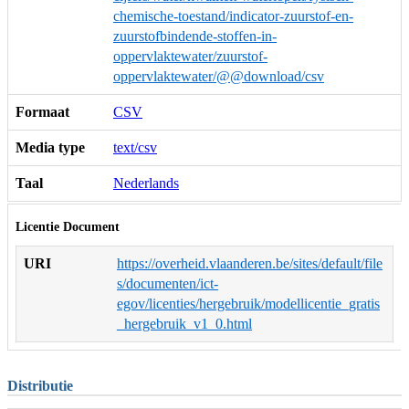
chemische-toestand/indicator-zuurstof-en-
zuurstofbindende-stoffen-in-
oppervlaktewater/zuurstof-
oppervlaktewater/@@download/csv
Formaat
CSV
Media type
text/csv
Taal
Nederlands
Licentie Document
URI
https://overheid.vlaanderen.be/sites/default/file
s/documenten/ict-
egov/licenties/hergebruik/modellicentie_gratis
_hergebruik_v1_0.html
Distributie