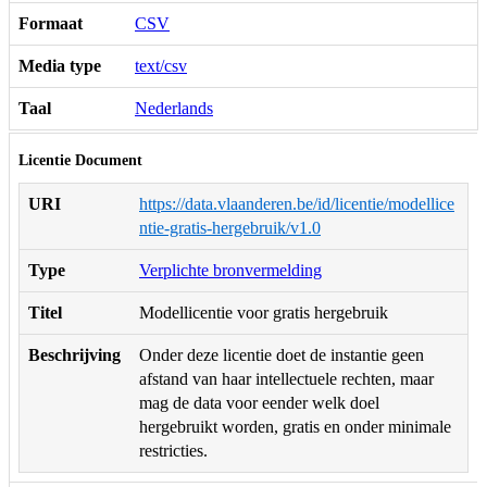
Formaat
CSV
Media type
text/csv
Taal
Nederlands
Licentie Document
URI
https://data.vlaanderen.be/id/licentie/modellice
ntie-gratis-hergebruik/v1.0
Type
Verplichte bronvermelding
Titel
Modellicentie voor gratis hergebruik
Beschrijving
Onder deze licentie doet de instantie geen
afstand van haar intellectuele rechten, maar
mag de data voor eender welk doel
hergebruikt worden, gratis en onder minimale
restricties.