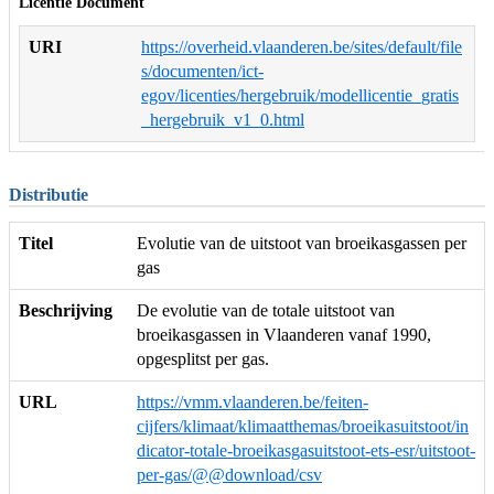
Licentie Document
URI
https://overheid.vlaanderen.be/sites/default/file
s/documenten/ict-
egov/licenties/hergebruik/modellicentie_gratis
_hergebruik_v1_0.html
Distributie
Titel
Evolutie van de uitstoot van broeikasgassen per
gas
Beschrijving
De evolutie van de totale uitstoot van
broeikasgassen in Vlaanderen vanaf 1990,
opgesplitst per gas.
URL
https://vmm.vlaanderen.be/feiten-
cijfers/klimaat/klimaatthemas/broeikasuitstoot/in
dicator-totale-broeikasgasuitstoot-ets-esr/uitstoot-
per-gas/@@download/csv