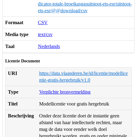
dicator-totale-broeikasgasuitstoot-ets-esr/uitstoot-
ets-esr/@@download/csv
Formaat
CSV
Media type
text/csv
Taal
Nederlands
Licentie Document
URI
https://data.vlaanderen.be/id/licentie/modellice
ntie-gratis-hergebruik/v1.0
Type
Verplichte bronvermelding
Titel
Modellicentie voor gratis hergebruik
Beschrijving
Onder deze licentie doet de instantie geen
afstand van haar intellectuele rechten, maar
mag de data voor eender welk doel
hergebruikt worden, gratis en onder minimale