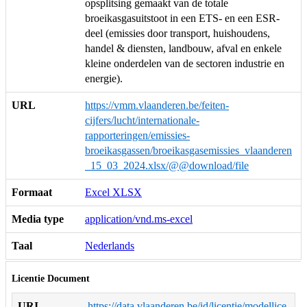
opsplitsing gemaakt van de totale
broeikasgasuitstoot in een ETS- en een ESR-
deel (emissies door transport, huishoudens,
handel & diensten, landbouw, afval en enkele
kleine onderdelen van de sectoren industrie en
energie).
URL
https://vmm.vlaanderen.be/feiten-
cijfers/lucht/internationale-
rapporteringen/emissies-
broeikasgassen/broeikasgasemissies_vlaanderen
_15_03_2024.xlsx/@@download/file
Formaat
Excel XLSX
Media type
application/vnd.ms-excel
Taal
Nederlands
Licentie Document
URI
https://data.vlaanderen.be/id/licentie/modellice