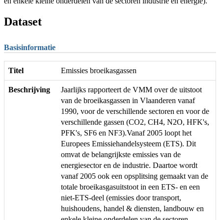
en enkele kleine onderdelen van de sectoren industrie en energie).
Dataset
Basisinformatie
Titel
Emissies broeikasgassen
Beschrijving
Jaarlijks rapporteert de VMM over de uitstoot
van de broeikasgassen in Vlaanderen vanaf
1990, voor de verschillende sectoren en voor de
verschillende gassen (CO2, CH4, N2O, HFK's,
PFK's, SF6 en NF3).Vanaf 2005 loopt het
Europees Emissiehandelsysteem (ETS). Dit
omvat de belangrijkste emissies van de
energiesector en de industrie. Daartoe wordt
vanaf 2005 ook een opsplitsing gemaakt van de
totale broeikasgasuitstoot in een ETS- en een
niet-ETS-deel (emissies door transport,
huishoudens, handel & diensten, landbouw en
enkele kleine onderdelen van de sectoren