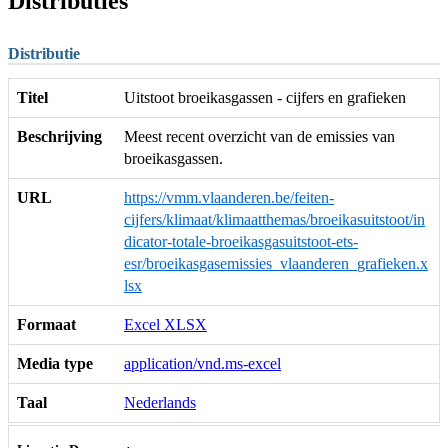
Distributies
Distributie
Titel
Uitstoot broeikasgassen - cijfers en grafieken
Beschrijving
Meest recent overzicht van de emissies van
broeikasgassen.
URL
https://vmm.vlaanderen.be/feiten-
cijfers/klimaat/klimaatthemas/broeikasuitstoot/in
dicator-totale-broeikasgasuitstoot-ets-
esr/broeikasgasemissies_vlaanderen_grafieken.x
lsx
Formaat
Excel XLSX
Media type
application/vnd.ms-excel
Taal
Nederlands