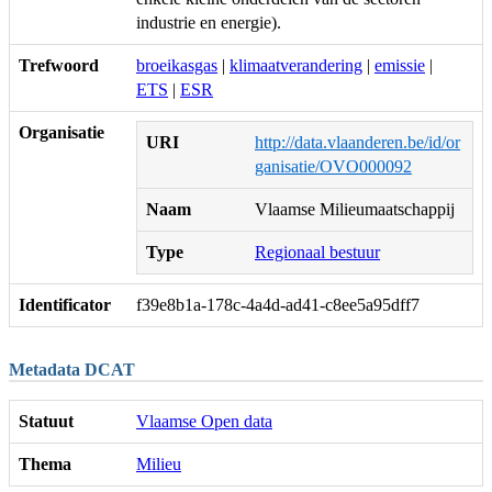
industrie en energie).
Trefwoord
broeikasgas
|
klimaatverandering
|
emissie
|
ETS
|
ESR
Organisatie
URI
http://data.vlaanderen.be/id/or
ganisatie/OVO000092
Naam
Vlaamse Milieumaatschappij
Type
Regionaal bestuur
Identificator
f39e8b1a-178c-4a4d-ad41-c8ee5a95dff7
Metadata DCAT
Statuut
Vlaamse Open data
Thema
Milieu