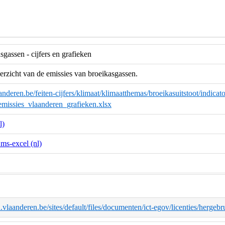
sgassen - cijfers en grafieken
erzicht van de emissies van broeikasgassen.
nderen.be/feiten-cijfers/klimaat/klimaatthemas/broeikasuitstoot/indicator
emissies_vlaanderen_grafieken.xlsx
l)
.ms-excel (nl)
d.vlaanderen.be/sites/default/files/documenten/ict-egov/licenties/herge