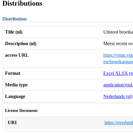
Distributions
Distribution
Title (nl)
Uitstoot broeika
Description (nl)
Meest recent ov
access URL
https://vmm.vlaa
esr/broeikasgas
Format
Excel XLSX (n
Media type
application/vnd
Language
Nederlands (nl)
License Document
URI
https://overhei