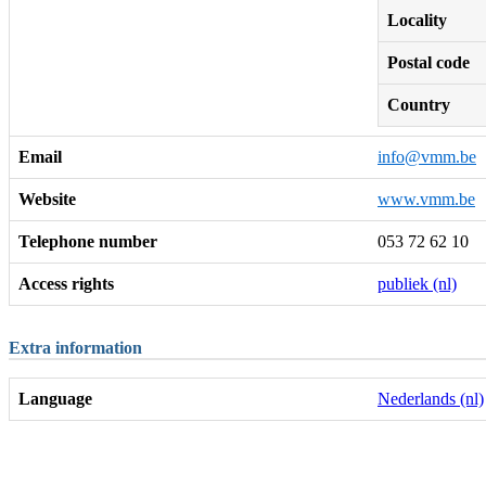
Locality
Postal code
Country
Email
info@vmm.be
Website
www.vmm.be
Telephone number
053 72 62 10
Access rights
publiek (nl)
Extra information
Language
Nederlands (nl)