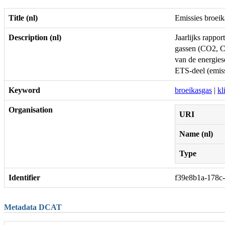
Title (nl)
Emissies broei
Description (nl)
Jaarlijks rappo
gassen (CO2, C
van de energies
ETS-deel (emiss
Keyword
broeikasgas
|
kl
Organisation
URI
Name (nl)
Type
Identifier
f39e8b1a-178c
Metadata DCAT