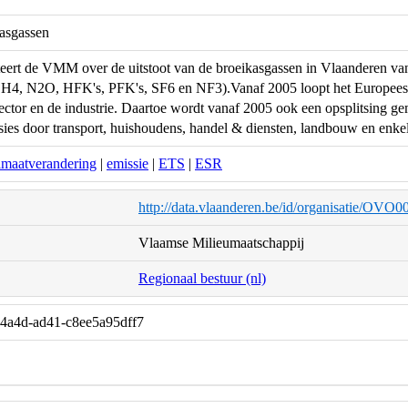
kasgassen
rteert de VMM over de uitstoot van de broeikasgassen in Vlaanderen van
H4, N2O, HFK's, PFK's, SF6 en NF3).Vanaf 2005 loopt het Europees E
ector en de industrie. Daartoe wordt vanaf 2005 ook een opsplitsing gem
ies door transport, huishoudens, handel & diensten, landbouw en enkele
imaatverandering
|
emissie
|
ETS
|
ESR
http://data.vlaanderen.be/id/organisatie/OVO
Vlaamse Milieumaatschappij
Regionaal bestuur (nl)
-4a4d-ad41-c8ee5a95dff7