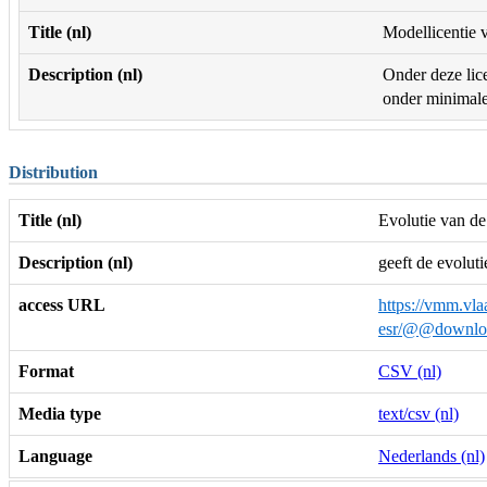
Title (nl)
Modellicentie v
Description (nl)
Onder deze lice
onder minimale 
Distribution
Title (nl)
Evolutie van d
Description (nl)
geeft de evolut
access URL
https://vmm.vlaa
esr/@@downlo
Format
CSV (nl)
Media type
text/csv (nl)
Language
Nederlands (nl)