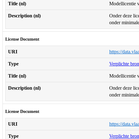
Title (nl)
Modellicentie v
Description (nl)
Onder deze lice
onder minimale 
License Document
URI
https://data.vl
Type
Verplichte bro
Title (nl)
Modellicentie v
Description (nl)
Onder deze lice
onder minimale 
License Document
URI
https://data.vl
Type
Verplichte bro