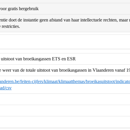
oor gratis hergebruik
ntie doet de instantie geen afstand van haar intellectuele rechten, maa
restricties.
e uitstoot van broeikasgassen ETS en ESR
ie weer van de totale uitstoot van broeikasgassen in Vlaanderen vanaf 
nderen.be/feiten-cijfers/klimaat/klimaatthemas/broeikasuitstoot/indicator-
ad/csv