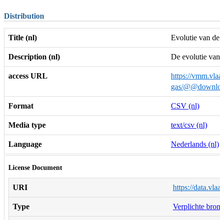
Distribution
Title (nl)
Evolutie van de
Description (nl)
De evolutie van
access URL
https://vmm.vlaa
gas/@@downlo
Format
CSV (nl)
Media type
text/csv (nl)
Language
Nederlands (nl)
License Document
URI
https://data.vl
Type
Verplichte bro