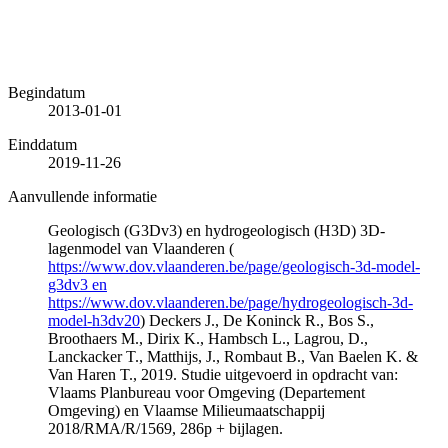
Begindatum
2013-01-01
Einddatum
2019-11-26
Aanvullende informatie
Geologisch (G3Dv3) en hydrogeologisch (H3D) 3D-
lagenmodel van Vlaanderen (
https://www.dov.vlaanderen.be/page/geologisch-3d-model-
g3dv3 en
https://www.dov.vlaanderen.be/page/hydrogeologisch-3d-
model-h3dv20
) Deckers J., De Koninck R., Bos S.,
Broothaers M., Dirix K., Hambsch L., Lagrou, D.,
Lanckacker T., Matthijs, J., Rombaut B., Van Baelen K. &
Van Haren T., 2019. Studie uitgevoerd in opdracht van:
Vlaams Planbureau voor Omgeving (Departement
Omgeving) en Vlaamse Milieumaatschappij
2018/RMA/R/1569, 286p + bijlagen.