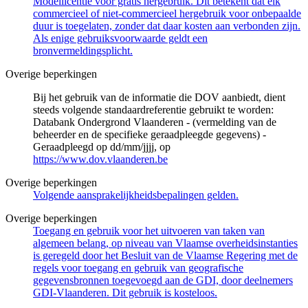
Modellicentie voor gratis hergebruik. Dit betekent dat elk
commercieel of niet-commercieel hergebruik voor onbepaalde
duur is toegelaten, zonder dat daar kosten aan verbonden zijn.
Als enige gebruiksvoorwaarde geldt een
bronvermeldingsplicht.
Overige beperkingen
Bij het gebruik van de informatie die DOV aanbiedt, dient
steeds volgende standaardreferentie gebruikt te worden:
Databank Ondergrond Vlaanderen - (vermelding van de
beheerder en de specifieke geraadpleegde gegevens) -
Geraadpleegd op dd/mm/jjjj, op
https://www.dov.vlaanderen.be
Overige beperkingen
Volgende aansprakelijkheidsbepalingen gelden.
Overige beperkingen
Toegang en gebruik voor het uitvoeren van taken van
algemeen belang, op niveau van Vlaamse overheidsinstanties
is geregeld door het Besluit van de Vlaamse Regering met de
regels voor toegang en gebruik van geografische
gegevensbronnen toegevoegd aan de GDI, door deelnemers
GDI-Vlaanderen. Dit gebruik is kosteloos.