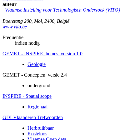
auteur
Vlaamse Instelling voor Technologisch Onderzoek (VITO)
Boeretang 200
,
Mol
,
2400
,
België
www.vito.be
Frequentie
indien nodig
GEMET - INSPIRE themes, version 1.0
Geologie
GEMET - Concepten, versie 2.4
ondergrond
INSPIRE - Spatial scope
Regionaal
GDI-Vlaanderen Trefwoorden
Herbruikbaar
Kosteloos
Vlaamse Open data