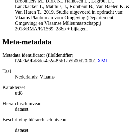
Broothaers M., Dirix K., Hambsch L., Lagrou, D.,
Lanckacker T., Matthijs, J., Rombaut B., Van Baelen K. &
Van Haren T., 2019. Studie uitgevoerd in opdracht van:
Vlaams Planbureau voor Omgeving (Departement
Omgeving) en Vlaamse Milieumaatschappij
2018/RMA/R/1569, 286p + bijlagen.
Meta-metadata
Metadata identificator (fileIdentifier)
f24e0a9f-d8de-4c2a-85b1-b5b00d20f0b1
XML
Taal
Nederlands; Vlaams
Karakterset
utf8
Hiërarchisch niveau
dataset
Beschrijving hiërarchisch niveau
dataset