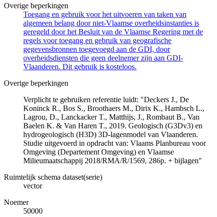
Overige beperkingen
Toegang en gebruik voor het uitvoeren van taken van
algemeen belang door niet-Vlaamse overheidsinstanties is
geregeld door het Besluit van de Vlaamse Regering met de
regels voor toegang en gebruik van geografische
gegevensbronnen toegevoegd aan de GDI, door
overheidsdiensten die geen deelnemer zijn aan GDI-
Vlaanderen. Dit gebruik is kosteloos.
Overige beperkingen
Verplicht te gebruiken referentie luidt: "Deckers J., De
Koninck R., Bos S., Broothaers M., Dirix K., Hambsch L.,
Lagrou, D., Lanckacker T., Matthijs, J., Rombaut B., Van
Baelen K. & Van Haren T., 2019. Geologisch (G3Dv3) en
hydrogeologisch (H3D) 3D-lagenmodel van Vlaanderen.
Studie uitgevoerd in opdracht van: Vlaams Planbureau voor
Omgeving (Departement Omgeving) en Vlaamse
Milieumaatschappij 2018/RMA/R/1569, 286p. + bijlagen"
Ruimtelijk schema dataset(serie)
vector
Noemer
50000