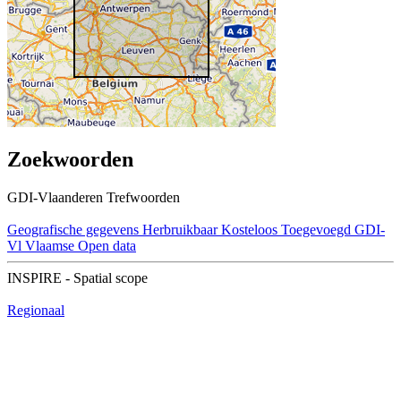
Zoekwoorden
GDI-Vlaanderen Trefwoorden
Geografische gegevens
Herbruikbaar
Kosteloos
Toegevoegd GDI-
Vl
Vlaamse Open data
INSPIRE - Spatial scope
Regionaal