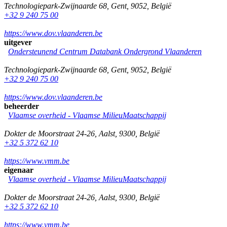
Technologiepark-Zwijnaarde 68
,
Gent
,
9052
,
België
+32 9 240 75 00
https://www.dov.vlaanderen.be
uitgever
Ondersteunend Centrum Databank Ondergrond Vlaanderen
Technologiepark-Zwijnaarde 68
,
Gent
,
9052
,
België
+32 9 240 75 00
https://www.dov.vlaanderen.be
beheerder
Vlaamse overheid - Vlaamse MilieuMaatschappij
Dokter de Moorstraat 24-26
,
Aalst
,
9300
,
België
+32 5 372 62 10
https://www.vmm.be
eigenaar
Vlaamse overheid - Vlaamse MilieuMaatschappij
Dokter de Moorstraat 24-26
,
Aalst
,
9300
,
België
+32 5 372 62 10
https://www.vmm.be