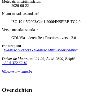
Metadata wijzigingsdatum
2026-06-22
Naam metadatastandaard
ISO 19115/2003/Cor.1:2006/INSPIRE-TG2.0
Versie metadatastandaard
GDI-Vlaanderen Best Practices - versie 2.0
contactpunt
Vlaamse overheid - Vlaamse MilieuMaatschappij
Dokter de Moorstraat 24-26
,
Aalst
,
9300
,
België
+32 5 372 62 10
https://www.vmm.be
Overzichten