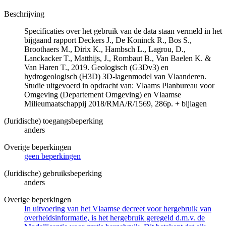
Beschrijving
Specificaties over het gebruik van de data staan vermeld in het
bijgaand rapport Deckers J., De Koninck R., Bos S.,
Broothaers M., Dirix K., Hambsch L., Lagrou, D.,
Lanckacker T., Matthijs, J., Rombaut B., Van Baelen K. &
Van Haren T., 2019. Geologisch (G3Dv3) en
hydrogeologisch (H3D) 3D-lagenmodel van Vlaanderen.
Studie uitgevoerd in opdracht van: Vlaams Planbureau voor
Omgeving (Departement Omgeving) en Vlaamse
Milieumaatschappij 2018/RMA/R/1569, 286p. + bijlagen
(Juridische) toegangsbeperking
anders
Overige beperkingen
geen beperkingen
(Juridische) gebruiksbeperking
anders
Overige beperkingen
In uitvoering van het Vlaamse decreet voor hergebruik van
overheidsinformatie, is het hergebruik geregeld d.m.v. de