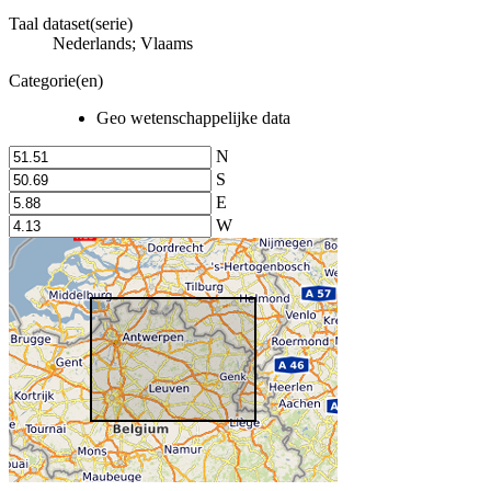
Taal dataset(serie)
Nederlands; Vlaams
Categorie(en)
Geo wetenschappelijke data
N
S
E
W