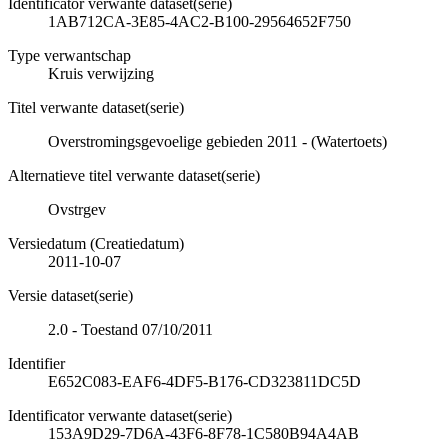
Identificator verwante dataset(serie)
1AB712CA-3E85-4AC2-B100-29564652F750
Type verwantschap
Kruis verwijzing
Titel verwante dataset(serie)
Overstromingsgevoelige gebieden 2011 - (Watertoets)
Alternatieve titel verwante dataset(serie)
Ovstrgev
Versiedatum (Creatiedatum)
2011-10-07
Versie dataset(serie)
2.0 - Toestand 07/10/2011
Identifier
E652C083-EAF6-4DF5-B176-CD323811DC5D
Identificator verwante dataset(serie)
153A9D29-7D6A-43F6-8F78-1C580B94A4AB