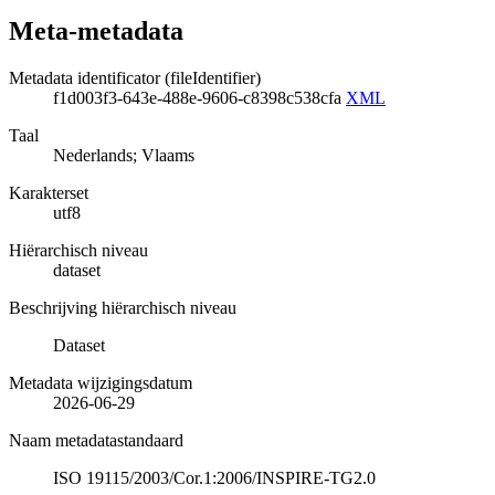
Meta-metadata
Metadata identificator (fileIdentifier)
f1d003f3-643e-488e-9606-c8398c538cfa
XML
Taal
Nederlands; Vlaams
Karakterset
utf8
Hiërarchisch niveau
dataset
Beschrijving hiërarchisch niveau
Dataset
Metadata wijzigingsdatum
2026-06-29
Naam metadatastandaard
ISO 19115/2003/Cor.1:2006/INSPIRE-TG2.0