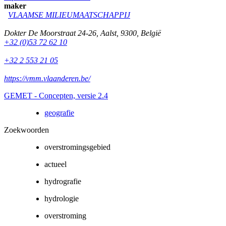
maker
VLAAMSE MILIEUMAATSCHAPPIJ
Dokter De Moorstraat 24-26
,
Aalst
,
9300
,
België
+32 (0)53 72 62 10
+32 2 553 21 05
https://vmm.vlaanderen.be/
GEMET - Concepten, versie 2.4
geografie
Zoekwoorden
overstromingsgebied
actueel
hydrografie
hydrologie
overstroming