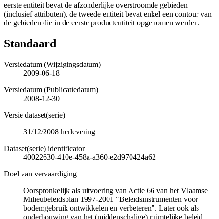
eerste entiteit bevat de afzonderlijke overstroomde gebieden
(inclusief attributen), de tweede entiteit bevat enkel een contour van
de gebieden die in de eerste productentiteit opgenomen werden.
Standaard
Versiedatum (Wijzigingsdatum)
2009-06-18
Versiedatum (Publicatiedatum)
2008-12-30
Versie dataset(serie)
31/12/2008 herlevering
Dataset(serie) identificator
40022630-410e-458a-a360-e2d970424a62
Doel van vervaardiging
Oorspronkelijk als uitvoering van Actie 66 van het Vlaamse
Milieubeleidsplan 1997-2001 "Beleidsinstrumenten voor
bodemgebruik ontwikkelen en verbeteren". Later ook als
onderbouwing van het (middenschalige) ruimtelijke beleid