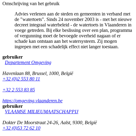
Omschrijving van het gebruik
Advies verlenen aan de steden en gemeenten in verband met
de "watertoets". Sinds 24 november 2003 is - met het nieuwe
decreet integraal waterbeleid - de watertoets in Vlaanderen in
voege getreden. Bij elke beslissing over een plan, programma
of vergunning moet de bevoegde overheid nagaan of er
schade kan ontstaan aan het watersysteem. Zij mogen
ingrepen met een schadelijk effect niet langer toestaan.
gebruiker
Departement Omgeving
Havenlaan 88
,
Brussel
,
1000
,
België
+32 (0)2 553 80 11
+32 2 553 83 85
https://omgeving.vlaanderen.be
gebruiker
VLAAMSE MILIEUMAATSCHAPPIJ
Dokter De Moorstraat 24-26
,
Aalst
,
9300
,
België
+32 (0)53 72 62 10