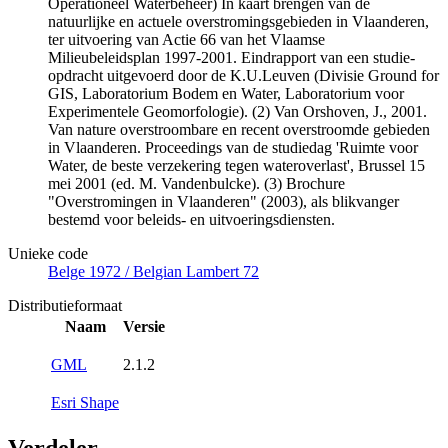
Operationeel Waterbeheer) In kaart brengen van de
natuurlijke en actuele overstromingsgebieden in Vlaanderen,
ter uitvoering van Actie 66 van het Vlaamse
Milieubeleidsplan 1997-2001. Eindrapport van een studie-
opdracht uitgevoerd door de K.U.Leuven (Divisie Ground for
GIS, Laboratorium Bodem en Water, Laboratorium voor
Experimentele Geomorfologie). (2) Van Orshoven, J., 2001.
Van nature overstroombare en recent overstroomde gebieden
in Vlaanderen. Proceedings van de studiedag 'Ruimte voor
Water, de beste verzekering tegen wateroverlast', Brussel 15
mei 2001 (ed. M. Vandenbulcke). (3) Brochure
"Overstromingen in Vlaanderen" (2003), als blikvanger
bestemd voor beleids- en uitvoeringsdiensten.
Unieke code
Belge 1972 / Belgian Lambert 72
Distributieformaat
Naam
Versie
GML
2.1.2
Esri Shape
Verdeler