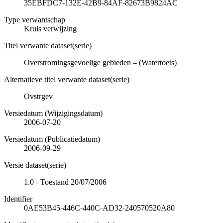
35EBFDC7-132E-42B9-84AF-82673B9824AC
Type verwantschap
Kruis verwijzing
Titel verwante dataset(serie)
Overstromingsgevoelige gebieden – (Watertoets)
Alternatieve titel verwante dataset(serie)
Ovstrgev
Versiedatum (Wijzigingsdatum)
2006-07-20
Versiedatum (Publicatiedatum)
2006-09-29
Versie dataset(serie)
1.0 - Toestand 20/07/2006
Identifier
0AE53B45-446C-440C-AD32-240570520A80