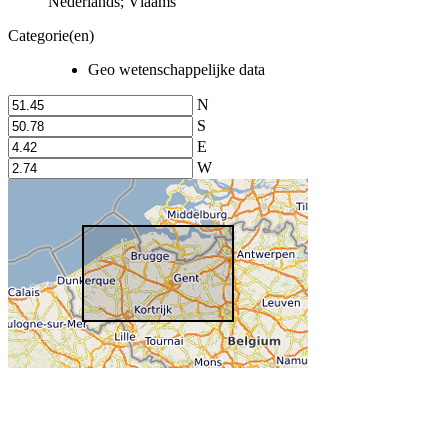
Nederlands; Vlaams
Categorie(en)
Geo wetenschappelijke data
N
S
E
W