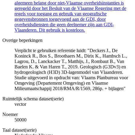
algemeen belang door niet-Vlaamse overheidsinstanties is
geregeld door het Besluit van de Vlaamse Regering met de
regels voor toegang en gebruik van geografische
gegevensbronnen toegevoegd aan de GDI, door
overheidsdiensten die geen deelnemer zijn aan GDI-
Vlaanderen. Dit gebruik is kosteloos.
Overige beperkingen
Verplicht te gebruiken referentie luidt: "Deckers J., De
Koninck R., Bos S., Broothaers M., Dirix K., Hambsch L.,
Lagrou, D., Lanckacker T., Matthijs, J., Rombaut B., Van
Baelen K. & Van Haren T., 2019. Geologisch (G3Dv3) en
hydrogeologisch (H3D) 3D-lagenmodel van Vlaanderen.
Studie uitgevoerd in opdracht van: Vlaams Planbureau voor
Omgeving (Departement Omgeving) en Vlaamse
Milieumaatschappij 2018/RMA/R/1569, 286p. + bijlagen"
Ruimtelijk schema dataset(serie)
vector
Noemer
50000
Taal dataset(serie)