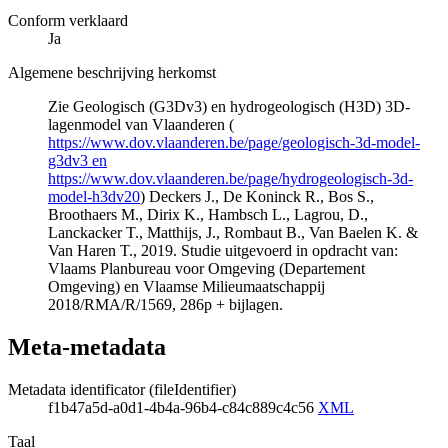
Conform verklaard
Ja
Algemene beschrijving herkomst
Zie Geologisch (G3Dv3) en hydrogeologisch (H3D) 3D-
lagenmodel van Vlaanderen (
https://www.dov.vlaanderen.be/page/geologisch-3d-model-
g3dv3 en
https://www.dov.vlaanderen.be/page/hydrogeologisch-3d-
model-h3dv20
) Deckers J., De Koninck R., Bos S.,
Broothaers M., Dirix K., Hambsch L., Lagrou, D.,
Lanckacker T., Matthijs, J., Rombaut B., Van Baelen K. &
Van Haren T., 2019. Studie uitgevoerd in opdracht van:
Vlaams Planbureau voor Omgeving (Departement
Omgeving) en Vlaamse Milieumaatschappij
2018/RMA/R/1569, 286p + bijlagen.
Meta-metadata
Metadata identificator (fileIdentifier)
f1b47a5d-a0d1-4b4a-96b4-c84c889c4c56
XML
Taal