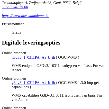
Technologiepark-Zwijnaarde 68
,
Gent
,
9052
,
België
+32 9 240 75 00
https://www.dov.vlaanderen.be
Prijsinformatie
Gratis
Digitale leveringsopties
Online bronnen
g3dv3_1_0311PA_Aa_b_ih
(
OGC:WMS
)
WMS-endpoint G3Dv3.1 0311, isohypsen van basis Fm van
Aalter
Online bronnen
g3dv3_1_0311PA_Aa_b_ih
(
OGC:WMS-1.3.0-http-get-
capabilities
)
WMS-capabilities G3Dv3.1 0311, isohypsen van basis Fm
van Aalter
Online bronnen