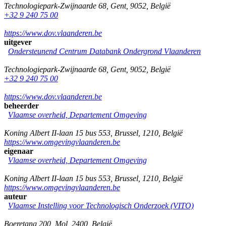
Technologiepark-Zwijnaarde 68
,
Gent
,
9052
,
België
+32 9 240 75 00
https://www.dov.vlaanderen.be
uitgever
Ondersteunend Centrum Databank Ondergrond Vlaanderen
Technologiepark-Zwijnaarde 68
,
Gent
,
9052
,
België
+32 9 240 75 00
https://www.dov.vlaanderen.be
beheerder
Vlaamse overheid, Departement Omgeving
Koning Albert II-laan 15 bus 553
,
Brussel
,
1210
,
België
https://www.omgevingvlaanderen.be
eigenaar
Vlaamse overheid, Departement Omgeving
Koning Albert II-laan 15 bus 553
,
Brussel
,
1210
,
België
https://www.omgevingvlaanderen.be
auteur
Vlaamse Instelling voor Technologisch Onderzoek (VITO)
Boeretang 200
,
Mol
,
2400
,
België