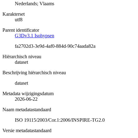
Nederlands; Vlaams
Karakterset
utf8
Parent identificator
G3Dv3.1 Isohypsen
fa2702d3-3e9d-4af0-884d-90c74aada82a
Hiërarchisch niveau
dataset
Beschrijving hiërarchisch niveau
dataset
Metadata wijzigingsdatum
2026-06-22
Naam metadatastandaard
ISO 19115/2003/Cor.1:2006/INSPIRE-TG2.0
Versie metadatastandaard