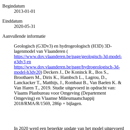
Begindatum
2013-01-01
Einddatum
2020-05-31
Aanvullende informatie
Geologisch (G3Dv3) en hydrogeologisch (H3D) 3D-
lagenmodel van Vlaanderen (
https://www.dov.vlaanderen.be/page/geologisch-3d-model-
g3dv3 en
https://www.dov.vlaanderen.be/page/hydrogeologisch-3d-
model-h3dv20
) Deckers J., De Koninck R., Bos S.,
Broothaers M., Dirix K., Hambsch L., Lagrou, D.,
Lanckacker T., Matthijs, J., Rombaut B., Van Baelen K. &
Van Haren T., 2019. Studie uitgevoerd in opdracht van:
Vlaams Planbureau voor Omgeving (Departement
Omgeving) en Vlaamse Milieumaatschappij
2018/RMA/R/1569, 286p + bijlagen.
In 2020 werd een beperkte update van het model uitgevoerd