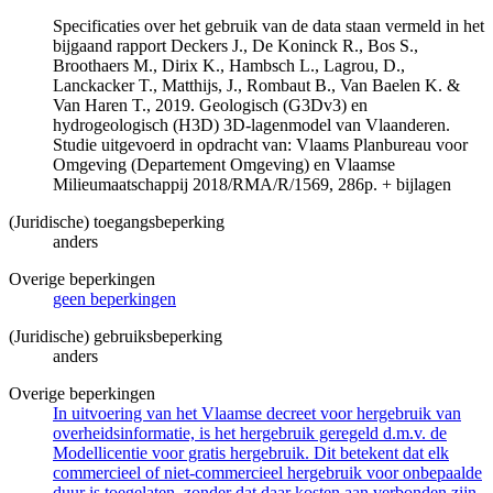
Specificaties over het gebruik van de data staan vermeld in het
bijgaand rapport Deckers J., De Koninck R., Bos S.,
Broothaers M., Dirix K., Hambsch L., Lagrou, D.,
Lanckacker T., Matthijs, J., Rombaut B., Van Baelen K. &
Van Haren T., 2019. Geologisch (G3Dv3) en
hydrogeologisch (H3D) 3D-lagenmodel van Vlaanderen.
Studie uitgevoerd in opdracht van: Vlaams Planbureau voor
Omgeving (Departement Omgeving) en Vlaamse
Milieumaatschappij 2018/RMA/R/1569, 286p. + bijlagen
(Juridische) toegangsbeperking
anders
Overige beperkingen
geen beperkingen
(Juridische) gebruiksbeperking
anders
Overige beperkingen
In uitvoering van het Vlaamse decreet voor hergebruik van
overheidsinformatie, is het hergebruik geregeld d.m.v. de
Modellicentie voor gratis hergebruik. Dit betekent dat elk
commercieel of niet-commercieel hergebruik voor onbepaalde
duur is toegelaten, zonder dat daar kosten aan verbonden zijn.