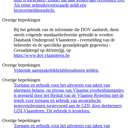
Als enige gebruiksvoorwaarde geldt een
bronvermeldingsplicht.
Overige beperkingen
Bij het gebruik van de informatie die DOV aanbiedt, dient
steeds volgende standaardreferentie gebruikt te worden:
Databank Ondergrond Vlaanderen - (vermelding van de
beheerder en de specifieke geraadpleegde gegevens) -
Geraadpleegd op dd/mm/jjjj, op
https://www.dov.vlaanderen.be
Overige beperkingen
Volgende aansprakelijkheidsbepalingen gelden.
Overige beperkingen
Toegang en gebruik voor het uitvoeren van taken van
algemeen belang, op niveau van Vlaamse overheidsinstanties
is geregeld door het Besluit van de Vlaamse Regering met de
regels voor toegang en gebruik van geografische
gegevensbronnen toegevoegd aan de GDI, door deelnemers
GDI-Vlaanderen. Dit gebruik is kosteloos.
Overige beperkingen
Toegang en gebruik voor het uitvoeren van taken van