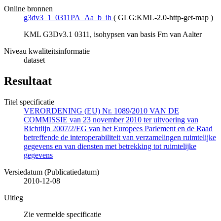
Online bronnen
g3dv3_1_0311PA_Aa_b_ih
(
GLG:KML-2.0-http-get-map
)
KML G3Dv3.1 0311, isohypsen van basis Fm van Aalter
Niveau kwaliteitsinformatie
dataset
Resultaat
Titel specificatie
VERORDENING (EU) Nr. 1089/2010 VAN DE
COMMISSIE van 23 november 2010 ter uitvoering van
Richtlijn 2007/2/EG van het Europees Parlement en de Raad
betreffende de interoperabiliteit van verzamelingen ruimtelijke
gegevens en van diensten met betrekking tot ruimtelijke
gegevens
Versiedatum (Publicatiedatum)
2010-12-08
Uitleg
Zie vermelde specificatie