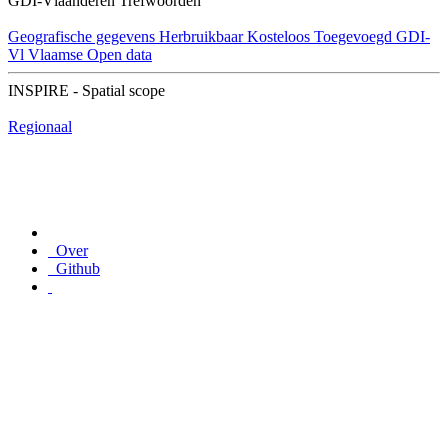
GDI-Vlaanderen Trefwoorden
Geografische gegevens
Herbruikbaar
Kosteloos
Toegevoegd GDI-
Vl
Vlaamse Open data
INSPIRE - Spatial scope
Regionaal
Over
Github