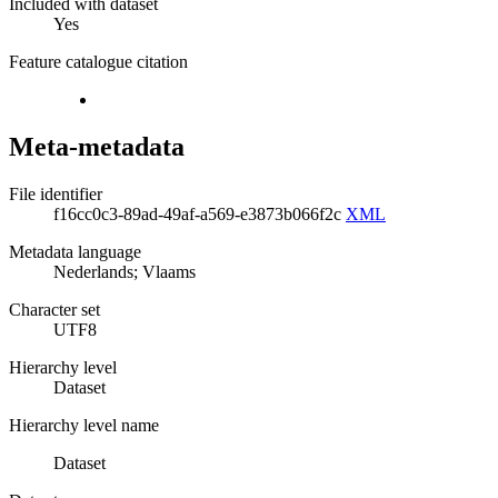
Included with dataset
Yes
Feature catalogue citation
Meta-metadata
File identifier
f16cc0c3-89ad-49af-a569-e3873b066f2c
XML
Metadata language
Nederlands; Vlaams
Character set
UTF8
Hierarchy level
Dataset
Hierarchy level name
Dataset