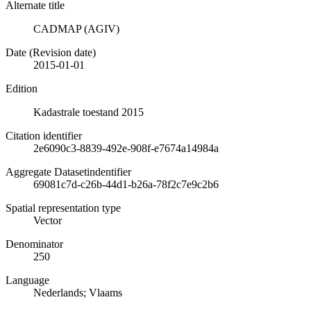
Alternate title
CADMAP (AGIV)
Date (Revision date)
2015-01-01
Edition
Kadastrale toestand 2015
Citation identifier
2e6090c3-8839-492e-908f-e7674a14984a
Aggregate Datasetindentifier
69081c7d-c26b-44d1-b26a-78f2c7e9c2b6
Spatial representation type
Vector
Denominator
250
Language
Nederlands; Vlaams