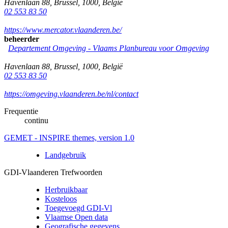
Havenlaan 88
,
Brussel
,
1000
,
België
02 553 83 50
https://www.mercator.vlaanderen.be/
beheerder
Departement Omgeving - Vlaams Planbureau voor Omgeving
Havenlaan 88
,
Brussel
,
1000
,
België
02 553 83 50
https://omgeving.vlaanderen.be/nl/contact
Frequentie
continu
GEMET - INSPIRE themes, version 1.0
Landgebruik
GDI-Vlaanderen Trefwoorden
Herbruikbaar
Kosteloos
Toegevoegd GDI-Vl
Vlaamse Open data
Geografische gegevens