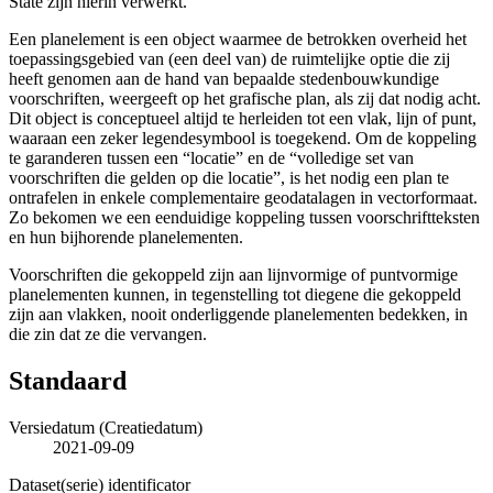
State zijn hierin verwerkt.
Een planelement is een object waarmee de betrokken overheid het
toepassingsgebied van (een deel van) de ruimtelijke optie die zij
heeft genomen aan de hand van bepaalde stedenbouwkundige
voorschriften, weergeeft op het grafische plan, als zij dat nodig acht.
Dit object is conceptueel altijd te herleiden tot een vlak, lijn of punt,
waaraan een zeker legendesymbool is toegekend. Om de koppeling
te garanderen tussen een “locatie” en de “volledige set van
voorschriften die gelden op die locatie”, is het nodig een plan te
ontrafelen in enkele complementaire geodatalagen in vectorformaat.
Zo bekomen we een eenduidige koppeling tussen voorschriftteksten
en hun bijhorende planelementen.
Voorschriften die gekoppeld zijn aan lijnvormige of puntvormige
planelementen kunnen, in tegenstelling tot diegene die gekoppeld
zijn aan vlakken, nooit onderliggende planelementen bedekken, in
die zin dat ze die vervangen.
Standaard
Versiedatum (Creatiedatum)
2021-09-09
Dataset(serie) identificator