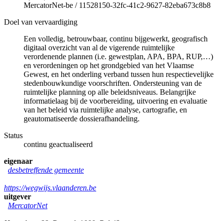
MercatorNet-be
/
11528150-32fc-41c2-9627-82eba673c8b8
Doel van vervaardiging
Een volledig, betrouwbaar, continu bijgewerkt, geografisch
digitaal overzicht van al de vigerende ruimtelijke
verordenende plannen (i.e. gewestplan, APA, BPA, RUP,…)
en verordeningen op het grondgebied van het Vlaamse
Gewest, en het onderling verband tussen hun respectievelijke
stedenbouwkundige voorschriften. Ondersteuning van de
ruimtelijke planning op alle beleidsniveaus. Belangrijke
informatielaag bij de voorbereiding, uitvoering en evaluatie
van het beleid via ruimtelijke analyse, cartografie, en
geautomatiseerde dossierafhandeling.
Status
continu geactualiseerd
eigenaar
desbetreffende gemeente
https://wegwijs.vlaanderen.be
uitgever
MercatorNet