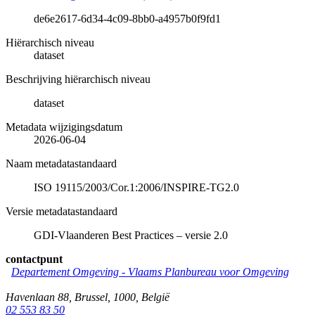
de6e2617-6d34-4c09-8bb0-a4957b0f9fd1
Hiërarchisch niveau
dataset
Beschrijving hiërarchisch niveau
dataset
Metadata wijzigingsdatum
2026-06-04
Naam metadatastandaard
ISO 19115/2003/Cor.1:2006/INSPIRE-TG2.0
Versie metadatastandaard
GDI-Vlaanderen Best Practices – versie 2.0
contactpunt
Departement Omgeving - Vlaams Planbureau voor Omgeving
Havenlaan 88
,
Brussel
,
1000
,
België
02 553 83 50