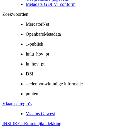
Metadata GDI-Vl-conform
Zoekwoorden
MercatorNet
OpenbareMetadata
1-publiek
lu:lu_hov_pt
lu_hov_pt
DSI
stedenbouwkundige informatie
punten
Vlaamse regio's
Vlaams Gewest
INSPIRE - Ruimtelijke dekking