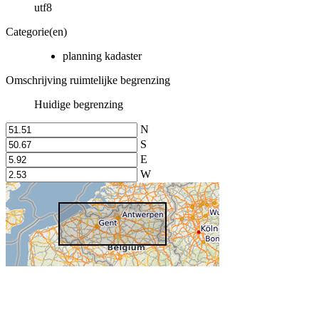
utf8
Categorie(en)
planning kadaster
Omschrijving ruimtelijke begrenzing
Huidige begrenzing
N
S
E
W