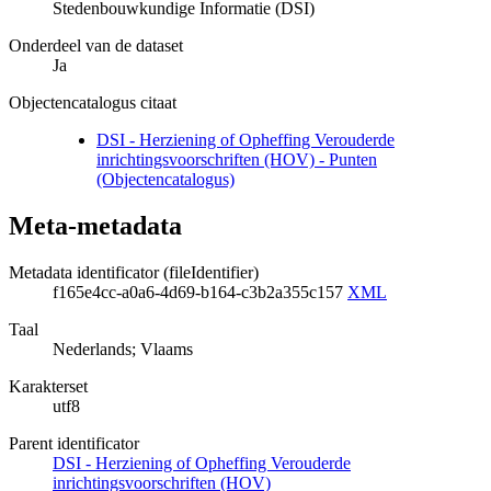
Stedenbouwkundige Informatie (DSI)
Onderdeel van de dataset
Ja
Objectencatalogus citaat
DSI - Herziening of Opheffing Verouderde
inrichtingsvoorschriften (HOV) - Punten
(Objectencatalogus)
Meta-metadata
Metadata identificator (fileIdentifier)
f165e4cc-a0a6-4d69-b164-c3b2a355c157
XML
Taal
Nederlands; Vlaams
Karakterset
utf8
Parent identificator
DSI - Herziening of Opheffing Verouderde
inrichtingsvoorschriften (HOV)