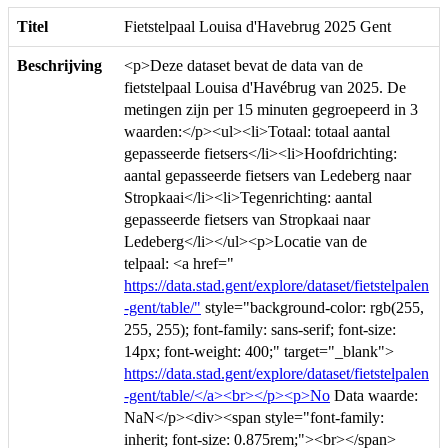
Titel
Fietstelpaal Louisa d'Havebrug 2025 Gent
Beschrijving
<p>Deze dataset bevat de data van de
fietstelpaal Louisa d'Havébrug van 2025. De
metingen zijn per 15 minuten gegroepeerd in 3
waarden:</p><ul><li>Totaal: totaal aantal
gepasseerde fietsers</li><li>Hoofdrichting:
aantal gepasseerde fietsers van Ledeberg naar
Stropkaai</li><li>Tegenrichting: aantal
gepasseerde fietsers van Stropkaai naar
Ledeberg</li></ul><p>Locatie van de
telpaal: <a href="
https://data.stad.gent/explore/dataset/fietstelpalen
-gent/table/"
style="background-color: rgb(255,
255, 255); font-family: sans-serif; font-size:
14px; font-weight: 400;" target="_blank">
https://data.stad.gent/explore/dataset/fietstelpalen
-gent/table/</a><br></p><p>No
Data waarde:
NaN</p><div><span style="font-family:
inherit; font-size: 0.875rem;"><br></span>