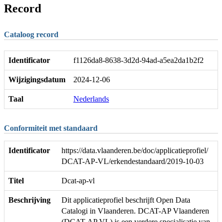
Record
Cataloog record
Identificator
f1126da8-8638-3d2d-94ad-a5ea2da1b2f2
Wijzigingsdatum
2024-12-06
Taal
Nederlands
Conformiteit met standaard
Identificator
https://data.vlaanderen.be/doc/applicatieprofiel/
DCAT-AP-VL/erkendestandaard/2019-10-03
Titel
Dcat-ap-vl
Beschrijving
Dit applicatieprofiel beschrijft Open Data
Catalogi in Vlaanderen. DCAT-AP Vlaanderen
(DCAT-AP VL) is een verdere specialisatie van