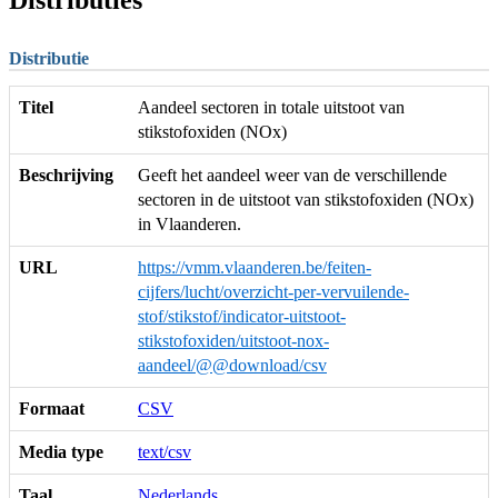
Distributie
Titel
Aandeel sectoren in totale uitstoot van
stikstofoxiden (NOx)
Beschrijving
Geeft het aandeel weer van de verschillende
sectoren in de uitstoot van stikstofoxiden (NOx)
in Vlaanderen.
URL
https://vmm.vlaanderen.be/feiten-
cijfers/lucht/overzicht-per-vervuilende-
stof/stikstof/indicator-uitstoot-
stikstofoxiden/uitstoot-nox-
aandeel/@@download/csv
Formaat
CSV
Media type
text/csv
Taal
Nederlands