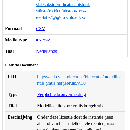
stof/stikstof/indicator-uitstoot-
stikstofoxiden/uitstoot-nox-
evolutie/@@download/csv
Formaat
CSV
Media type
text/csv
Taal
Nederlands
Licentie Document
URI
https://data.vlaanderen.be/id/licentie/modellice
ntie-gratis-hergebruik/v1.0
Type
Verplichte bronvermelding
Titel
Modellicentie voor gratis hergebruik
Beschrijving
Onder deze licentie doet de instantie geen
afstand van haar intellectuele rechten, maar
mag de data voor eender welk doel