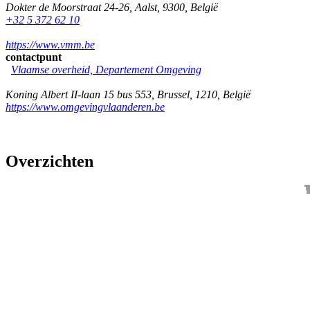
Dokter de Moorstraat 24-26
,
Aalst
,
9300
,
België
+32 5 372 62 10
https://www.vmm.be
contactpunt
Vlaamse overheid, Departement Omgeving
Koning Albert II-laan 15 bus 553
,
Brussel
,
1210
,
België
https://www.omgevingvlaanderen.be
Overzichten