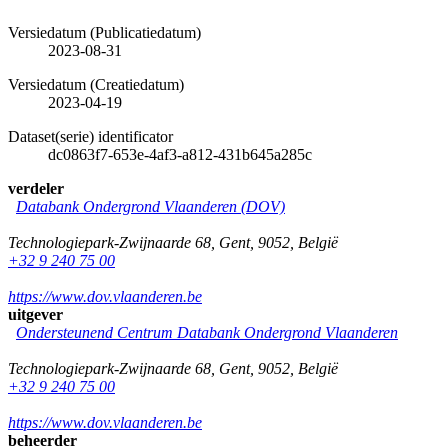
Versiedatum (Publicatiedatum)
2023-08-31
Versiedatum (Creatiedatum)
2023-04-19
Dataset(serie) identificator
dc0863f7-653e-4af3-a812-431b645a285c
verdeler
Databank Ondergrond Vlaanderen (DOV)
Technologiepark-Zwijnaarde 68
,
Gent
,
9052
,
België
+32 9 240 75 00
https://www.dov.vlaanderen.be
uitgever
Ondersteunend Centrum Databank Ondergrond Vlaanderen
Technologiepark-Zwijnaarde 68
,
Gent
,
9052
,
België
+32 9 240 75 00
https://www.dov.vlaanderen.be
beheerder