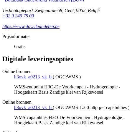
Technologiepark-Zwijnaarde 68
,
Gent
,
9052
,
België
+32 9 240 75 00
https://www.dov.vlaanderen.be
Prijsinformatie
Gratis
Digitale leveringsopties
Online bronnen
h3ovk_a0213_vk_b
(
OGC:WMS
)
WMS-endpoint H3O-De Voorkempen - Hydrogeologie -
Hoogtekaart Basis Zandige klei van Rijkevorsel
Online bronnen
h3ovk_a0213_vk_b
(
OGC:WMS-1.3.0-http-get-capabilities
)
WMS-capabilities H3O-De Voorkempen - Hydrogeologie -
Hoogtekaart Basis Zandige klei van Rijkevorsel