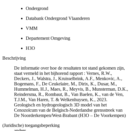
Ondergrond
Databank Ondergrond Vlaanderen
VMM
Departement Omgeving
H3O
Beschrijving
De informatie over hoe de resultaten tot stand gekomen zijn,
staat vermeld in het bijhorend rapport : Vernes, R.W.,
Deckers, J., Walstra, J., Kruisselbrink, A.F., Menkovic, A.,
Bogemans, F., De Ceukelaire, M., Dirix, K., Dusar, M.,
Hummelman, H.J., Maes, R., Meyvis, B., Munsterman, D.K.,
Reindersma, R., Rombaut, B., Van Baelen, K., van de Ven,
T.J.M., Van Haren, T. & Welkenhuysen, K., 2023.
Geologisch en hydrogeologisch 3D model van het
Cenozoïcum van de Belgisch-Nederlandse grensstreek van
De Noorderkempen/West-Brabant (H3O – De Voorkempen)
(Juridische) toegangsbeperking
anders