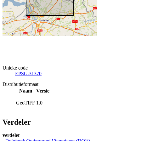
Unieke code
EPSG:31370
Distributieformaat
Naam
Versie
GeoTIFF
1.0
Verdeler
verdeler
Databank Ondergrond Vlaanderen (DOV)