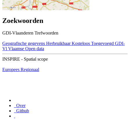
Zoekwoorden
GDI-Vlaanderen Trefwoorden
Geografische gegevens
Herbruikbaar
Kosteloos
Toegevoegd GDI-
Vl
Vlaamse Open data
INSPIRE - Spatial scope
Europees
Regionaal
Over
Github