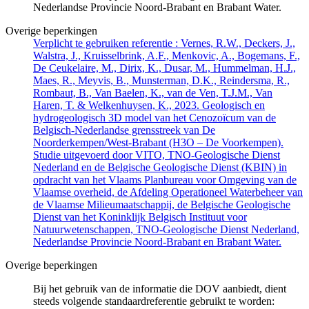
Nederlandse Provincie Noord-Brabant en Brabant Water.
Overige beperkingen
Verplicht te gebruiken referentie : Vernes, R.W., Deckers, J.,
Walstra, J., Kruisselbrink, A.F., Menkovic, A., Bogemans, F.,
De Ceukelaire, M., Dirix, K., Dusar, M., Hummelman, H.J.,
Maes, R., Meyvis, B., Munsterman, D.K., Reindersma, R.,
Rombaut, B., Van Baelen, K., van de Ven, T.J.M., Van
Haren, T. & Welkenhuysen, K., 2023. Geologisch en
hydrogeologisch 3D model van het Cenozoïcum van de
Belgisch-Nederlandse grensstreek van De
Noorderkempen/West-Brabant (H3O – De Voorkempen).
Studie uitgevoerd door VITO, TNO-Geologische Dienst
Nederland en de Belgische Geologische Dienst (KBIN) in
opdracht van het Vlaams Planbureau voor Omgeving van de
Vlaamse overheid, de Afdeling Operationeel Waterbeheer van
de Vlaamse Milieumaatschappij, de Belgische Geologische
Dienst van het Koninklijk Belgisch Instituut voor
Natuurwetenschappen, TNO-Geologische Dienst Nederland,
Nederlandse Provincie Noord-Brabant en Brabant Water.
Overige beperkingen
Bij het gebruik van de informatie die DOV aanbiedt, dient
steeds volgende standaardreferentie gebruikt te worden: