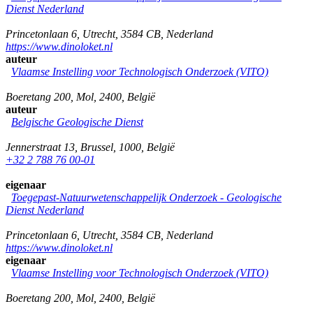
Dienst Nederland
Princetonlaan 6
,
Utrecht
,
3584 CB
,
Nederland
https://www.dinoloket.nl
auteur
Vlaamse Instelling voor Technologisch Onderzoek (VITO)
Boeretang 200
,
Mol
,
2400
,
België
auteur
Belgische Geologische Dienst
Jennerstraat 13
,
Brussel
,
1000
,
België
+32 2 788 76 00-01
eigenaar
Toegepast-Natuurwetenschappelijk Onderzoek - Geologische
Dienst Nederland
Princetonlaan 6
,
Utrecht
,
3584 CB
,
Nederland
https://www.dinoloket.nl
eigenaar
Vlaamse Instelling voor Technologisch Onderzoek (VITO)
Boeretang 200
,
Mol
,
2400
,
België