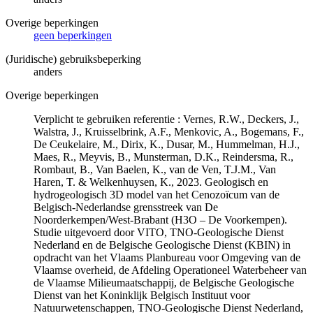
Overige beperkingen
geen beperkingen
(Juridische) gebruiksbeperking
anders
Overige beperkingen
Verplicht te gebruiken referentie : Vernes, R.W., Deckers, J.,
Walstra, J., Kruisselbrink, A.F., Menkovic, A., Bogemans, F.,
De Ceukelaire, M., Dirix, K., Dusar, M., Hummelman, H.J.,
Maes, R., Meyvis, B., Munsterman, D.K., Reindersma, R.,
Rombaut, B., Van Baelen, K., van de Ven, T.J.M., Van
Haren, T. & Welkenhuysen, K., 2023. Geologisch en
hydrogeologisch 3D model van het Cenozoïcum van de
Belgisch-Nederlandse grensstreek van De
Noorderkempen/West-Brabant (H3O – De Voorkempen).
Studie uitgevoerd door VITO, TNO-Geologische Dienst
Nederland en de Belgische Geologische Dienst (KBIN) in
opdracht van het Vlaams Planbureau voor Omgeving van de
Vlaamse overheid, de Afdeling Operationeel Waterbeheer van
de Vlaamse Milieumaatschappij, de Belgische Geologische
Dienst van het Koninklijk Belgisch Instituut voor
Natuurwetenschappen, TNO-Geologische Dienst Nederland,