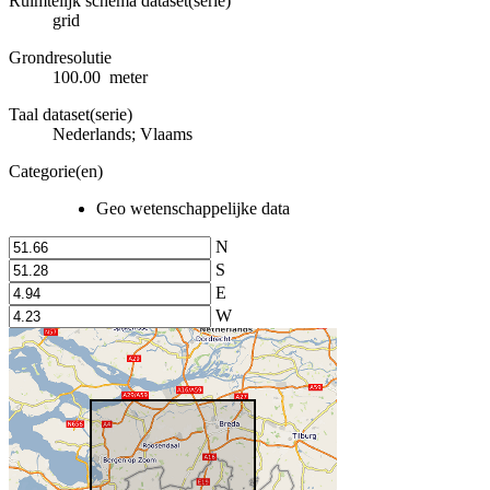
Ruimtelijk schema dataset(serie)
grid
Grondresolutie
100.00 meter
Taal dataset(serie)
Nederlands; Vlaams
Categorie(en)
Geo wetenschappelijke data
N
S
E
W