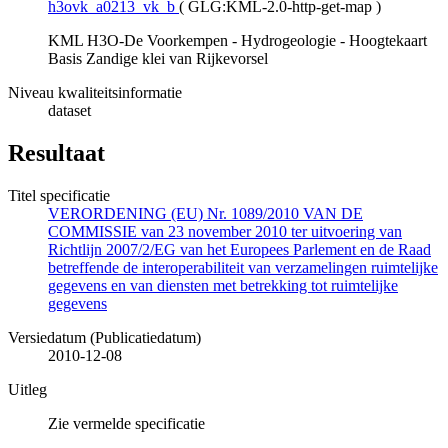
h3ovk_a0213_vk_b
(
GLG:KML-2.0-http-get-map
)
KML H3O-De Voorkempen - Hydrogeologie - Hoogtekaart
Basis Zandige klei van Rijkevorsel
Niveau kwaliteitsinformatie
dataset
Resultaat
Titel specificatie
VERORDENING (EU) Nr. 1089/2010 VAN DE
COMMISSIE van 23 november 2010 ter uitvoering van
Richtlijn 2007/2/EG van het Europees Parlement en de Raad
betreffende de interoperabiliteit van verzamelingen ruimtelijke
gegevens en van diensten met betrekking tot ruimtelijke
gegevens
Versiedatum (Publicatiedatum)
2010-12-08
Uitleg
Zie vermelde specificatie