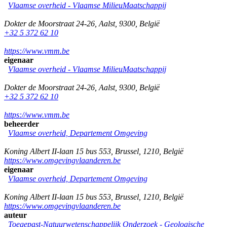
Vlaamse overheid - Vlaamse MilieuMaatschappij
Dokter de Moorstraat 24-26
,
Aalst
,
9300
,
België
+32 5 372 62 10
https://www.vmm.be
eigenaar
Vlaamse overheid - Vlaamse MilieuMaatschappij
Dokter de Moorstraat 24-26
,
Aalst
,
9300
,
België
+32 5 372 62 10
https://www.vmm.be
beheerder
Vlaamse overheid, Departement Omgeving
Koning Albert II-laan 15 bus 553
,
Brussel
,
1210
,
België
https://www.omgevingvlaanderen.be
eigenaar
Vlaamse overheid, Departement Omgeving
Koning Albert II-laan 15 bus 553
,
Brussel
,
1210
,
België
https://www.omgevingvlaanderen.be
auteur
Toegepast-Natuurwetenschappelijk Onderzoek - Geologische