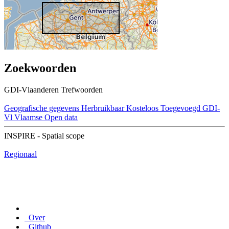
Zoekwoorden
GDI-Vlaanderen Trefwoorden
Geografische gegevens
Herbruikbaar
Kosteloos
Toegevoegd GDI-
Vl
Vlaamse Open data
INSPIRE - Spatial scope
Regionaal
Over
Github