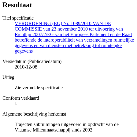
Resultaat
Titel specificatie
VERORDENING (EU) Nr. 1089/2010 VAN DE
COMMISSIE van 23 november 2010 ter uitvoering van
Richtlijn 2007/2/EG van het Europees Parlement en de Raad
betreffende de interoperabiliteit van verzamelingen ruimtelijke
gegevens en van diensten met betrekking tot ruimtelijke
gegevens
Versiedatum (Publicatiedatum)
2010-12-08
Uitleg
Zie vermelde specificatie
Conform verklaard
Ja
Algemene beschrijving herkomst
Trajecten slibruimingen uitgevoerd in opdracht van de
Vlaamse Milieumaatschappij sinds 2002.