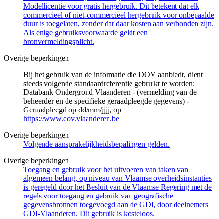
Modellicentie voor gratis hergebruik. Dit betekent dat elk
commercieel of niet-commercieel hergebruik voor onbepaalde
duur is toegelaten, zonder dat daar kosten aan verbonden zijn.
Als enige gebruiksvoorwaarde geldt een
bronvermeldingsplicht.
Overige beperkingen
Bij het gebruik van de informatie die DOV aanbiedt, dient
steeds volgende standaardreferentie gebruikt te worden:
Databank Ondergrond Vlaanderen - (vermelding van de
beheerder en de specifieke geraadpleegde gegevens) -
Geraadpleegd op dd/mm/jjjj, op
https://www.dov.vlaanderen.be
Overige beperkingen
Volgende aansprakelijkheidsbepalingen gelden.
Overige beperkingen
Toegang en gebruik voor het uitvoeren van taken van
algemeen belang, op niveau van Vlaamse overheidsinstanties
is geregeld door het Besluit van de Vlaamse Regering met de
regels voor toegang en gebruik van geografische
gegevensbronnen toegevoegd aan de GDI, door deelnemers
GDI-Vlaanderen. Dit gebruik is kosteloos.