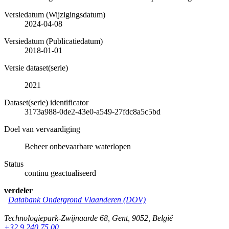
Versiedatum (Wijzigingsdatum)
2024-04-08
Versiedatum (Publicatiedatum)
2018-01-01
Versie dataset(serie)
2021
Dataset(serie) identificator
3173a988-0de2-43e0-a549-27fdc8a5c5bd
Doel van vervaardiging
Beheer onbevaarbare waterlopen
Status
continu geactualiseerd
verdeler
Databank Ondergrond Vlaanderen (DOV)
Technologiepark-Zwijnaarde 68
,
Gent
,
9052
,
België
+32 9 240 75 00