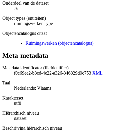
Onderdeel van de dataset
Ja
Object types (entiteiten)
ruimingswerkenType
Objectencatalogus citaat
Ruimingswerken (objectencatalogus)
Meta-metadata
Metadata identificator (fileIdentifier)
f0e69ee2-b3ed-4e22-a326-346829d0c753
XML
Taal
Nederlands; Vlaams
Karakterset
utf8
Hiërarchisch niveau
dataset
Beschrijving hiërarchisch niveau