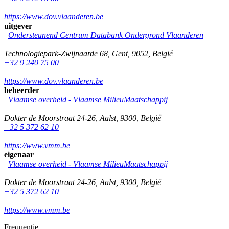
https://www.dov.vlaanderen.be
uitgever
Ondersteunend Centrum Databank Ondergrond Vlaanderen
Technologiepark-Zwijnaarde 68
,
Gent
,
9052
,
België
+32 9 240 75 00
https://www.dov.vlaanderen.be
beheerder
Vlaamse overheid - Vlaamse MilieuMaatschappij
Dokter de Moorstraat 24-26
,
Aalst
,
9300
,
België
+32 5 372 62 10
https://www.vmm.be
eigenaar
Vlaamse overheid - Vlaamse MilieuMaatschappij
Dokter de Moorstraat 24-26
,
Aalst
,
9300
,
België
+32 5 372 62 10
https://www.vmm.be
Frequentie