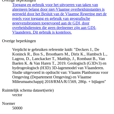
Overige beperkingen
Toegang en gebruik voor het uitvoeren van taken van
algemeen belang door niet-Vlaamse overheidsinstanties is
geregeld door het Besluit van de Vlaamse Regering met de
regels voor toegang en gebruik van geografische
gegevensbronnen toegevoegd aan de GDI, door
overheidsdiensten die geen deelnemer zijn aan GDI-
Vlaanderen. Dit gebruik is kosteloos.
Overige beperkingen
Verplicht te gebruiken referentie luidt: "Deckers J., De
Koninck R., Bos S., Broothaers M., Dirix K., Hambsch L.,
Lagrou, D., Lanckacker T., Matthijs, J., Rombaut B., Van
Baelen K. & Van Haren T., 2019. Geologisch (G3Dv3) en
hydrogeologisch (H3D) 3D-lagenmodel van Vlaanderen.
Studie uitgevoerd in opdracht van: Vlaams Planbureau voor
Omgeving (Departement Omgeving) en Vlaamse
Milieumaatschappij 2018/RMA/R/1569, 286p. + bijlagen"
Ruimtelijk schema dataset(serie)
vector
Noemer
50000