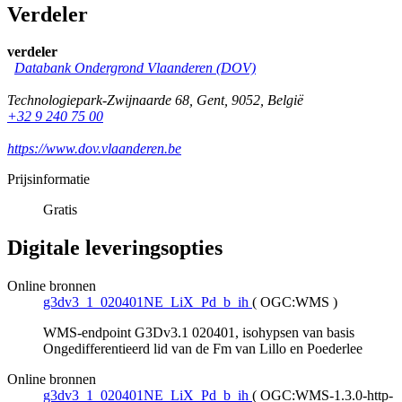
Verdeler
verdeler
Databank Ondergrond Vlaanderen (DOV)
Technologiepark-Zwijnaarde 68
,
Gent
,
9052
,
België
+32 9 240 75 00
https://www.dov.vlaanderen.be
Prijsinformatie
Gratis
Digitale leveringsopties
Online bronnen
g3dv3_1_020401NE_LiX_Pd_b_ih
(
OGC:WMS
)
WMS-endpoint G3Dv3.1 020401, isohypsen van basis
Ongedifferentieerd lid van de Fm van Lillo en Poederlee
Online bronnen
g3dv3_1_020401NE_LiX_Pd_b_ih
(
OGC:WMS-1.3.0-http-