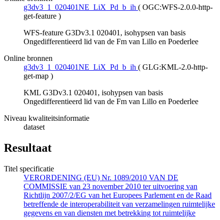
g3dv3_1_020401NE_LiX_Pd_b_ih
(
OGC:WFS-2.0.0-http-
get-feature
)
WFS-feature G3Dv3.1 020401, isohypsen van basis
Ongedifferentieerd lid van de Fm van Lillo en Poederlee
Online bronnen
g3dv3_1_020401NE_LiX_Pd_b_ih
(
GLG:KML-2.0-http-
get-map
)
KML G3Dv3.1 020401, isohypsen van basis
Ongedifferentieerd lid van de Fm van Lillo en Poederlee
Niveau kwaliteitsinformatie
dataset
Resultaat
Titel specificatie
VERORDENING (EU) Nr. 1089/2010 VAN DE
COMMISSIE van 23 november 2010 ter uitvoering van
Richtlijn 2007/2/EG van het Europees Parlement en de Raad
betreffende de interoperabiliteit van verzamelingen ruimtelijke
gegevens en van diensten met betrekking tot ruimtelijke