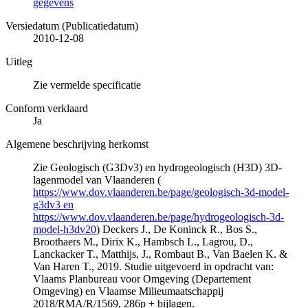
gegevens
Versiedatum (Publicatiedatum)
2010-12-08
Uitleg
Zie vermelde specificatie
Conform verklaard
Ja
Algemene beschrijving herkomst
Zie Geologisch (G3Dv3) en hydrogeologisch (H3D) 3D-
lagenmodel van Vlaanderen (
https://www.dov.vlaanderen.be/page/geologisch-3d-model-
g3dv3 en
https://www.dov.vlaanderen.be/page/hydrogeologisch-3d-
model-h3dv20
) Deckers J., De Koninck R., Bos S.,
Broothaers M., Dirix K., Hambsch L., Lagrou, D.,
Lanckacker T., Matthijs, J., Rombaut B., Van Baelen K. &
Van Haren T., 2019. Studie uitgevoerd in opdracht van:
Vlaams Planbureau voor Omgeving (Departement
Omgeving) en Vlaamse Milieumaatschappij
2018/RMA/R/1569, 286p + bijlagen.