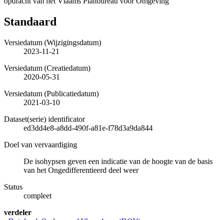
opdracht van het Vlaams Planbureau voor Omgeving
Standaard
Versiedatum (Wijzigingsdatum)
2023-11-21
Versiedatum (Creatiedatum)
2020-05-31
Versiedatum (Publicatiedatum)
2021-03-10
Dataset(serie) identificator
ed3dd4e8-a8dd-490f-a81e-f78d3a9da844
Doel van vervaardiging
De isohypsen geven een indicatie van de hoogte van de basis
van het Ongedifferentieerd deel weer
Status
compleet
verdeler