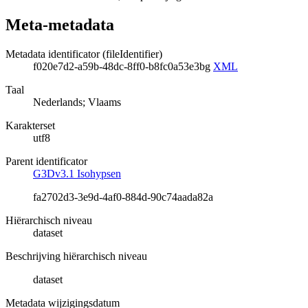
Meta-metadata
Metadata identificator (fileIdentifier)
f020e7d2-a59b-48dc-8ff0-b8fc0a53e3bg
XML
Taal
Nederlands; Vlaams
Karakterset
utf8
Parent identificator
G3Dv3.1 Isohypsen
fa2702d3-3e9d-4af0-884d-90c74aada82a
Hiërarchisch niveau
dataset
Beschrijving hiërarchisch niveau
dataset
Metadata wijzigingsdatum