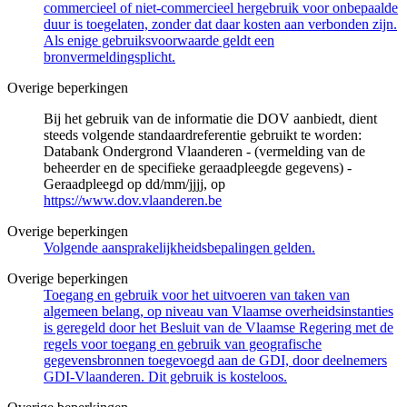
commercieel of niet-commercieel hergebruik voor onbepaalde
duur is toegelaten, zonder dat daar kosten aan verbonden zijn.
Als enige gebruiksvoorwaarde geldt een
bronvermeldingsplicht.
Overige beperkingen
Bij het gebruik van de informatie die DOV aanbiedt, dient
steeds volgende standaardreferentie gebruikt te worden:
Databank Ondergrond Vlaanderen - (vermelding van de
beheerder en de specifieke geraadpleegde gegevens) -
Geraadpleegd op dd/mm/jjjj, op
https://www.dov.vlaanderen.be
Overige beperkingen
Volgende aansprakelijkheidsbepalingen gelden.
Overige beperkingen
Toegang en gebruik voor het uitvoeren van taken van
algemeen belang, op niveau van Vlaamse overheidsinstanties
is geregeld door het Besluit van de Vlaamse Regering met de
regels voor toegang en gebruik van geografische
gegevensbronnen toegevoegd aan de GDI, door deelnemers
GDI-Vlaanderen. Dit gebruik is kosteloos.