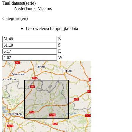
Taal dataset(serie)
Nederlands; Vlaams
Categorie(en)
Geo wetenschappelijke data
N
S
E
W