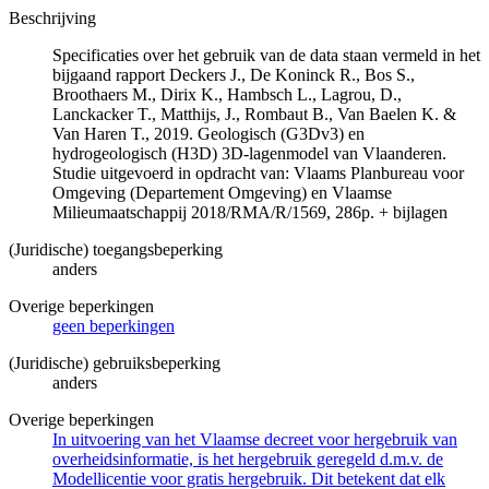
Beschrijving
Specificaties over het gebruik van de data staan vermeld in het
bijgaand rapport Deckers J., De Koninck R., Bos S.,
Broothaers M., Dirix K., Hambsch L., Lagrou, D.,
Lanckacker T., Matthijs, J., Rombaut B., Van Baelen K. &
Van Haren T., 2019. Geologisch (G3Dv3) en
hydrogeologisch (H3D) 3D-lagenmodel van Vlaanderen.
Studie uitgevoerd in opdracht van: Vlaams Planbureau voor
Omgeving (Departement Omgeving) en Vlaamse
Milieumaatschappij 2018/RMA/R/1569, 286p. + bijlagen
(Juridische) toegangsbeperking
anders
Overige beperkingen
geen beperkingen
(Juridische) gebruiksbeperking
anders
Overige beperkingen
In uitvoering van het Vlaamse decreet voor hergebruik van
overheidsinformatie, is het hergebruik geregeld d.m.v. de
Modellicentie voor gratis hergebruik. Dit betekent dat elk