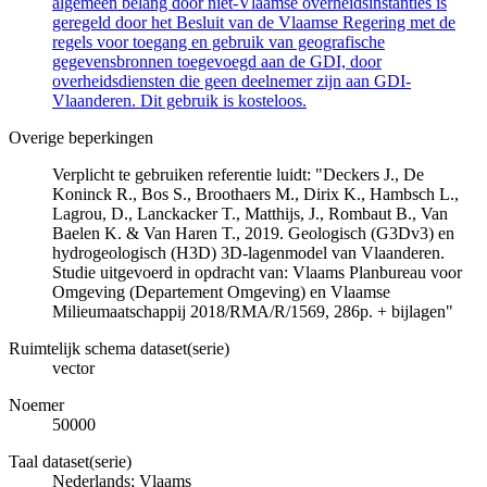
algemeen belang door niet-Vlaamse overheidsinstanties is
geregeld door het Besluit van de Vlaamse Regering met de
regels voor toegang en gebruik van geografische
gegevensbronnen toegevoegd aan de GDI, door
overheidsdiensten die geen deelnemer zijn aan GDI-
Vlaanderen. Dit gebruik is kosteloos.
Overige beperkingen
Verplicht te gebruiken referentie luidt: "Deckers J., De
Koninck R., Bos S., Broothaers M., Dirix K., Hambsch L.,
Lagrou, D., Lanckacker T., Matthijs, J., Rombaut B., Van
Baelen K. & Van Haren T., 2019. Geologisch (G3Dv3) en
hydrogeologisch (H3D) 3D-lagenmodel van Vlaanderen.
Studie uitgevoerd in opdracht van: Vlaams Planbureau voor
Omgeving (Departement Omgeving) en Vlaamse
Milieumaatschappij 2018/RMA/R/1569, 286p. + bijlagen"
Ruimtelijk schema dataset(serie)
vector
Noemer
50000
Taal dataset(serie)
Nederlands; Vlaams