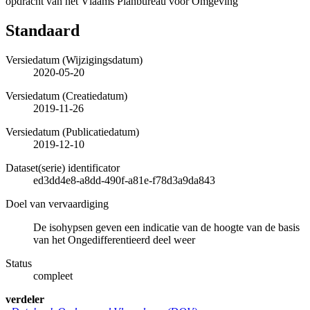
opdracht van het Vlaams Planbureau voor Omgeving
Standaard
Versiedatum (Wijzigingsdatum)
2020-05-20
Versiedatum (Creatiedatum)
2019-11-26
Versiedatum (Publicatiedatum)
2019-12-10
Dataset(serie) identificator
ed3dd4e8-a8dd-490f-a81e-f78d3a9da843
Doel van vervaardiging
De isohypsen geven een indicatie van de hoogte van de basis
van het Ongedifferentieerd deel weer
Status
compleet
verdeler