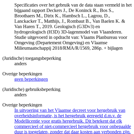
Specificaties over het gebruik van de data staan vermeld in het
bijgaand rapport Deckers J., De Koninck R., Bos S.,
Broothaers M., Dirix K., Hambsch L., Lagrou, D.,
Lanckacker T., Matthijs, J., Rombaut B., Van Baelen K. &
Van Haren T., 2019. Geologisch (G3Dv3) en
hydrogeologisch (H3D) 3D-lagenmodel van Vlaanderen.
Studie uitgevoerd in opdracht van: Vlaams Planbureau voor
Omgeving (Departement Omgeving) en Vlaamse
Milieumaatschappij 2018/RMA/R/1569, 286p. + bijlagen
(Juridische) toegangsbeperking
anders
Overige beperkingen
geen beperkingen
(Juridische) gebruiksbeperking
anders
Overige beperkingen
In uitvoering van het Vlaamse decreet voor hergebruik van
overheidsinformatie, is het hergebruik geregeld d.m.v. de
Modellicentie voor gratis hergebruik. Dit betekent dat elk
commercieel of niet-commercieel hergebruik voor onbepaalde
duur is toegelaten, zonder dat daar kosten aan verbonden zijn.