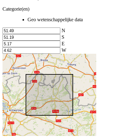
Categorie(en)
Geo wetenschappelijke data
N
S
E
W