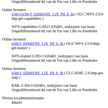
Ongedifferentieerd lid van de Fm van Lillo en Poederlee
Online bronnen
g3dv3:g3dv3_020401NE_LiX_Pd_b_ih
(
OGC:WFS-2.0.0-
http-get-capabilities
)
WFS-capabilities G3Dv3 020401, isohypsen van basis
Ongedifferentieerd lid van de Fm van Lillo en Poederlee
Online bronnen
g3dv3_020401NE_LiX_Pd_b_ih
(
OGC:WFS-2.0.0-http-
get-feature
)
WFS-feature G3Dv3 020401, isohypsen van basis
Ongedifferentieerd lid van de Fm van Lillo en Poederlee
Online bronnen
g3dv3_020401NE_LiX_Pd_b_ih
(
GLG:KML-2.0-http-get-
map
)
KML G3Dv3 020401, isohypsen van basis
Ongedifferentieerd lid van de Fm van Lillo en Poederlee
Niveau kwaliteitsinformatie
dataset