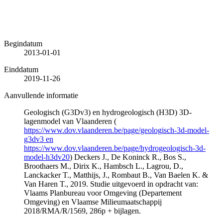
Begindatum
2013-01-01
Einddatum
2019-11-26
Aanvullende informatie
Geologisch (G3Dv3) en hydrogeologisch (H3D) 3D-
lagenmodel van Vlaanderen (
https://www.dov.vlaanderen.be/page/geologisch-3d-model-
g3dv3 en
https://www.dov.vlaanderen.be/page/hydrogeologisch-3d-
model-h3dv20
) Deckers J., De Koninck R., Bos S.,
Broothaers M., Dirix K., Hambsch L., Lagrou, D.,
Lanckacker T., Matthijs, J., Rombaut B., Van Baelen K. &
Van Haren T., 2019. Studie uitgevoerd in opdracht van:
Vlaams Planbureau voor Omgeving (Departement
Omgeving) en Vlaamse Milieumaatschappij
2018/RMA/R/1569, 286p + bijlagen.