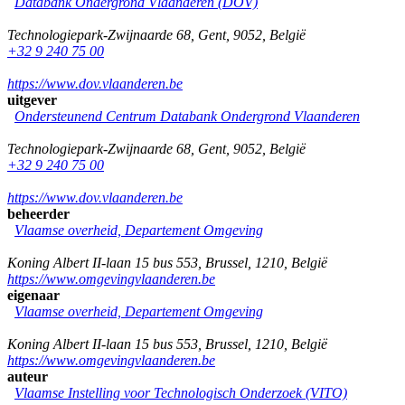
Databank Ondergrond Vlaanderen (DOV)
Technologiepark-Zwijnaarde 68
,
Gent
,
9052
,
België
+32 9 240 75 00
https://www.dov.vlaanderen.be
uitgever
Ondersteunend Centrum Databank Ondergrond Vlaanderen
Technologiepark-Zwijnaarde 68
,
Gent
,
9052
,
België
+32 9 240 75 00
https://www.dov.vlaanderen.be
beheerder
Vlaamse overheid, Departement Omgeving
Koning Albert II-laan 15 bus 553
,
Brussel
,
1210
,
België
https://www.omgevingvlaanderen.be
eigenaar
Vlaamse overheid, Departement Omgeving
Koning Albert II-laan 15 bus 553
,
Brussel
,
1210
,
België
https://www.omgevingvlaanderen.be
auteur
Vlaamse Instelling voor Technologisch Onderzoek (VITO)