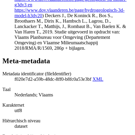
g3dv3 en
https://www.dov.vlaanderen.be/page/hydrogeologisch-3d-
model-h3dv20
) Deckers J., De Koninck R., Bos S.,
Broothaers M., Dirix K., Hambsch L., Lagrou, D.,
Lanckacker T., Matthijs, J., Rombaut B., Van Baelen K. &
Van Haren T., 2019. Studie uitgevoerd in opdracht van:
Vlaams Planbureau voor Omgeving (Departement
Omgeving) en Vlaamse Milieumaatschappij
2018/RMA/R/1569, 286p + bijlagen.
Meta-metadata
Metadata identificator (fileIdentifier)
f020e7d2-a59b-48dc-8ff0-b8fc0a53e3bf
XML
Taal
Nederlands; Vlaams
Karakterset
utf8
Hiërarchisch niveau
dataset