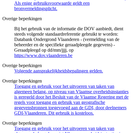
Als enige gebruiksvoorwaarde geldt een
bronvermeldingsplicht.
Overige beperkingen
Bij het gebruik van de informatie die DOV aanbiedt, dient
steeds volgende standaardreferentie gebruikt te worden:
Databank Ondergrond Vlaanderen - (vermelding van de
beheerder en de specifieke geraadpleegde gegevens) -
Geraadpleegd op dd/mm/jjjj, op
https://www.dov.vlaanderen.be
Overige beperkingen
Volgende aansprakelijkheidsbepalingen gelden.
Overige beperkingen
Toegang en gebruik voor het uitvoeren van taken van
algemeen belang, op niveau van Vlaamse overheidsinstanties
is geregeld door het Besluit van de Vlaamse Regering met de
regels voor toegang en gebruik van geografische
gegevensbronnen toegevoegd aan de GDI, door deelnemers
GDI-Vlaanderen. Dit gebruik is kosteloos.
Overige beperkingen
Toegang en gebruik voor het uitvoeren van taken van