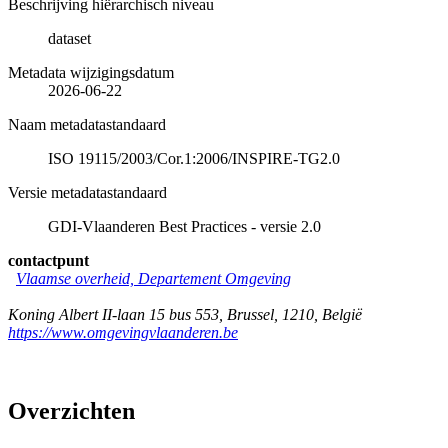
Beschrijving hiërarchisch niveau
dataset
Metadata wijzigingsdatum
2026-06-22
Naam metadatastandaard
ISO 19115/2003/Cor.1:2006/INSPIRE-TG2.0
Versie metadatastandaard
GDI-Vlaanderen Best Practices - versie 2.0
contactpunt
Vlaamse overheid, Departement Omgeving
Koning Albert II-laan 15 bus 553
,
Brussel
,
1210
,
België
https://www.omgevingvlaanderen.be
Overzichten