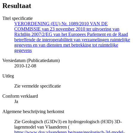
Resultaat
Titel specificatie
VERORDENING (EU) Nr. 1089/2010 VAN DE
COMMISSIE van 23 november 2010 ter uitvoering van
Richtlijn 2007/2/EG van het Europees Parlement en de Raad
betreffende de interoperabiliteit van verzamelingen ruimtelijke
gegevens en van diensten met betrekking tot ruimtelijke
gegevens
Versiedatum (Publicatiedatum)
2010-12-08
Uitleg
Zie vermelde specificatie
Conform verklaard
Ja
Algemene beschrijving herkomst
Zie Geologisch (G3Dv3) en hydrogeologisch (H3D) 3D-
lagenmodel van Vlaanderen (
https://www.dov.vlaanderen.be/page/geologisch-3d-model-