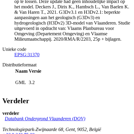
op te lossen. Deze update had geen inhoudelijke impact op
het model. Deckers J., Dirix K., Hambsch L., Van Baelen K.
& Van Haren T., 2021. G3Dv3.1 en H3Dv2.1: beperkte
aanpassingen aan het geologisch (G3Dv3) en
hydrogeologisch (H3Dv2) 3D-model van Vlaanderen. Studie
uitgevoerd in opdracht van: Vlaams Planbureau voor
Omgeving (Departement Omgeving) en Vlaamse
Milieumaatschappij. 2020/RMA/R/2203, 25p + bijlagen.
Unieke code
EPSG:31370
Distributieformaat
Naam
Versie
GML
3.2
Verdeler
verdeler
Databank Ondergrond Vlaanderen (DOV)
Technologiepark-Zwijnaarde 68
,
Gent
,
9052
,
België