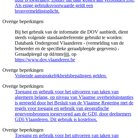
Als enige gebruiksvoorwaarde geldt een
bronvermeldingsplicht.
Overige beperkingen
Bij het gebruik van de informatie die DOV aanbiedt, dient
steeds volgende standaardreferentie gebruikt te worden:
Databank Ondergrond Vlaanderen - (vermelding van de
beheerder en de specifieke geraadpleegde gegevens) -
Geraadpleegd op dd/mm/jjjj, op
https://www.dov.vlaanderen.be
Overige beperkingen
Volgende aansprakelijkheidsbepalingen gelden.
Overige beperkingen
Toegang en gebruik voor het uitvoeren van taken van
algemeen belang, op niveau van Vlaamse overheidsinstanties
is geregeld door het Besluit van de Vlaamse Regering met de
regels voor toegang en gebruik van geografische
gegevensbronnen toegevoegd aan de GDI, door deelnemers
GDI-Vlaanderen. Dit gebruik is kosteloos.
Overige beperkingen
Toegang en gebruik voor het uitvoeren van taken van