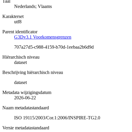
Taal
Nederlands; Vlaams
Karakterset
utf8
Parent identificator
G3Dv3.1 Voorkomensgrenzen
707a27d5-c988-4159-b70d-1eebaa2b6d9d
Hiërarchisch niveau
dataset
Beschrijving hiërarchisch niveau
dataset
Metadata wijzigingsdatum
2026-06-22
Naam metadatastandaard
ISO 19115/2003/Cor.1:2006/INSPIRE-TG2.0
Versie metadatastandaard