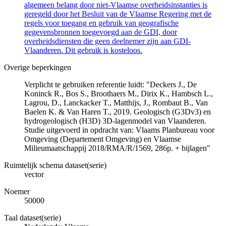
algemeen belang door niet-Vlaamse overheidsinstanties is
geregeld door het Besluit van de Vlaamse Regering met de
regels voor toegang en gebruik van geografische
gegevensbronnen toegevoegd aan de GDI, door
overheidsdiensten die geen deelnemer zijn aan GDI-
Vlaanderen. Dit gebruik is kosteloos.
Overige beperkingen
Verplicht te gebruiken referentie luidt: "Deckers J., De
Koninck R., Bos S., Broothaers M., Dirix K., Hambsch L.,
Lagrou, D., Lanckacker T., Matthijs, J., Rombaut B., Van
Baelen K. & Van Haren T., 2019. Geologisch (G3Dv3) en
hydrogeologisch (H3D) 3D-lagenmodel van Vlaanderen.
Studie uitgevoerd in opdracht van: Vlaams Planbureau voor
Omgeving (Departement Omgeving) en Vlaamse
Milieumaatschappij 2018/RMA/R/1569, 286p. + bijlagen"
Ruimtelijk schema dataset(serie)
vector
Noemer
50000
Taal dataset(serie)