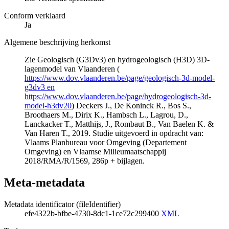
Conform verklaard
Ja
Algemene beschrijving herkomst
Zie Geologisch (G3Dv3) en hydrogeologisch (H3D) 3D-
lagenmodel van Vlaanderen (
https://www.dov.vlaanderen.be/page/geologisch-3d-model-
g3dv3 en
https://www.dov.vlaanderen.be/page/hydrogeologisch-3d-
model-h3dv20
) Deckers J., De Koninck R., Bos S.,
Broothaers M., Dirix K., Hambsch L., Lagrou, D.,
Lanckacker T., Matthijs, J., Rombaut B., Van Baelen K. &
Van Haren T., 2019. Studie uitgevoerd in opdracht van:
Vlaams Planbureau voor Omgeving (Departement
Omgeving) en Vlaamse Milieumaatschappij
2018/RMA/R/1569, 286p + bijlagen.
Meta-metadata
Metadata identificator (fileIdentifier)
efe4322b-bfbe-4730-8dc1-1ce72c299400
XML