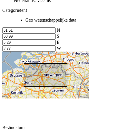
Nederlands; Vlaams
Categorie(en)
Geo wetenschappelijke data
N
S
E
W
Begindatum