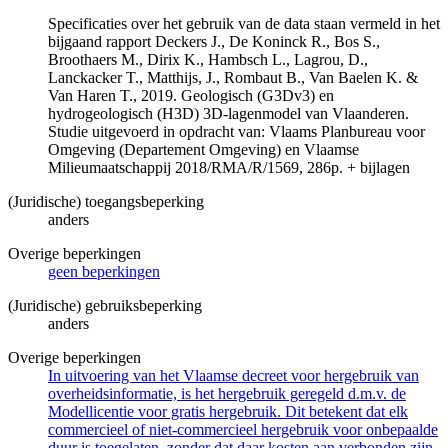
Specificaties over het gebruik van de data staan vermeld in het
bijgaand rapport Deckers J., De Koninck R., Bos S.,
Broothaers M., Dirix K., Hambsch L., Lagrou, D.,
Lanckacker T., Matthijs, J., Rombaut B., Van Baelen K. &
Van Haren T., 2019. Geologisch (G3Dv3) en
hydrogeologisch (H3D) 3D-lagenmodel van Vlaanderen.
Studie uitgevoerd in opdracht van: Vlaams Planbureau voor
Omgeving (Departement Omgeving) en Vlaamse
Milieumaatschappij 2018/RMA/R/1569, 286p. + bijlagen
(Juridische) toegangsbeperking
anders
Overige beperkingen
geen beperkingen
(Juridische) gebruiksbeperking
anders
Overige beperkingen
In uitvoering van het Vlaamse decreet voor hergebruik van
overheidsinformatie, is het hergebruik geregeld d.m.v. de
Modellicentie voor gratis hergebruik. Dit betekent dat elk
commercieel of niet-commercieel hergebruik voor onbepaalde
duur is toegelaten, zonder dat daar kosten aan verbonden zijn.