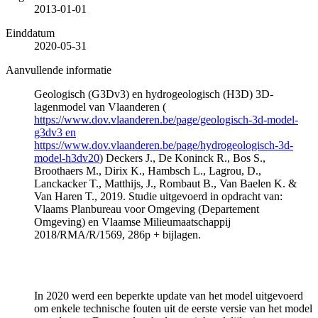
2013-01-01
Einddatum
2020-05-31
Aanvullende informatie
Geologisch (G3Dv3) en hydrogeologisch (H3D) 3D-
lagenmodel van Vlaanderen (
https://www.dov.vlaanderen.be/page/geologisch-3d-model-
g3dv3 en
https://www.dov.vlaanderen.be/page/hydrogeologisch-3d-
model-h3dv20
) Deckers J., De Koninck R., Bos S.,
Broothaers M., Dirix K., Hambsch L., Lagrou, D.,
Lanckacker T., Matthijs, J., Rombaut B., Van Baelen K. &
Van Haren T., 2019. Studie uitgevoerd in opdracht van:
Vlaams Planbureau voor Omgeving (Departement
Omgeving) en Vlaamse Milieumaatschappij
2018/RMA/R/1569, 286p + bijlagen.
In 2020 werd een beperkte update van het model uitgevoerd
om enkele technische fouten uit de eerste versie van het model