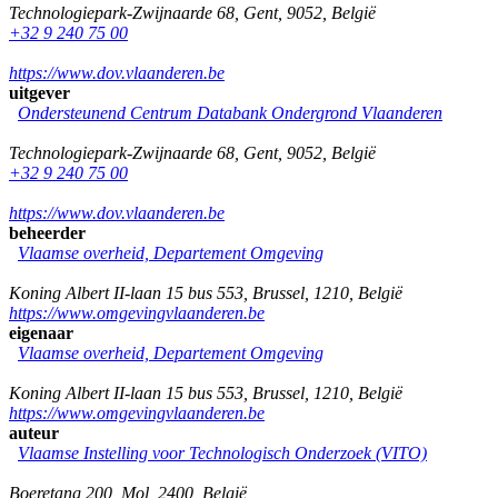
Technologiepark-Zwijnaarde 68
,
Gent
,
9052
,
België
+32 9 240 75 00
https://www.dov.vlaanderen.be
uitgever
Ondersteunend Centrum Databank Ondergrond Vlaanderen
Technologiepark-Zwijnaarde 68
,
Gent
,
9052
,
België
+32 9 240 75 00
https://www.dov.vlaanderen.be
beheerder
Vlaamse overheid, Departement Omgeving
Koning Albert II-laan 15 bus 553
,
Brussel
,
1210
,
België
https://www.omgevingvlaanderen.be
eigenaar
Vlaamse overheid, Departement Omgeving
Koning Albert II-laan 15 bus 553
,
Brussel
,
1210
,
België
https://www.omgevingvlaanderen.be
auteur
Vlaamse Instelling voor Technologisch Onderzoek (VITO)
Boeretang 200
,
Mol
,
2400
,
België