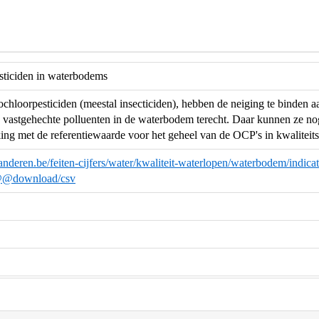
sticiden in waterbodems
chloorpesticiden (meestal insecticiden), hebben de neiging te binden a
vastgehechte polluenten in de waterbodem terecht. Daar kunnen ze nog
king met de referentiewaarde voor het geheel van de OCP's in kwaliteit
anderen.be/feiten-cijfers/water/kwaliteit-waterlopen/waterbodem/indica
@@download/csv