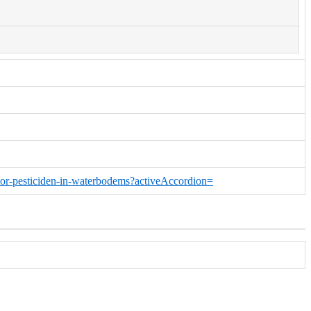
cator-pesticiden-in-waterbodems?activeAccordion=