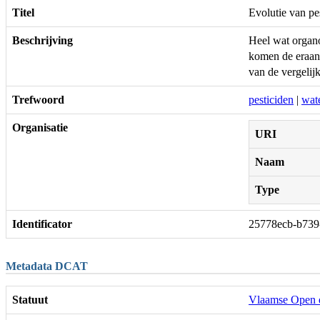
Titel
Evolutie van pe
Beschrijving
Heel wat organo
komen de eraan 
van de vergelij
Trefwoord
pesticiden
|
wat
Organisatie
URI
Naam
Type
Identificator
25778ecb-b739
Metadata DCAT
Statuut
Vlaamse Open 