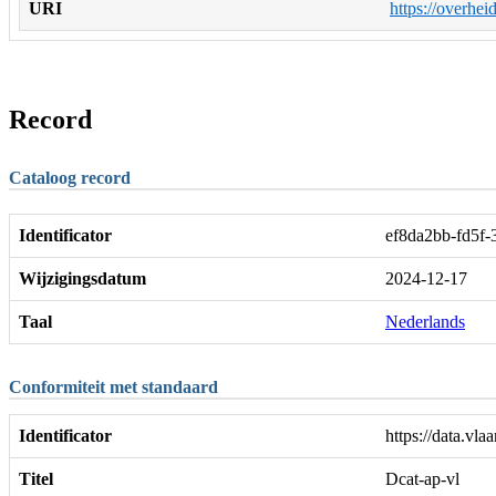
URI
https://overhei
Record
Cataloog record
Identificator
ef8da2bb-fd5f
Wijzigingsdatum
2024-12-17
Taal
Nederlands
Conformiteit met standaard
Identificator
https://data.v
Titel
Dcat-ap-vl