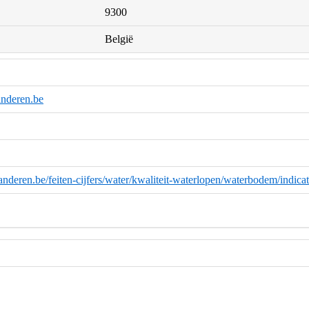
9300
België
nderen.be
anderen.be/feiten-cijfers/water/kwaliteit-waterlopen/waterbodem/indi