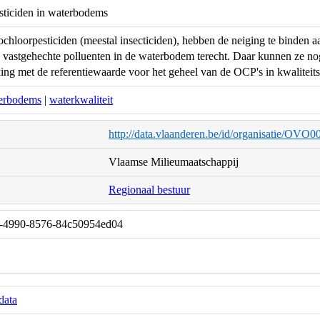
sticiden in waterbodems
chloorpesticiden (meestal insecticiden), hebben de neiging te binden a
vastgehechte polluenten in de waterbodem terecht. Daar kunnen ze nog
king met de referentiewaarde voor het geheel van de OCP's in kwaliteit
erbodems
|
waterkwaliteit
http://data.vlaanderen.be/id/organisatie/OVO
Vlaamse Milieumaatschappij
Regionaal bestuur
-4990-8576-84c50954ed04
data