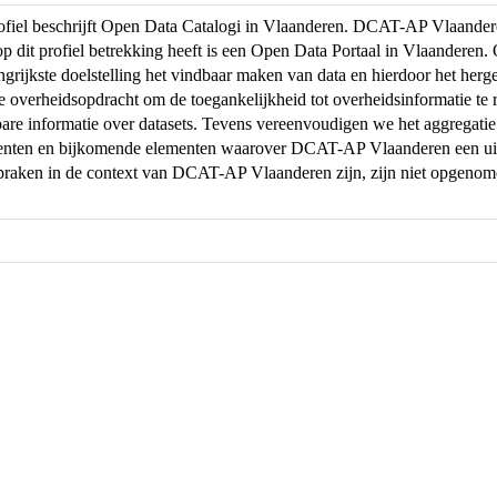
profiel beschrijft Open Data Catalogi in Vlaanderen. DCAT-AP Vlaand
op dit profiel betrekking heeft is een Open Data Portaal in Vlaanderen
ngrijkste doelstelling het vindbaar maken van data en hierdoor het herg
de overheidsopdracht om de toegankelijkheid tot overheidsinformatie te r
are informatie over datasets. Tevens vereenvoudigen we het aggregati
menten en bijkomende elementen waarover DCAT-AP Vlaanderen een uit
praken in de context van DCAT-AP Vlaanderen zijn, zijn niet opgeno
.