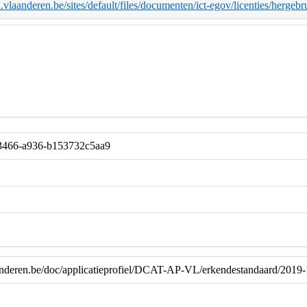
d.vlaanderen.be/sites/default/files/documenten/ict-egov/licenties/herge
-3466-a936-b153732c5aa9
laanderen.be/doc/applicatieprofiel/DCAT-AP-VL/erkendestandaard/2019