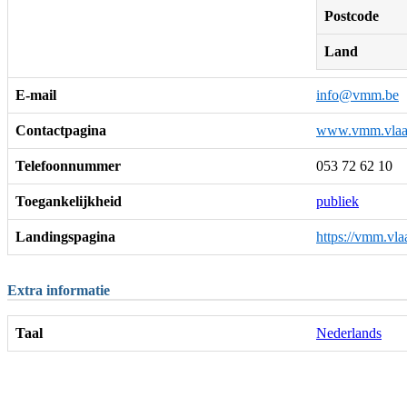
Postcode
Land
E-mail
info@vmm.be
Contactpagina
www.vmm.vlaa
Telefoonnummer
053 72 62 10
Toegankelijkheid
publiek
Landingspagina
https://vmm.vla
Extra informatie
Taal
Nederlands