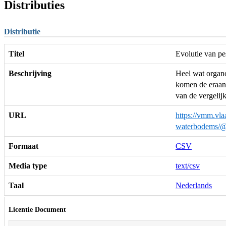
Distributies
Distributie
Titel
Evolutie van pe
Beschrijving
Heel wat organo
komen de eraan 
van de vergelij
URL
https://vmm.vla
waterbodems/
Formaat
CSV
Media type
text/csv
Taal
Nederlands
Licentie Document