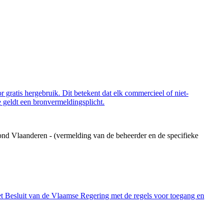
 gratis hergebruik. Dit betekent dat elk commercieel of niet-
 geldt een bronvermeldingsplicht.
ond Vlaanderen - (vermelding van de beheerder en de specifieke
et Besluit van de Vlaamse Regering met de regels voor toegang en