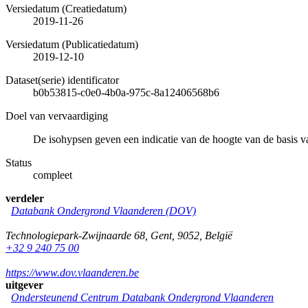
Versiedatum (Creatiedatum)
2019-11-26
Versiedatum (Publicatiedatum)
2019-12-10
Dataset(serie) identificator
b0b53815-c0e0-4b0a-975c-8a12406568b6
Doel van vervaardiging
De isohypsen geven een indicatie van de hoogte van de basis
Status
compleet
verdeler
Databank Ondergrond Vlaanderen (DOV)
Technologiepark-Zwijnaarde 68
,
Gent
,
9052
,
België
+32 9 240 75 00
https://www.dov.vlaanderen.be
uitgever
Ondersteunend Centrum Databank Ondergrond Vlaanderen