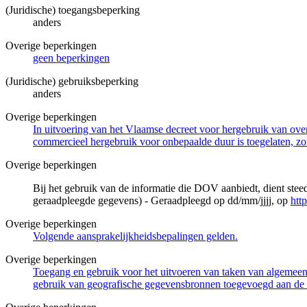
(Juridische) toegangsbeperking
anders
Overige beperkingen
geen beperkingen
(Juridische) gebruiksbeperking
anders
Overige beperkingen
In uitvoering van het Vlaamse decreet voor hergebruik van overh
commercieel hergebruik voor onbepaalde duur is toegelaten, zo
Overige beperkingen
Bij het gebruik van de informatie die DOV aanbiedt, dient ste
geraadpleegde gegevens) - Geraadpleegd op dd/mm/jjjj, op
htt
Overige beperkingen
Volgende aansprakelijkheidsbepalingen gelden.
Overige beperkingen
Toegang en gebruik voor het uitvoeren van taken van algemeen 
gebruik van geografische gegevensbronnen toegevoegd aan de 