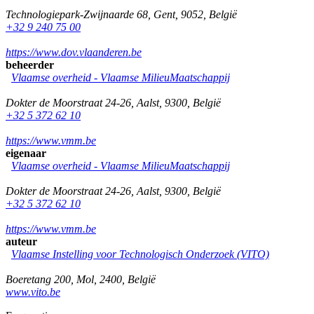
Technologiepark-Zwijnaarde 68
,
Gent
,
9052
,
België
+32 9 240 75 00
https://www.dov.vlaanderen.be
beheerder
Vlaamse overheid - Vlaamse MilieuMaatschappij
Dokter de Moorstraat 24-26
,
Aalst
,
9300
,
België
+32 5 372 62 10
https://www.vmm.be
eigenaar
Vlaamse overheid - Vlaamse MilieuMaatschappij
Dokter de Moorstraat 24-26
,
Aalst
,
9300
,
België
+32 5 372 62 10
https://www.vmm.be
auteur
Vlaamse Instelling voor Technologisch Onderzoek (VITO)
Boeretang 200
,
Mol
,
2400
,
België
www.vito.be