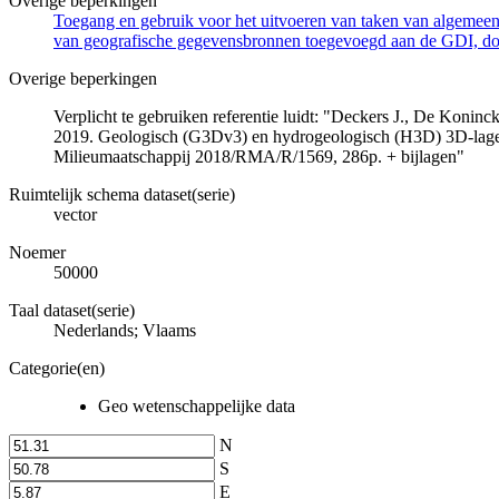
Overige beperkingen
Toegang en gebruik voor het uitvoeren van taken van algemeen 
van geografische gegevensbronnen toegevoegd aan de GDI, door
Overige beperkingen
Verplicht te gebruiken referentie luidt: "Deckers J., De Koni
2019. Geologisch (G3Dv3) en hydrogeologisch (H3D) 3D-lage
Milieumaatschappij 2018/RMA/R/1569, 286p. + bijlagen"
Ruimtelijk schema dataset(serie)
vector
Noemer
50000
Taal dataset(serie)
Nederlands; Vlaams
Categorie(en)
Geo wetenschappelijke data
N
S
E