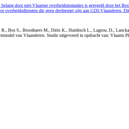
belang door niet-Vlaamse overheidsinstanties is geregeld door het Bes
 overheidsdiensten die geen deelnemer zijn aan GDI-Vlaanderen. Dit 
nck R., Bos S., Broothaers M., Dirix K., Hambsch L., Lagrou, D., Lanck
nmodel van Vlaanderen. Studie uitgevoerd in opdracht van: Vlaams