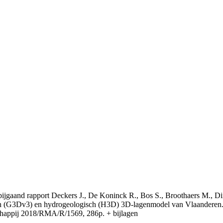
t bijgaand rapport Deckers J., De Koninck R., Bos S., Broothaers M., Di
 (G3Dv3) en hydrogeologisch (H3D) 3D-lagenmodel van Vlaanderen. S
appij 2018/RMA/R/1569, 286p. + bijlagen