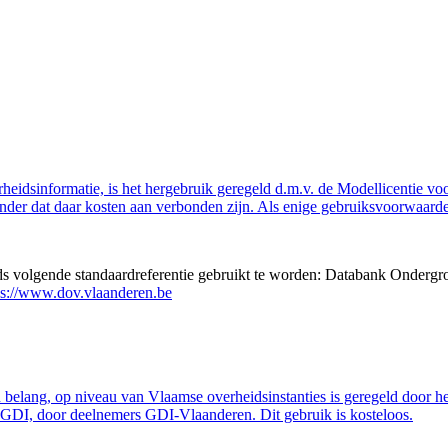
eidsinformatie, is het hergebruik geregeld d.m.v. de Modellicentie voor
nder dat daar kosten aan verbonden zijn. Als enige gebruiksvoorwaarde
eds volgende standaardreferentie gebruikt te worden: Databank Ondergr
ps://www.dov.vlaanderen.be
belang, op niveau van Vlaamse overheidsinstanties is geregeld door h
GDI, door deelnemers GDI-Vlaanderen. Dit gebruik is kosteloos.