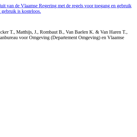
luit van de Vlaamse Regering met de regels voor toegang en gebruik
gebruik is kosteloos.
acker T., Matthijs, J., Rombaut B., Van Baelen K. & Van Haren T.,
 Planbureau voor Omgeving (Departement Omgeving) en Vlaamse