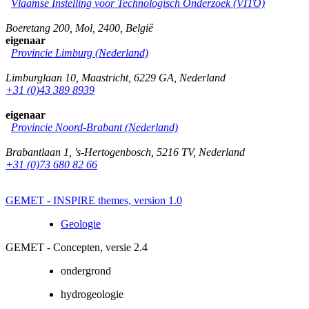
Vlaamse Instelling voor Technologisch Onderzoek (VITO)
Boeretang 200
,
Mol
,
2400
,
België
eigenaar
Provincie Limburg (Nederland)
Limburglaan 10
,
Maastricht
,
6229 GA
,
Nederland
+31 (0)43 389 8939
eigenaar
Provincie Noord-Brabant (Nederland)
Brabantlaan 1
,
's-Hertogenbosch
,
5216 TV
,
Nederland
+31 (0)73 680 82 66
GEMET - INSPIRE themes, version 1.0
Geologie
GEMET - Concepten, versie 2.4
ondergrond
hydrogeologie