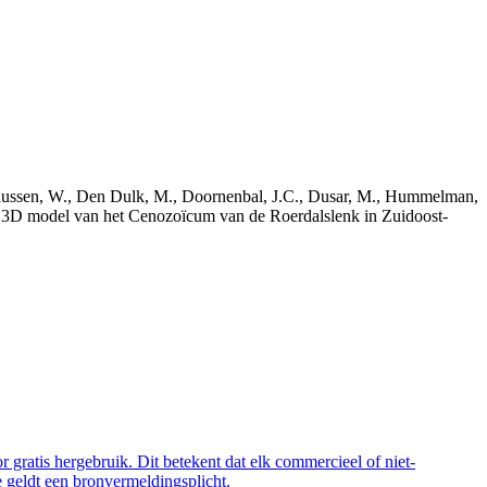
bekaussen, W., Den Dulk, M., Doornenbal, J.C., Dusar, M., Hummelman,
ch 3D model van het Cenozoïcum van de Roerdalslenk in Zuidoost-
 gratis hergebruik. Dit betekent dat elk commercieel of niet-
 geldt een bronvermeldingsplicht.