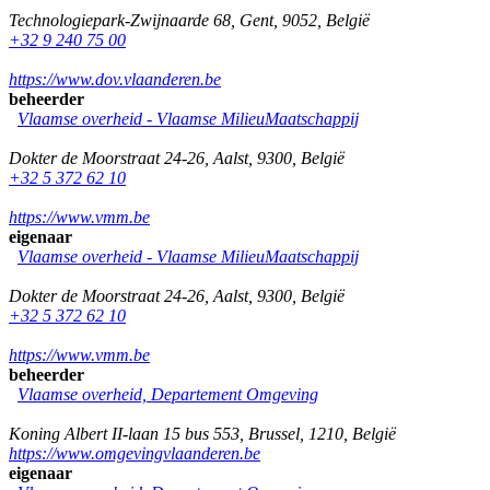
Technologiepark-Zwijnaarde 68
,
Gent
,
9052
,
België
+32 9 240 75 00
https://www.dov.vlaanderen.be
beheerder
Vlaamse overheid - Vlaamse MilieuMaatschappij
Dokter de Moorstraat 24-26
,
Aalst
,
9300
,
België
+32 5 372 62 10
https://www.vmm.be
eigenaar
Vlaamse overheid - Vlaamse MilieuMaatschappij
Dokter de Moorstraat 24-26
,
Aalst
,
9300
,
België
+32 5 372 62 10
https://www.vmm.be
beheerder
Vlaamse overheid, Departement Omgeving
Koning Albert II-laan 15 bus 553
,
Brussel
,
1210
,
België
https://www.omgevingvlaanderen.be
eigenaar