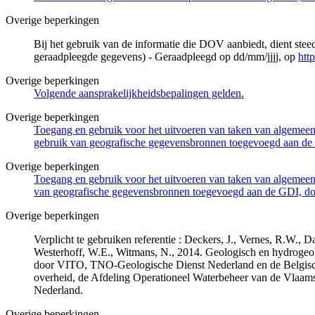
Overige beperkingen
Bij het gebruik van de informatie die DOV aanbiedt, dient ste
geraadpleegde gegevens) - Geraadpleegd op dd/mm/jjjj, op
htt
Overige beperkingen
Volgende aansprakelijkheidsbepalingen gelden.
Overige beperkingen
Toegang en gebruik voor het uitvoeren van taken van algemeen 
gebruik van geografische gegevensbronnen toegevoegd aan de 
Overige beperkingen
Toegang en gebruik voor het uitvoeren van taken van algemeen 
van geografische gegevensbronnen toegevoegd aan de GDI, door
Overige beperkingen
Verplicht te gebruiken referentie : Deckers, J., Vernes, R.W.,
Westerhoff, W.E., Witmans, N., 2014. Geologisch en hydrogeo
door VITO, TNO-Geologische Dienst Nederland en de Belgisc
overheid, de Afdeling Operationeel Waterbeheer van de Vlaa
Nederland.
Overige beperkingen