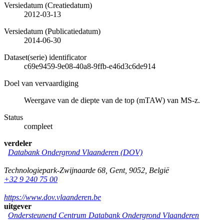
Versiedatum (Creatiedatum)
2012-03-13
Versiedatum (Publicatiedatum)
2014-06-30
Dataset(serie) identificator
c69e9459-9e08-40a8-9ffb-e46d3c6de914
Doel van vervaardiging
Weergave van de diepte van de top (mTAW) van MS-z.
Status
compleet
verdeler
Databank Ondergrond Vlaanderen (DOV)
Technologiepark-Zwijnaarde 68
,
Gent
,
9052
,
België
+32 9 240 75 00
https://www.dov.vlaanderen.be
uitgever
Ondersteunend Centrum Databank Ondergrond Vlaanderen