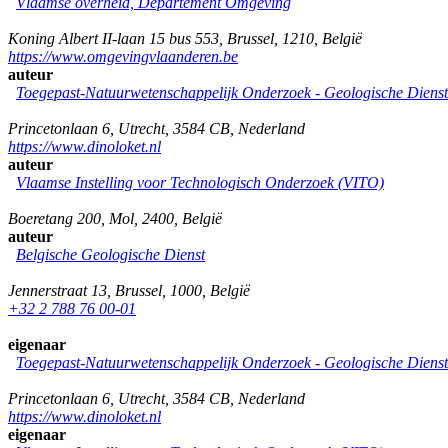
Vlaamse overheid, Departement Omgeving
Koning Albert II-laan 15 bus 553
,
Brussel
,
1210
,
België
https://www.omgevingvlaanderen.be
auteur
Toegepast-Natuurwetenschappelijk Onderzoek - Geologische Diens
Princetonlaan 6
,
Utrecht
,
3584 CB
,
Nederland
https://www.dinoloket.nl
auteur
Vlaamse Instelling voor Technologisch Onderzoek (VITO)
Boeretang 200
,
Mol
,
2400
,
België
auteur
Belgische Geologische Dienst
Jennerstraat 13
,
Brussel
,
1000
,
België
+32 2 788 76 00-01
eigenaar
Toegepast-Natuurwetenschappelijk Onderzoek - Geologische Diens
Princetonlaan 6
,
Utrecht
,
3584 CB
,
Nederland
https://www.dinoloket.nl
eigenaar