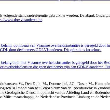
eds volgende standaardreferentie gebruikt te worden: Databank Ondergr
ps://www.dov.vlaanderen.be
belang, op niveau van Vlaamse overheidsinstanties is geregeld door h
GDI, door deelnemers GDI-Vlaanderen. Dit gebruik is kosteloos.
belang door niet-Vlaamse overheidsinstanties is geregeld door het Bes
 overheidsdiensten die geen deelnemer zijn aan GDI-Vlaanderen. Dit 
 Dabekaussen, W., Den Dulk, M., Doornenbal, J.C., Dusar, M., Hummelma
logisch 3D model van het Cenozoïcum van de Roerdalslenk in Zuidoos
he Geologische Dienst in opdracht van de Afdeling Land en Bodemb
mse Milieumaatschappij, de Nederlandse Provincie Limburg en de Ned