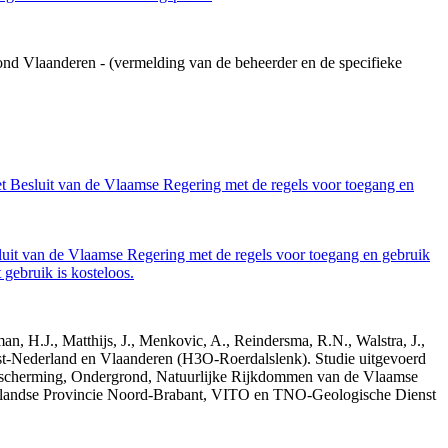
ond Vlaanderen - (vermelding van de beheerder en de specifieke
et Besluit van de Vlaamse Regering met de regels voor toegang en
luit van de Vlaamse Regering met de regels voor toegang en gebruik
gebruik is kosteloos.
n, H.J., Matthijs, J., Menkovic, A., Reindersma, R.N., Walstra, J.,
t-Nederland en Vlaanderen (H3O-Roerdalslenk). Studie uitgevoerd
escherming, Ondergrond, Natuurlijke Rijkdommen van de Vlaamse
erlandse Provincie Noord-Brabant, VITO en TNO-Geologische Dienst