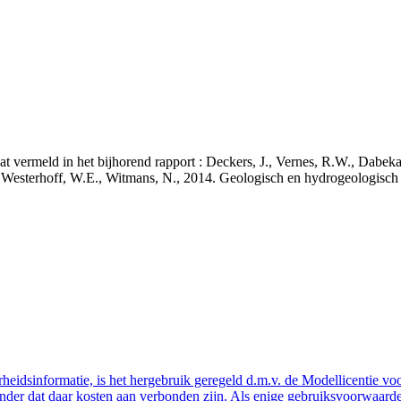
staat vermeld in het bijhorend rapport : Deckers, J., Vernes, R.W., Da
 J., Westerhoff, W.E., Witmans, N., 2014. Geologisch en hydrogeologis
eidsinformatie, is het hergebruik geregeld d.m.v. de Modellicentie voor
nder dat daar kosten aan verbonden zijn. Als enige gebruiksvoorwaarde