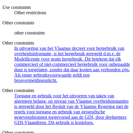
Use constraints
Other restrictions
Other constraints
other constraints
Other constraints
In uitvoering van het Vlaamse decreet voor hergebruik van
overheidsinformatie, is het hergebruik geregeld d.m.v. de
Modellicentie voor gratis hergebruik. Dit betekent dat elk
commercieel of niet-commercieel hergebruik voor onbepaalde
duur is toegelaten, zonder dat daar kosten aan verbonden zijn.
Als enige gebruiksvoorwaarde geldt een
bronvermeldingsplicht.
Other constraints
Toegang en gebruik voor het uitvoeren van taken van
algemeen belang, op niveau van Vlaamse overheidsinstanties
is geregeld door het Besluit van de Vlaamse Regering met de
regels voor toegang en gebruik van geografische
gegevensbronnen toegevoegd aan de GDI, door deelnemers
GDI-Vlaanderen. Dit gebruik is kosteloos.
Other constraints