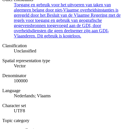
Toegang en gebruik voor het uitvoeren van taken van
algemeen belang door niet-Vlaamse overheidsinstanties is
geregeld door het Besluit van de Vlaamse Regering met de
regels voor toegang en gebruik van geografische
gegevensbronnen toegevoegd aan de GDI, door
overheidsdiensten die geen deelnemer zijn aan GDI-
Vlaanderen. Dit gebruik is kosteloos.
Classification
Unclassified
Spatial representation type
Vector
Denominator
100000
Language
Nederlands; Vlaams
Character set
UTF8
Topic category