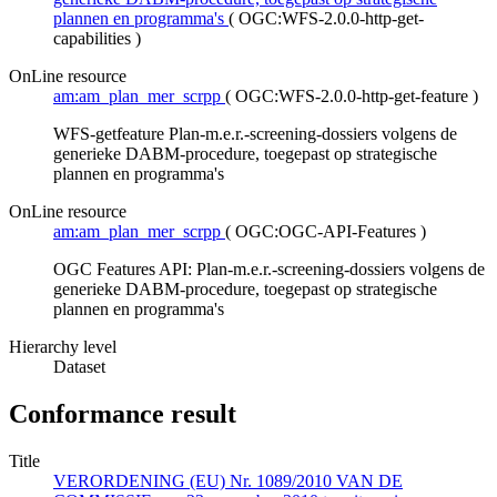
plannen en programma's
(
OGC:WFS-2.0.0-http-get-
capabilities
)
OnLine resource
am:am_plan_mer_scrpp
(
OGC:WFS-2.0.0-http-get-feature
)
WFS-getfeature Plan-m.e.r.-screening-dossiers volgens de
generieke DABM-procedure, toegepast op strategische
plannen en programma's
OnLine resource
am:am_plan_mer_scrpp
(
OGC:OGC-API-Features
)
OGC Features API: Plan-m.e.r.-screening-dossiers volgens de
generieke DABM-procedure, toegepast op strategische
plannen en programma's
Hierarchy level
Dataset
Conformance result
Title
VERORDENING (EU) Nr. 1089/2010 VAN DE