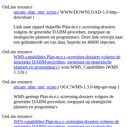
OnLine resource
am:am_plan_mer_scrpp
(
WWW:DOWNLOAD-1.0-http--
download
)
Link naar zipped shapefile Plan-m.e.r.-screening-dossiers
volgens de generieke DABM-procedure, toegepast op
strategische plannen en programma's. Deze link verwijst naar
een gelimiteerde set van data, beperkt tot 40000 objecten.
OnLine resource
WMS-capabilities Plan-m.e.r.-screening-dossiers volgens de
generieke DABM-procedure, toegepast op strategische
plannen en programma's
(
wms:WMS_Capabilities (WMS
1.3.0)
)
OnLine resource
am:am_plan_mer_scrpp
(
OGC:WMS-1.3.0-http-get-map
)
WMS-getmap Plan-m.e.r.-screening-dossiers volgens de
generieke DABM-procedure, toegepast op strategische
plannen en programma's
OnLine resource
WFS-capabilities Plan-m.e.r.-screening-dossiers volgens de
generieke DABM-procedure, toegepast op strategische