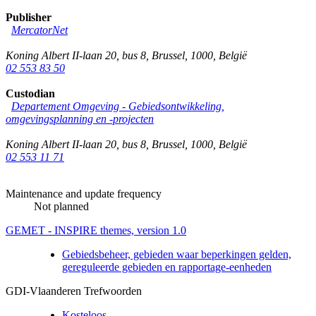
Publisher
MercatorNet
Koning Albert II-laan 20, bus 8
,
Brussel
,
1000
,
België
02 553 83 50
Custodian
Departement Omgeving - Gebiedsontwikkeling,
omgevingsplanning en -projecten
Koning Albert II-laan 20, bus 8
,
Brussel
,
1000
,
België
02 553 11 71
Maintenance and update frequency
Not planned
GEMET - INSPIRE themes, version 1.0
Gebiedsbeheer, gebieden waar beperkingen gelden,
gereguleerde gebieden en rapportage-eenheden
GDI-Vlaanderen Trefwoorden
Kosteloos