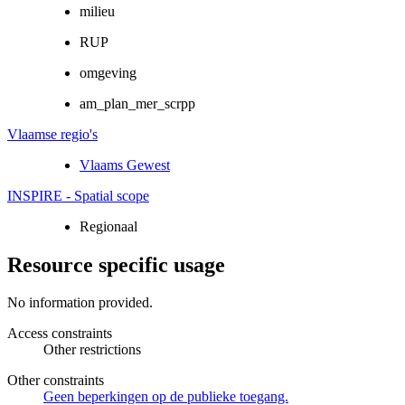
milieu
RUP
omgeving
am_plan_mer_scrpp
Vlaamse regio's
Vlaams Gewest
INSPIRE - Spatial scope
Regionaal
Resource specific usage
No information provided.
Access constraints
Other restrictions
Other constraints
Geen beperkingen op de publieke toegang.