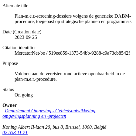
Alternate title
Plan-m.e.r.-screening-dossiers volgens de generieke DABM-
procedure, toegepast op strategische plannen en programma's
Date (Creation date)
2023-09-25
Citation identifier
MercatorNet-be
/
519ee859-1373-54bb-9288-c9a73cb8542f
Purpose
Voldoen aan de vereisten rond actieve openbaarheid in de
plan-m.e.r.-procedure.
Status
On going
Owner
Departement Omgeving - Gebiedsontwikkeling,
omgevingsplanning en -projecten
Koning Albert II-laan 20, bus 8
,
Brussel
,
1000
,
België
02 553 11 71