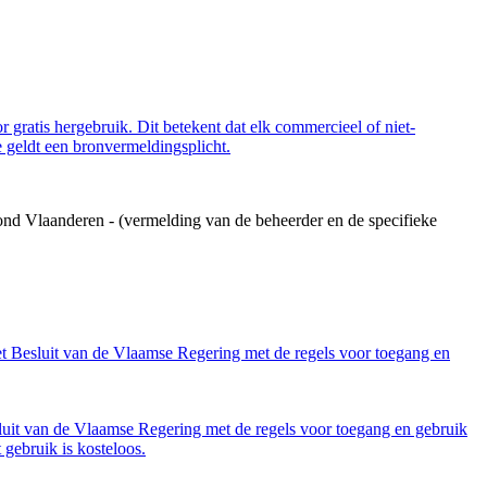
 gratis hergebruik. Dit betekent dat elk commercieel of niet-
 geldt een bronvermeldingsplicht.
ond Vlaanderen - (vermelding van de beheerder en de specifieke
et Besluit van de Vlaamse Regering met de regels voor toegang en
luit van de Vlaamse Regering met de regels voor toegang en gebruik
gebruik is kosteloos.