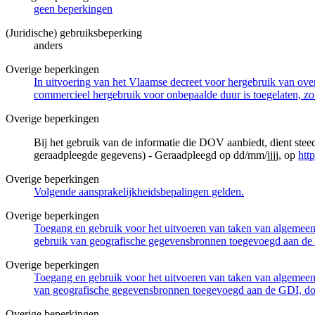
geen beperkingen
(Juridische) gebruiksbeperking
anders
Overige beperkingen
In uitvoering van het Vlaamse decreet voor hergebruik van overh
commercieel hergebruik voor onbepaalde duur is toegelaten, zo
Overige beperkingen
Bij het gebruik van de informatie die DOV aanbiedt, dient ste
geraadpleegde gegevens) - Geraadpleegd op dd/mm/jjjj, op
htt
Overige beperkingen
Volgende aansprakelijkheidsbepalingen gelden.
Overige beperkingen
Toegang en gebruik voor het uitvoeren van taken van algemeen 
gebruik van geografische gegevensbronnen toegevoegd aan de 
Overige beperkingen
Toegang en gebruik voor het uitvoeren van taken van algemeen 
van geografische gegevensbronnen toegevoegd aan de GDI, door
Overige beperkingen