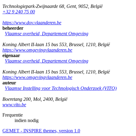
Technologiepark-Zwijnaarde 68
,
Gent
,
9052
,
België
+32 9 240 75 00
https://www.dov.vlaanderen.be
beheerder
Vlaamse overheid, Departement Omgeving
Koning Albert II-laan 15 bus 553
,
Brussel
,
1210
,
België
https://www.omgevingvlaanderen.be
eigenaar
Vlaamse overheid, Departement Omgeving
Koning Albert II-laan 15 bus 553
,
Brussel
,
1210
,
België
https://www.omgevingvlaanderen.be
auteur
Vlaamse Instelling voor Technologisch Onderzoek (VITO)
Boeretang 200
,
Mol
,
2400
,
België
www.vito.be
Frequentie
indien nodig
GEMET - INSPIRE themes, version 1.0