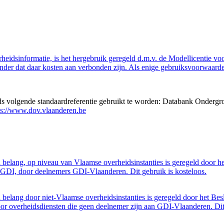
eidsinformatie, is het hergebruik geregeld d.m.v. de Modellicentie voor
nder dat daar kosten aan verbonden zijn. Als enige gebruiksvoorwaarde
eds volgende standaardreferentie gebruikt te worden: Databank Ondergr
ps://www.dov.vlaanderen.be
belang, op niveau van Vlaamse overheidsinstanties is geregeld door h
GDI, door deelnemers GDI-Vlaanderen. Dit gebruik is kosteloos.
belang door niet-Vlaamse overheidsinstanties is geregeld door het Bes
 overheidsdiensten die geen deelnemer zijn aan GDI-Vlaanderen. Dit 