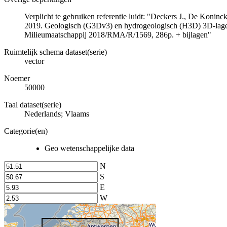
Verplicht te gebruiken referentie luidt: "Deckers J., De Koni
2019. Geologisch (G3Dv3) en hydrogeologisch (H3D) 3D-lage
Milieumaatschappij 2018/RMA/R/1569, 286p. + bijlagen"
Ruimtelijk schema dataset(serie)
vector
Noemer
50000
Taal dataset(serie)
Nederlands; Vlaams
Categorie(en)
Geo wetenschappelijke data
N
S
E
W