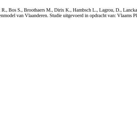
nck R., Bos S., Broothaers M., Dirix K., Hambsch L., Lagrou, D., Lanck
nmodel van Vlaanderen. Studie uitgevoerd in opdracht van: Vlaams