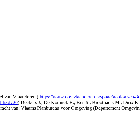
l van Vlaanderen (
https://www.dov.vlaanderen.be/page/geologisch-
el-h3dv20
) Deckers J., De Koninck R., Bos S., Broothaers M., Dirix K.
opdracht van: Vlaams Planbureau voor Omgeving (Departement Omgev