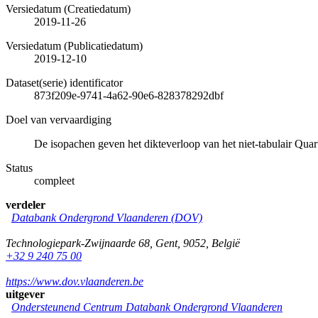
Versiedatum (Creatiedatum)
2019-11-26
Versiedatum (Publicatiedatum)
2019-12-10
Dataset(serie) identificator
873f209e-9741-4a62-90e6-828378292dbf
Doel van vervaardiging
De isopachen geven het dikteverloop van het niet-tabulair Quar
Status
compleet
verdeler
Databank Ondergrond Vlaanderen (DOV)
Technologiepark-Zwijnaarde 68
,
Gent
,
9052
,
België
+32 9 240 75 00
https://www.dov.vlaanderen.be
uitgever
Ondersteunend Centrum Databank Ondergrond Vlaanderen