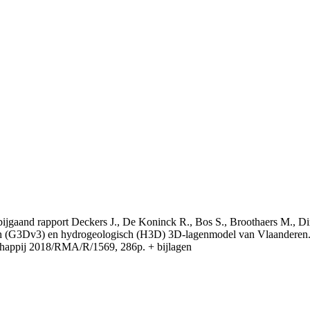
t bijgaand rapport Deckers J., De Koninck R., Bos S., Broothaers M., Di
 (G3Dv3) en hydrogeologisch (H3D) 3D-lagenmodel van Vlaanderen. S
appij 2018/RMA/R/1569, 286p. + bijlagen