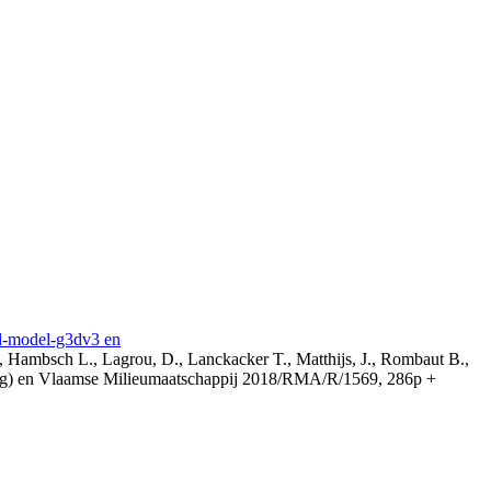
3d-model-g3dv3 en
, Hambsch L., Lagrou, D., Lanckacker T., Matthijs, J., Rombaut B.,
ing) en Vlaamse Milieumaatschappij 2018/RMA/R/1569, 286p +