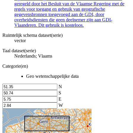
geregeld door het Besluit van de Vlaamse Regering met de
regels voor toegang en gebruik van geografische
gegevensbronnen toegevoegd aan de GDI, door
overheidsdiensten die geen deelnemer zijn aan GDI-
Vlaanderen. Dit gebruik is kosteloos.
Ruimtelijk schema dataset(serie)
vector
Taal dataset(serie)
Nederlands; Vlaams
Categorie(en)
Geo wetenschappelijke data
N
S
E
W