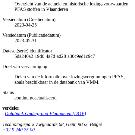
Overzicht van de actuele en historische lozingsvoorwaarden
PFAS stoffen in Vlaanderen
Versiedatum (Creatiedatum)
2023-04-25
Versiedatum (Publicatiedatum)
2023-05-31
Dataset(serie) identificator
5da240a2-19d6-4a7d-ad28-a30c9ed1c9c7
Doel van vervaardiging
Delen van de informatie over lozingsvergunningen PFAS,
zoals beschikbaar in de databank van VMM.
Status
continu geactualiseerd
verdeler
Databank Ondergrond Vlaanderen (DOV)
Technologiepark-Zwijnaarde 68
,
Gent
,
9052
,
België
+32 9 240 75 00