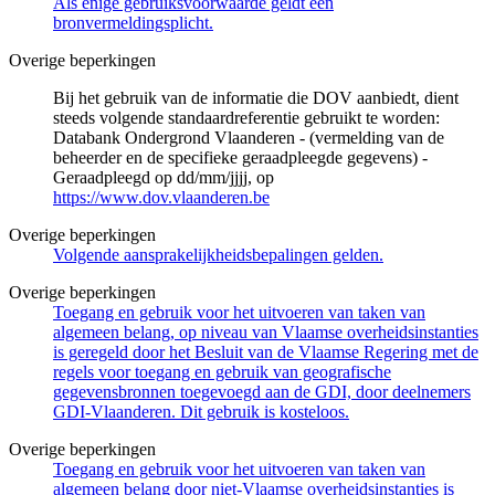
Als enige gebruiksvoorwaarde geldt een
bronvermeldingsplicht.
Overige beperkingen
Bij het gebruik van de informatie die DOV aanbiedt, dient
steeds volgende standaardreferentie gebruikt te worden:
Databank Ondergrond Vlaanderen - (vermelding van de
beheerder en de specifieke geraadpleegde gegevens) -
Geraadpleegd op dd/mm/jjjj, op
https://www.dov.vlaanderen.be
Overige beperkingen
Volgende aansprakelijkheidsbepalingen gelden.
Overige beperkingen
Toegang en gebruik voor het uitvoeren van taken van
algemeen belang, op niveau van Vlaamse overheidsinstanties
is geregeld door het Besluit van de Vlaamse Regering met de
regels voor toegang en gebruik van geografische
gegevensbronnen toegevoegd aan de GDI, door deelnemers
GDI-Vlaanderen. Dit gebruik is kosteloos.
Overige beperkingen
Toegang en gebruik voor het uitvoeren van taken van
algemeen belang door niet-Vlaamse overheidsinstanties is