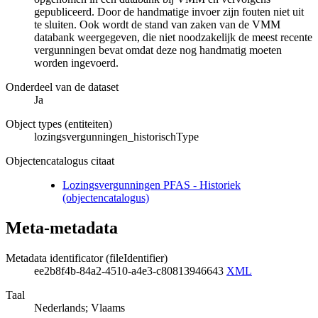
gepubliceerd. Door de handmatige invoer zijn fouten niet uit
te sluiten. Ook wordt de stand van zaken van de VMM
databank weergegeven, die niet noodzakelijk de meest recente
vergunningen bevat omdat deze nog handmatig moeten
worden ingevoerd.
Onderdeel van de dataset
Ja
Object types (entiteiten)
lozingsvergunningen_historischType
Objectencatalogus citaat
Lozingsvergunningen PFAS - Historiek
(objectencatalogus)
Meta-metadata
Metadata identificator (fileIdentifier)
ee2b8f4b-84a2-4510-a4e3-c80813946643
XML
Taal
Nederlands; Vlaams