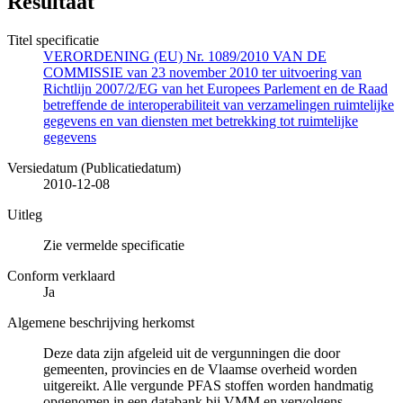
Resultaat
Titel specificatie
VERORDENING (EU) Nr. 1089/2010 VAN DE
COMMISSIE van 23 november 2010 ter uitvoering van
Richtlijn 2007/2/EG van het Europees Parlement en de Raad
betreffende de interoperabiliteit van verzamelingen ruimtelijke
gegevens en van diensten met betrekking tot ruimtelijke
gegevens
Versiedatum (Publicatiedatum)
2010-12-08
Uitleg
Zie vermelde specificatie
Conform verklaard
Ja
Algemene beschrijving herkomst
Deze data zijn afgeleid uit de vergunningen die door
gemeenten, provincies en de Vlaamse overheid worden
uitgereikt. Alle vergunde PFAS stoffen worden handmatig
opgenomen in een databank bij VMM en vervolgens