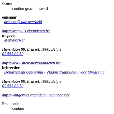
Status
continu geactualiseerd
eigenaar
desbetreffende overheid
https://wegwijs.vlaanderen.be
uitgever
MercatorNet
Havenlaan 88
,
Brussel
,
1000
,
België
02 553 83 50
https://www.mercator.vlaanderen.be/
beheerder
Departement Omgeving - Vlaams Planbureau voor Omgeving
Havenlaan 88
,
Brussel
,
1000
,
België
02 553 83 50
https://omgeving.vlaanderen.be/nl/contact
Frequentie
continu