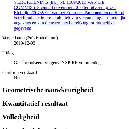
VERORDENING (EU) Nr. 1089/2010 VAN DE
COMMISSIE van 23 november 2010 ter uitvoering van
Richtlijn 2007/2/EG van het Europees Parlement en de Raad
betreffende de interoperabiliteit van verzamelingen ruimtelijke
gegevens en van diensten met betrekking tot ruimtelijke
gegevens
Versiedatum (Publicatiedatum)
2010-12-08
Uitleg
Geharmoniseerd volgens INSPIRE verordening
Conform verklaard
Nee
Geometrische nauwkeurigheid
Kwantitatief resultaat
Volledigheid