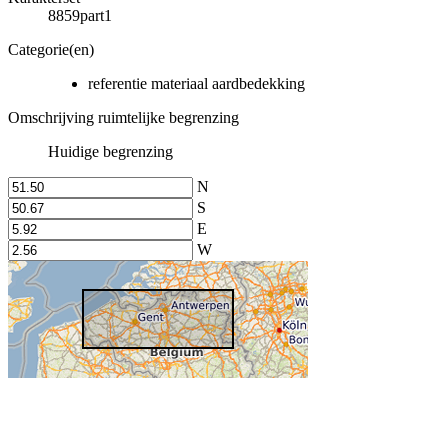
8859part1
Categorie(en)
referentie materiaal aardbedekking
Omschrijving ruimtelijke begrenzing
Huidige begrenzing
N
S
E
W