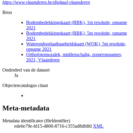
https://www.vlaanderen.be/digitaal-vlaanderen
Bron
Bodembedekkingskaart (BBK), 1m resolutie, opname
2021
Bodembedekkingskaart (BBK), 5m resolutie, opname
2021
Waterondoorlaatbaarheidskaart (WOK), 5m resolutie,
opname 2021
Orthofotomozaïek, middenschalig, zomeropnamen,
2021, Vlaanderen
Onderdeel van de dataset
Ja
Objectencatalogus citaat
Meta-metadata
Metadata identificator (fileIdentifier)
ede6e79e-fd15-4800-8716-c355ad8dfdfd
XML