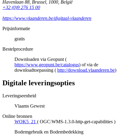
Havenlaan 88
,
Brussel
,
1000
,
België
+32 (0)9 276 15 00
https://www.vlaanderen.be/digitaal-vlaanderen
Prijsinformatie
gratis
Bestelprocedure
Downloaden via Geopunt (
https://www.geopunt.be/catalogus
) of via de
downloadtoepassing (
http://download.vlaanderen.be
)
Digitale leveringsopties
Leveringseenheid
Vlaams Gewest
Online bronnen
WOK5_21
(
OGC:WMS-1.3.0-http-get-capabilities
)
Bodemgebruik en Bodembedekking