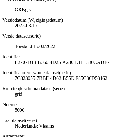
GRBgis
Versiedatum (Wijzigingsdatum)
2022-03-15
Versie dataset(serie)
Toestand 15/03/2022
Identifier
E2707D13-B366-4D25-A286-E1B1330CADF7
Identificator verwante dataset(serie)
7C823055-7BBF-4D62-B55E-F85C30D53162
Ruimtelijk schema dataset(serie)
grid
Noemer
5000
Taal dataset(serie)
Nederlands; Vlaams
Karakterset