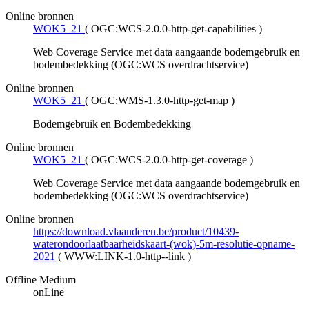
Online bronnen
WOK5_21
(
OGC:WCS-2.0.0-http-get-capabilities
)
Web Coverage Service met data aangaande bodemgebruik en
bodembedekking (OGC:WCS overdrachtservice)
Online bronnen
WOK5_21
(
OGC:WMS-1.3.0-http-get-map
)
Bodemgebruik en Bodembedekking
Online bronnen
WOK5_21
(
OGC:WCS-2.0.0-http-get-coverage
)
Web Coverage Service met data aangaande bodemgebruik en
bodembedekking (OGC:WCS overdrachtservice)
Online bronnen
https://download.vlaanderen.be/product/10439-
waterondoorlaatbaarheidskaart-(wok)-5m-resolutie-opname-
2021
(
WWW:LINK-1.0-http--link
)
Offline Medium
onLine