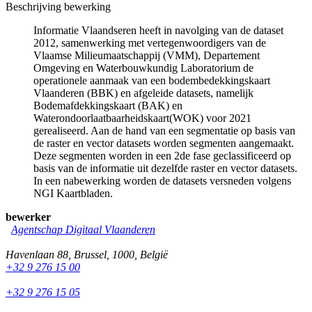
Beschrijving bewerking
Informatie Vlaandseren heeft in navolging van de dataset
2012, samenwerking met vertegenwoordigers van de
Vlaamse Milieumaatschappij (VMM), Departement
Omgeving en Waterbouwkundig Laboratorium de
operationele aanmaak van een bodembedekkingskaart
Vlaanderen (BBK) en afgeleide datasets, namelijk
Bodemafdekkingskaart (BAK) en
Waterondoorlaatbaarheidskaart(WOK) voor 2021
gerealiseerd. Aan de hand van een segmentatie op basis van
de raster en vector datasets worden segmenten aangemaakt.
Deze segmenten worden in een 2de fase geclassificeerd op
basis van de informatie uit dezelfde raster en vector datasets.
In een nabewerking worden de datasets versneden volgens
NGI Kaartbladen.
bewerker
Agentschap Digitaal Vlaanderen
Havenlaan 88
,
Brussel
,
1000
,
België
+32 9 276 15 00
+32 9 276 15 05