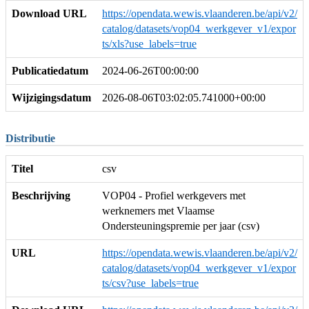
Download URL
https://opendata.wewis.vlaanderen.be/api/v2/
catalog/datasets/vop04_werkgever_v1/expor
ts/xls?use_labels=true
Publicatiedatum
2024-06-26T00:00:00
Wijzigingsdatum
2026-08-06T03:02:05.741000+00:00
Distributie
Titel
csv
Beschrijving
VOP04 - Profiel werkgevers met
werknemers met Vlaamse
Ondersteuningspremie per jaar (csv)
URL
https://opendata.wewis.vlaanderen.be/api/v2/
catalog/datasets/vop04_werkgever_v1/expor
ts/csv?use_labels=true