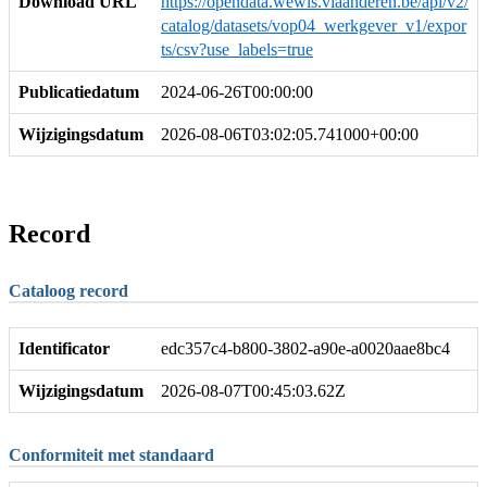
Download URL
https://opendata.wewis.vlaanderen.be/api/v2/
catalog/datasets/vop04_werkgever_v1/expor
ts/csv?use_labels=true
Publicatiedatum
2024-06-26T00:00:00
Wijzigingsdatum
2026-08-06T03:02:05.741000+00:00
Record
Cataloog record
Identificator
edc357c4-b800-3802-a90e-a0020aae8bc4
Wijzigingsdatum
2026-08-07T00:45:03.62Z
Conformiteit met standaard