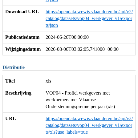
Download URL
https://opendata.wewis.vlaanderen.be/api/v2/
catalog/datasets/vop04_werkgever_v1/expor
ts/json
Publicatiedatum
2024-06-26T00:00:00
Wijzigingsdatum
2026-08-06T03:02:05.741000+00:00
Distributie
Titel
xls
Beschrijving
VOP04 - Profiel werkgevers met
werknemers met Vlaamse
Ondersteuningspremie per jaar (xls)
URL
https://opendata.wewis.vlaanderen.be/api/v2/
catalog/datasets/vop04_werkgever_v1/expor
ts/xls?use_labels=true