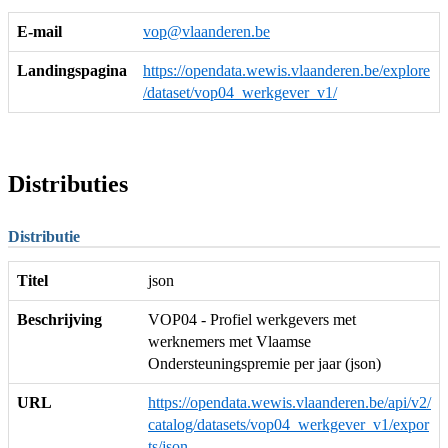
E-mail
vop@vlaanderen.be
Landingspagina
https://opendata.wewis.vlaanderen.be/explore
/dataset/vop04_werkgever_v1/
Distributies
Distributie
Titel
json
Beschrijving
VOP04 - Profiel werkgevers met
werknemers met Vlaamse
Ondersteuningspremie per jaar (json)
URL
https://opendata.wewis.vlaanderen.be/api/v2/
catalog/datasets/vop04_werkgever_v1/expor
ts/json