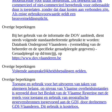
Modellicentie voor gratis hergebruik. Dit betekent dat elk
commercieel of niet-commercieel hergebruik voor onbepaalde
duur is toegelaten, zonder dat daar kosten aan verbonden zijn.
Als enige gebruiksvoorwaarde geldt een
bronvermeldingsplicht.
Overige beperkingen
Bij het gebruik van de informatie die DOV aanbiedt, dient
steeds volgende standaardreferentie gebruikt te worden:
Databank Ondergrond Vlaanderen - (vermelding van de
beheerder en de specifieke geraadpleegde gegevens) -
Geraadpleegd op dd/mm/jjjj, op
https://www.dov.vlaanderen.be
Overige beperkingen
Volgende aansprakelijkheidsbepalingen gelden.
Overige beperkingen
Toegang en gebruik voor het uitvoeren van taken van
algemeen belang, op niveau van Vlaamse overheidsinstanties
is geregeld door het Besluit van de Vlaamse Regering met de
regels voor toegang en gebruik van geografische
gegevensbronnen toegevoegd aan de GDI, door deelnemers
GDI-Vlaanderen. Dit gebruik is kosteloos.