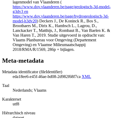
lagenmodel van Vlaanderen (
https://www.dov.vlaanderen.be/page/geologisch-3d-model-
g3dv3 en
https://www.dov.vlaanderen.be/page/hydrogeologisch-3d-
model-h3dv20
) Deckers J., De Koninck R., Bos S.,
Broothaers M., Dirix K., Hambsch L., Lagrou, D.,
Lanckacker T., Matthijs, J., Rombaut B., Van Baelen K. &
Van Haren T., 2019. Studie uitgevoerd in opdracht van:
Vlaams Planbureau voor Omgeving (Departement
Omgeving) en Vlaamse Milieumaatschappij
2018/RMA/R/1569, 286p + bijlagen.
Meta-metadata
Metadata identificator (fileIdentifier)
eda18ee6-e45f-46ae-bd08-2d982f68f7ca
XML
Taal
Nederlands; Vlaams
Karakterset
utf8
Hiërarchisch niveau
dataset