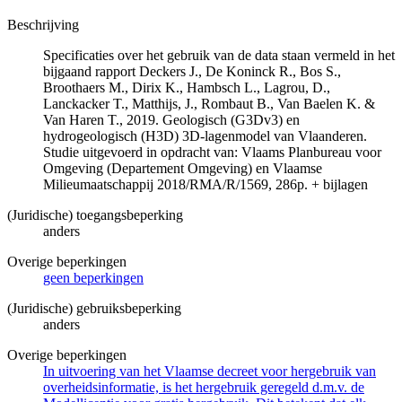
Beschrijving
Specificaties over het gebruik van de data staan vermeld in het
bijgaand rapport Deckers J., De Koninck R., Bos S.,
Broothaers M., Dirix K., Hambsch L., Lagrou, D.,
Lanckacker T., Matthijs, J., Rombaut B., Van Baelen K. &
Van Haren T., 2019. Geologisch (G3Dv3) en
hydrogeologisch (H3D) 3D-lagenmodel van Vlaanderen.
Studie uitgevoerd in opdracht van: Vlaams Planbureau voor
Omgeving (Departement Omgeving) en Vlaamse
Milieumaatschappij 2018/RMA/R/1569, 286p. + bijlagen
(Juridische) toegangsbeperking
anders
Overige beperkingen
geen beperkingen
(Juridische) gebruiksbeperking
anders
Overige beperkingen
In uitvoering van het Vlaamse decreet voor hergebruik van
overheidsinformatie, is het hergebruik geregeld d.m.v. de