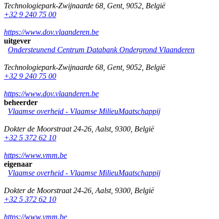
Technologiepark-Zwijnaarde 68
,
Gent
,
9052
,
België
+32 9 240 75 00
https://www.dov.vlaanderen.be
uitgever
Ondersteunend Centrum Databank Ondergrond Vlaanderen
Technologiepark-Zwijnaarde 68
,
Gent
,
9052
,
België
+32 9 240 75 00
https://www.dov.vlaanderen.be
beheerder
Vlaamse overheid - Vlaamse MilieuMaatschappij
Dokter de Moorstraat 24-26
,
Aalst
,
9300
,
België
+32 5 372 62 10
https://www.vmm.be
eigenaar
Vlaamse overheid - Vlaamse MilieuMaatschappij
Dokter de Moorstraat 24-26
,
Aalst
,
9300
,
België
+32 5 372 62 10
https://www.vmm.be