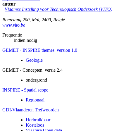
auteur
Vlaamse Instelling voor Technologisch Onderzoek (VITO)
Boeretang 200
,
Mol
,
2400
,
België
www.vito.be
Frequentie
indien nodig
GEMET - INSPIRE themes, version 1.0
Geologie
GEMET - Concepten, versie 2.4
ondergrond
INSPIRE - Spatial scope
Regionaal
GDI-Vlaanderen Trefwoorden
Herbruikbaar
Kosteloos
Vlaamse Open data