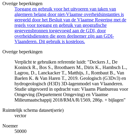
Overige beperkingen
Toegang en gebruik voor het uitvoeren van taken van
algemeen belang door niet-Vlaamse overheidsinstanties is
geregeld door het Besluit van de Vlaamse Regering met de
regels voor toegang en gebruik van geografische
gegevensbronnen toegevoegd aan de GDI, door
overheidsdiensten die geen deelnemer zijn aan GDI-
Vlaanderen. Dit gebruik is kosteloos.
Overige beperkingen
Verplicht te gebruiken referentie luidt: "Deckers J., De
Koninck R., Bos S., Broothaers M., Dirix K., Hambsch L.,
Lagrou, D., Lanckacker T., Matthijs, J., Rombaut B., Van
Baelen K. & Van Haren T., 2019. Geologisch (G3Dv3) en
hydrogeologisch (H3D) 3D-lagenmodel van Vlaanderen.
Studie uitgevoerd in opdracht van: Vlaams Planbureau voor
Omgeving (Departement Omgeving) en Vlaamse
Milieumaatschappij 2018/RMA/R/1569, 286p. + bijlagen"
Ruimtelijk schema dataset(serie)
vector
Noemer
50000