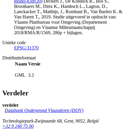
model-h3dv20
) Deckers J., De Koninck R., Bos S.,
Broothaers M., Dirix K., Hambsch L., Lagrou, D.,
Lanckacker T., Matthijs, J., Rombaut B., Van Baelen K. &
Van Haren T., 2019. Studie uitgevoerd in opdracht van:
Vlaams Planbureau voor Omgeving (Departement
Omgeving) en Vlaamse Milieumaatschappij
2018/RMA/R/1569, 286p + bijlagen.
Unieke code
EPSG:31370
Distributieformaat
Naam
Versie
GML
3.2
Verdeler
verdeler
Databank Ondergrond Vlaanderen (DOV)
Technologiepark-Zwijnaarde 68
,
Gent
,
9052
,
België
+32 9 240 75 00