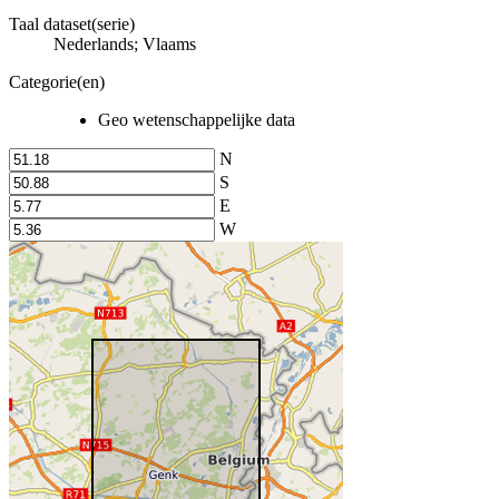
Taal dataset(serie)
Nederlands; Vlaams
Categorie(en)
Geo wetenschappelijke data
N
S
E
W