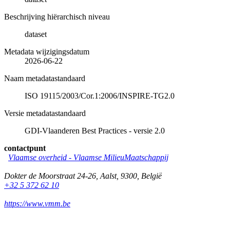
Beschrijving hiërarchisch niveau
dataset
Metadata wijzigingsdatum
2026-06-22
Naam metadatastandaard
ISO 19115/2003/Cor.1:2006/INSPIRE-TG2.0
Versie metadatastandaard
GDI-Vlaanderen Best Practices - versie 2.0
contactpunt
Vlaamse overheid - Vlaamse MilieuMaatschappij
Dokter de Moorstraat 24-26
,
Aalst
,
9300
,
België
+32 5 372 62 10
https://www.vmm.be