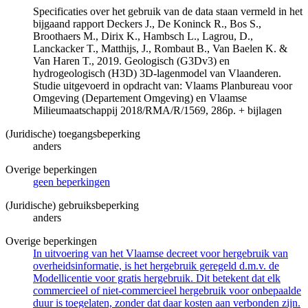
Specificaties over het gebruik van de data staan vermeld in het
bijgaand rapport Deckers J., De Koninck R., Bos S.,
Broothaers M., Dirix K., Hambsch L., Lagrou, D.,
Lanckacker T., Matthijs, J., Rombaut B., Van Baelen K. &
Van Haren T., 2019. Geologisch (G3Dv3) en
hydrogeologisch (H3D) 3D-lagenmodel van Vlaanderen.
Studie uitgevoerd in opdracht van: Vlaams Planbureau voor
Omgeving (Departement Omgeving) en Vlaamse
Milieumaatschappij 2018/RMA/R/1569, 286p. + bijlagen
(Juridische) toegangsbeperking
anders
Overige beperkingen
geen beperkingen
(Juridische) gebruiksbeperking
anders
Overige beperkingen
In uitvoering van het Vlaamse decreet voor hergebruik van
overheidsinformatie, is het hergebruik geregeld d.m.v. de
Modellicentie voor gratis hergebruik. Dit betekent dat elk
commercieel of niet-commercieel hergebruik voor onbepaalde
duur is toegelaten, zonder dat daar kosten aan verbonden zijn.