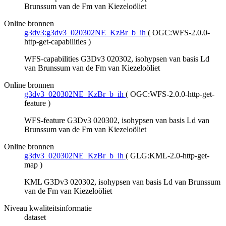
Brunssum van de Fm van Kiezeloöliet
Online bronnen
g3dv3:g3dv3_020302NE_KzBr_b_ih
(
OGC:WFS-2.0.0-
http-get-capabilities
)
WFS-capabilities G3Dv3 020302, isohypsen van basis Ld
van Brunssum van de Fm van Kiezeloöliet
Online bronnen
g3dv3_020302NE_KzBr_b_ih
(
OGC:WFS-2.0.0-http-get-
feature
)
WFS-feature G3Dv3 020302, isohypsen van basis Ld van
Brunssum van de Fm van Kiezeloöliet
Online bronnen
g3dv3_020302NE_KzBr_b_ih
(
GLG:KML-2.0-http-get-
map
)
KML G3Dv3 020302, isohypsen van basis Ld van Brunssum
van de Fm van Kiezeloöliet
Niveau kwaliteitsinformatie
dataset