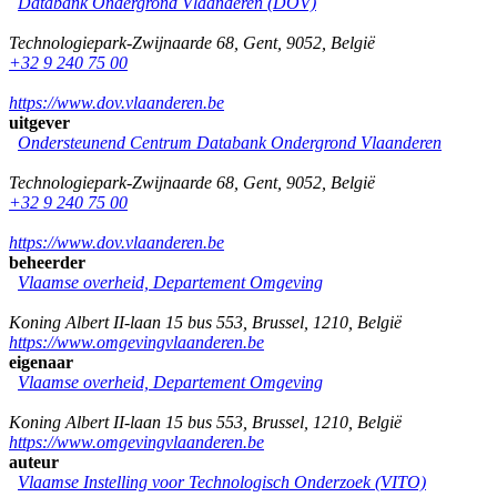
Databank Ondergrond Vlaanderen (DOV)
Technologiepark-Zwijnaarde 68
,
Gent
,
9052
,
België
+32 9 240 75 00
https://www.dov.vlaanderen.be
uitgever
Ondersteunend Centrum Databank Ondergrond Vlaanderen
Technologiepark-Zwijnaarde 68
,
Gent
,
9052
,
België
+32 9 240 75 00
https://www.dov.vlaanderen.be
beheerder
Vlaamse overheid, Departement Omgeving
Koning Albert II-laan 15 bus 553
,
Brussel
,
1210
,
België
https://www.omgevingvlaanderen.be
eigenaar
Vlaamse overheid, Departement Omgeving
Koning Albert II-laan 15 bus 553
,
Brussel
,
1210
,
België
https://www.omgevingvlaanderen.be
auteur
Vlaamse Instelling voor Technologisch Onderzoek (VITO)