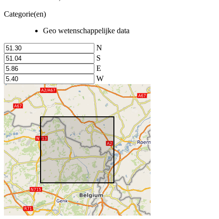
Categorie(en)
Geo wetenschappelijke data
N
S
E
W