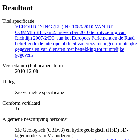
Resultaat
Titel specificatie
VERORDENING (EU) Nr. 1089/2010 VAN DE
COMMISSIE van 23 november 2010 ter uitvoering van
Richtlijn 2007/2/EG van het Europees Parlement en de Raad
betreffende de interoperabiliteit van verzamelingen ruimtelijke
gegevens en van diensten met betrekking tot ruimtelijke
gegevens
Versiedatum (Publicatiedatum)
2010-12-08
Uitleg
Zie vermelde specificatie
Conform verklaard
Ja
Algemene beschrijving herkomst
Zie Geologisch (G3Dv3) en hydrogeologisch (H3D) 3D-
lagenmodel van Vlaanderen (