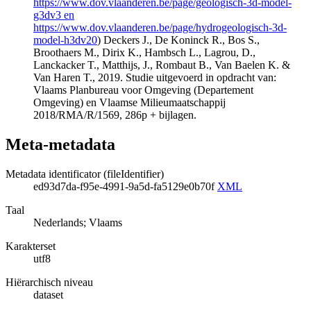
https://www.dov.vlaanderen.be/page/geologisch-3d-model-
g3dv3 en
https://www.dov.vlaanderen.be/page/hydrogeologisch-3d-
model-h3dv20
) Deckers J., De Koninck R., Bos S.,
Broothaers M., Dirix K., Hambsch L., Lagrou, D.,
Lanckacker T., Matthijs, J., Rombaut B., Van Baelen K. &
Van Haren T., 2019. Studie uitgevoerd in opdracht van:
Vlaams Planbureau voor Omgeving (Departement
Omgeving) en Vlaamse Milieumaatschappij
2018/RMA/R/1569, 286p + bijlagen.
Meta-metadata
Metadata identificator (fileIdentifier)
ed93d7da-f95e-4991-9a5d-fa5129e0b70f
XML
Taal
Nederlands; Vlaams
Karakterset
utf8
Hiërarchisch niveau
dataset