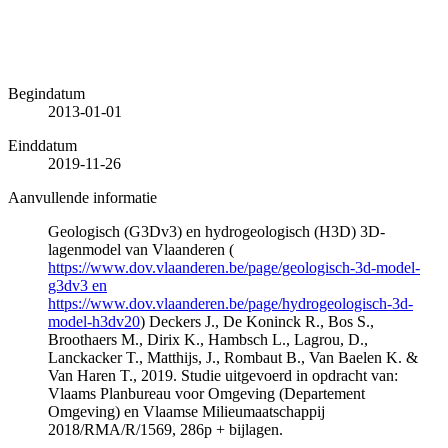
Begindatum
2013-01-01
Einddatum
2019-11-26
Aanvullende informatie
Geologisch (G3Dv3) en hydrogeologisch (H3D) 3D-
lagenmodel van Vlaanderen (
https://www.dov.vlaanderen.be/page/geologisch-3d-model-
g3dv3 en
https://www.dov.vlaanderen.be/page/hydrogeologisch-3d-
model-h3dv20
) Deckers J., De Koninck R., Bos S.,
Broothaers M., Dirix K., Hambsch L., Lagrou, D.,
Lanckacker T., Matthijs, J., Rombaut B., Van Baelen K. &
Van Haren T., 2019. Studie uitgevoerd in opdracht van:
Vlaams Planbureau voor Omgeving (Departement
Omgeving) en Vlaamse Milieumaatschappij
2018/RMA/R/1569, 286p + bijlagen.