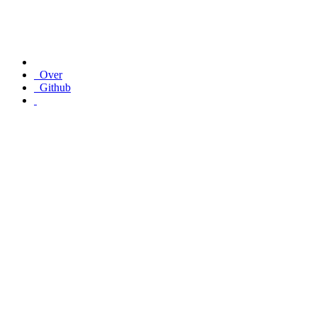
Over
Github