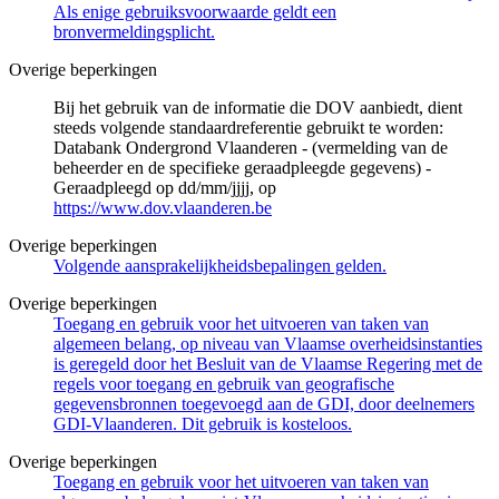
Als enige gebruiksvoorwaarde geldt een
bronvermeldingsplicht.
Overige beperkingen
Bij het gebruik van de informatie die DOV aanbiedt, dient
steeds volgende standaardreferentie gebruikt te worden:
Databank Ondergrond Vlaanderen - (vermelding van de
beheerder en de specifieke geraadpleegde gegevens) -
Geraadpleegd op dd/mm/jjjj, op
https://www.dov.vlaanderen.be
Overige beperkingen
Volgende aansprakelijkheidsbepalingen gelden.
Overige beperkingen
Toegang en gebruik voor het uitvoeren van taken van
algemeen belang, op niveau van Vlaamse overheidsinstanties
is geregeld door het Besluit van de Vlaamse Regering met de
regels voor toegang en gebruik van geografische
gegevensbronnen toegevoegd aan de GDI, door deelnemers
GDI-Vlaanderen. Dit gebruik is kosteloos.
Overige beperkingen
Toegang en gebruik voor het uitvoeren van taken van