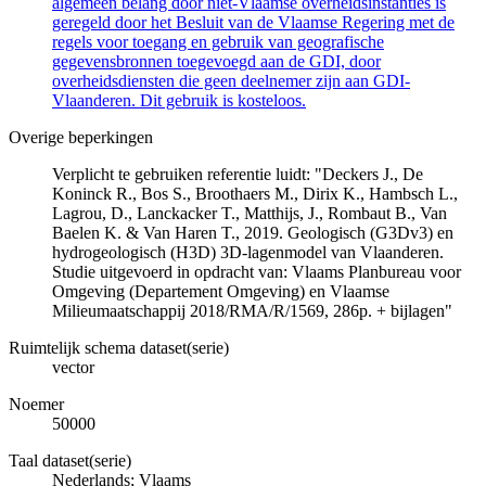
algemeen belang door niet-Vlaamse overheidsinstanties is
geregeld door het Besluit van de Vlaamse Regering met de
regels voor toegang en gebruik van geografische
gegevensbronnen toegevoegd aan de GDI, door
overheidsdiensten die geen deelnemer zijn aan GDI-
Vlaanderen. Dit gebruik is kosteloos.
Overige beperkingen
Verplicht te gebruiken referentie luidt: "Deckers J., De
Koninck R., Bos S., Broothaers M., Dirix K., Hambsch L.,
Lagrou, D., Lanckacker T., Matthijs, J., Rombaut B., Van
Baelen K. & Van Haren T., 2019. Geologisch (G3Dv3) en
hydrogeologisch (H3D) 3D-lagenmodel van Vlaanderen.
Studie uitgevoerd in opdracht van: Vlaams Planbureau voor
Omgeving (Departement Omgeving) en Vlaamse
Milieumaatschappij 2018/RMA/R/1569, 286p. + bijlagen"
Ruimtelijk schema dataset(serie)
vector
Noemer
50000
Taal dataset(serie)
Nederlands; Vlaams