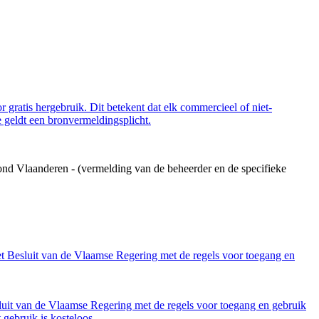
 gratis hergebruik. Dit betekent dat elk commercieel of niet-
 geldt een bronvermeldingsplicht.
ond Vlaanderen - (vermelding van de beheerder en de specifieke
et Besluit van de Vlaamse Regering met de regels voor toegang en
luit van de Vlaamse Regering met de regels voor toegang en gebruik
gebruik is kosteloos.