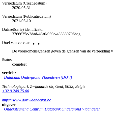
Versiedatum (Creatiedatum)
2020-05-31
Versiedatum (Publicatiedatum)
2021-03-10
Dataset(serie) identificator
3766635e-3dad-48a0-939e-483830796bag
Doel van vervaardiging
De voorkomensgrenzen geven de grenzen van de verbreiding v
Status
compleet
verdeler
Databank Ondergrond Vlaanderen (DOV)
Technologiepark-Zwijnaarde 68
,
Gent
,
9052
,
België
+32 9 240 75 00
https://www.dov.vlaanderen.be
uitgever
Ondersteunend Centrum Databank Ondergrond Vlaanderen