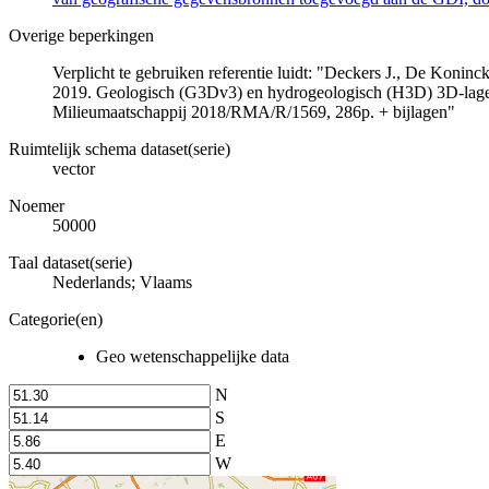
Overige beperkingen
Verplicht te gebruiken referentie luidt: "Deckers J., De Koni
2019. Geologisch (G3Dv3) en hydrogeologisch (H3D) 3D-lage
Milieumaatschappij 2018/RMA/R/1569, 286p. + bijlagen"
Ruimtelijk schema dataset(serie)
vector
Noemer
50000
Taal dataset(serie)
Nederlands; Vlaams
Categorie(en)
Geo wetenschappelijke data
N
S
E
W