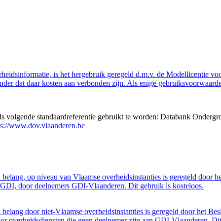
eidsinformatie, is het hergebruik geregeld d.m.v. de Modellicentie voor
nder dat daar kosten aan verbonden zijn. Als enige gebruiksvoorwaarde
eds volgende standaardreferentie gebruikt te worden: Databank Ondergr
ps://www.dov.vlaanderen.be
belang, op niveau van Vlaamse overheidsinstanties is geregeld door h
GDI, door deelnemers GDI-Vlaanderen. Dit gebruik is kosteloos.
belang door niet-Vlaamse overheidsinstanties is geregeld door het Bes
 overheidsdiensten die geen deelnemer zijn aan GDI-Vlaanderen. Dit 