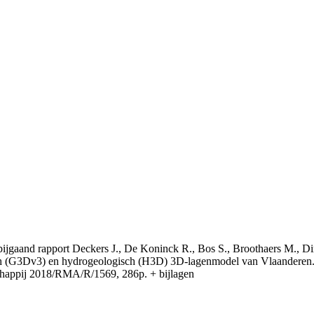
t bijgaand rapport Deckers J., De Koninck R., Bos S., Broothaers M., Di
 (G3Dv3) en hydrogeologisch (H3D) 3D-lagenmodel van Vlaanderen. S
appij 2018/RMA/R/1569, 286p. + bijlagen