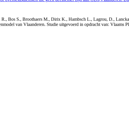
nck R., Bos S., Broothaers M., Dirix K., Hambsch L., Lagrou, D., Lanck
nmodel van Vlaanderen. Studie uitgevoerd in opdracht van: Vlaams