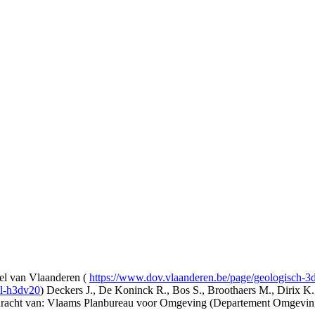
l van Vlaanderen (
https://www.dov.vlaanderen.be/page/geologisch-
el-h3dv20
) Deckers J., De Koninck R., Bos S., Broothaers M., Dirix K.
opdracht van: Vlaams Planbureau voor Omgeving (Departement Omgev