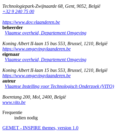
Technologiepark-Zwijnaarde 68
,
Gent
,
9052
,
België
+32 9 240 75 00
https://www.dov.vlaanderen.be
beheerder
Vlaamse overheid, Departement Omgeving
Koning Albert II-laan 15 bus 553
,
Brussel
,
1210
,
België
https://www.omgevingvlaanderen.be
eigenaar
Vlaamse overheid, Departement Omgeving
Koning Albert II-laan 15 bus 553
,
Brussel
,
1210
,
België
https://www.omgevingvlaanderen.be
auteur
Vlaamse Instelling voor Technologisch Onderzoek (VITO)
Boeretang 200
,
Mol
,
2400
,
België
www.vito.be
Frequentie
indien nodig
GEMET - INSPIRE themes, version 1.0