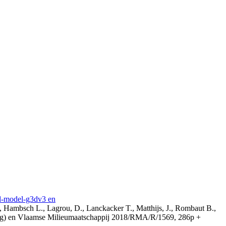
3d-model-g3dv3 en
, Hambsch L., Lagrou, D., Lanckacker T., Matthijs, J., Rombaut B.,
ing) en Vlaamse Milieumaatschappij 2018/RMA/R/1569, 286p +