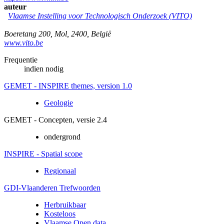
auteur
Vlaamse Instelling voor Technologisch Onderzoek (VITO)
Boeretang 200
,
Mol
,
2400
,
België
www.vito.be
Frequentie
indien nodig
GEMET - INSPIRE themes, version 1.0
Geologie
GEMET - Concepten, versie 2.4
ondergrond
INSPIRE - Spatial scope
Regionaal
GDI-Vlaanderen Trefwoorden
Herbruikbaar
Kosteloos
Vlaamse Open data