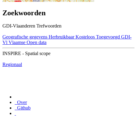
Zoekwoorden
GDI-Vlaanderen Trefwoorden
Geografische gegevens
Herbruikbaar
Kosteloos
Toegevoegd GDI-
Vl
Vlaamse Open data
INSPIRE - Spatial scope
Regionaal
Over
Github