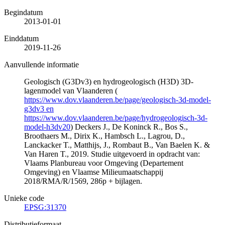
Begindatum
2013-01-01
Einddatum
2019-11-26
Aanvullende informatie
Geologisch (G3Dv3) en hydrogeologisch (H3D) 3D-
lagenmodel van Vlaanderen (
https://www.dov.vlaanderen.be/page/geologisch-3d-model-
g3dv3 en
https://www.dov.vlaanderen.be/page/hydrogeologisch-3d-
model-h3dv20
) Deckers J., De Koninck R., Bos S.,
Broothaers M., Dirix K., Hambsch L., Lagrou, D.,
Lanckacker T., Matthijs, J., Rombaut B., Van Baelen K. &
Van Haren T., 2019. Studie uitgevoerd in opdracht van:
Vlaams Planbureau voor Omgeving (Departement
Omgeving) en Vlaamse Milieumaatschappij
2018/RMA/R/1569, 286p + bijlagen.
Unieke code
EPSG:31370
Distributieformaat