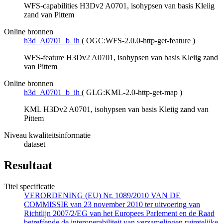
WFS-capabilities H3Dv2 A0701, isohypsen van basis Kleiig
zand van Pittem
Online bronnen
h3d_A0701_b_ih
(
OGC:WFS-2.0.0-http-get-feature
)
WFS-feature H3Dv2 A0701, isohypsen van basis Kleiig zand
van Pittem
Online bronnen
h3d_A0701_b_ih
(
GLG:KML-2.0-http-get-map
)
KML H3Dv2 A0701, isohypsen van basis Kleiig zand van
Pittem
Niveau kwaliteitsinformatie
dataset
Resultaat
Titel specificatie
VERORDENING (EU) Nr. 1089/2010 VAN DE
COMMISSIE van 23 november 2010 ter uitvoering van
Richtlijn 2007/2/EG van het Europees Parlement en de Raad
betreffende de interoperabiliteit van verzamelingen ruimtelijke