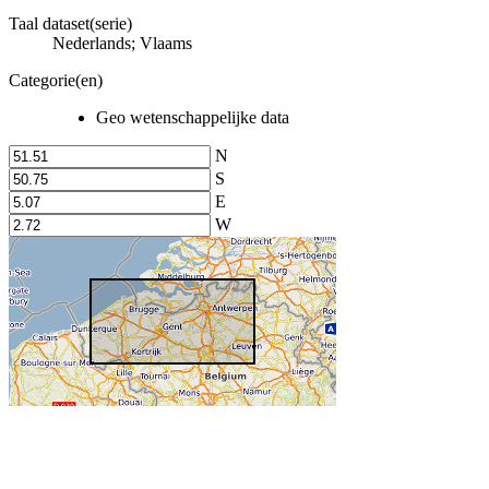
Taal dataset(serie)
Nederlands; Vlaams
Categorie(en)
Geo wetenschappelijke data
N
S
E
W