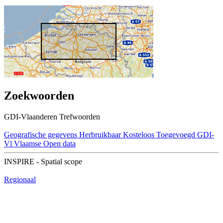
Zoekwoorden
GDI-Vlaanderen Trefwoorden
Geografische gegevens
Herbruikbaar
Kosteloos
Toegevoegd GDI-
Vl
Vlaamse Open data
INSPIRE - Spatial scope
Regionaal