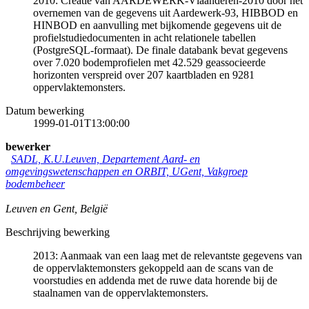
2010: Creatie van AARDEWERK-Vlaanderen-2010 door het
overnemen van de gegevens uit Aardewerk-93, HIBBOD en
HINBOD en aanvulling met bijkomende gegevens uit de
profielstudiedocumenten in acht relationele tabellen
(PostgreSQL-formaat). De finale databank bevat gegevens
over 7.020 bodemprofielen met 42.529 geassocieerde
horizonten verspreid over 207 kaartbladen en 9281
oppervlaktemonsters.
Datum bewerking
1999-01-01T13:00:00
bewerker
SADL, K.U.Leuven, Departement Aard- en
omgevingswetenschappen en ORBIT, UGent, Vakgroep
bodembeheer
Leuven en Gent
,
België
Beschrijving bewerking
2013: Aanmaak van een laag met de relevantste gegevens van
de oppervlaktemonsters gekoppeld aan de scans van de
voorstudies en addenda met de ruwe data horende bij de
staalnamen van de oppervlaktemonsters.