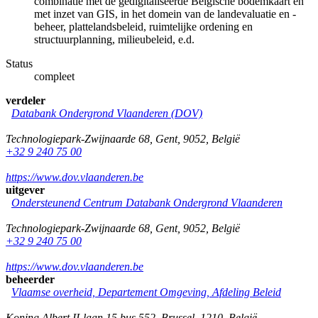
combinatie met de gedigitaliseerde Belgische bodemkaart en
met inzet van GIS, in het domein van de landevaluatie en -
beheer, plattelandsbeleid, ruimtelijke ordening en
structuurplanning, milieubeleid, e.d.
Status
compleet
verdeler
Databank Ondergrond Vlaanderen (DOV)
Technologiepark-Zwijnaarde 68
,
Gent
,
9052
,
België
+32 9 240 75 00
https://www.dov.vlaanderen.be
uitgever
Ondersteunend Centrum Databank Ondergrond Vlaanderen
Technologiepark-Zwijnaarde 68
,
Gent
,
9052
,
België
+32 9 240 75 00
https://www.dov.vlaanderen.be
beheerder
Vlaamse overheid, Departement Omgeving, Afdeling Beleid
Koning Albert II-laan 15 bus 552
,
Brussel
,
1210
,
België