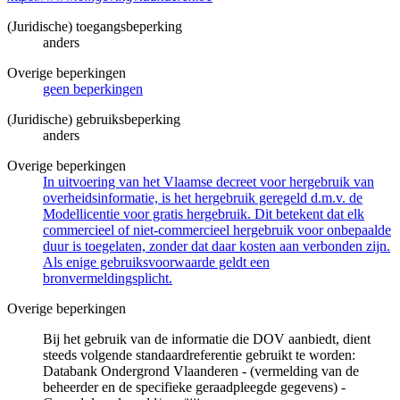
(Juridische) toegangsbeperking
anders
Overige beperkingen
geen beperkingen
(Juridische) gebruiksbeperking
anders
Overige beperkingen
In uitvoering van het Vlaamse decreet voor hergebruik van
overheidsinformatie, is het hergebruik geregeld d.m.v. de
Modellicentie voor gratis hergebruik. Dit betekent dat elk
commercieel of niet-commercieel hergebruik voor onbepaalde
duur is toegelaten, zonder dat daar kosten aan verbonden zijn.
Als enige gebruiksvoorwaarde geldt een
bronvermeldingsplicht.
Overige beperkingen
Bij het gebruik van de informatie die DOV aanbiedt, dient
steeds volgende standaardreferentie gebruikt te worden:
Databank Ondergrond Vlaanderen - (vermelding van de
beheerder en de specifieke geraadpleegde gegevens) -