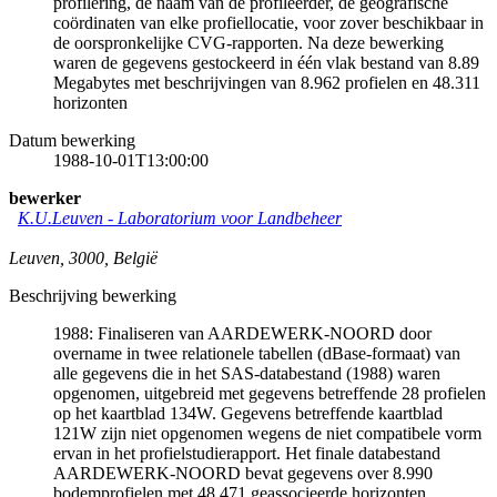
profilering, de naam van de profileerder, de geografische
coördinaten van elke profiellocatie, voor zover beschikbaar in
de oorspronkelijke CVG-rapporten. Na deze bewerking
waren de gegevens gestockeerd in één vlak bestand van 8.89
Megabytes met beschrijvingen van 8.962 profielen en 48.311
horizonten
Datum bewerking
1988-10-01T13:00:00
bewerker
K.U.Leuven - Laboratorium voor Landbeheer
Leuven
,
3000
,
België
Beschrijving bewerking
1988: Finaliseren van AARDEWERK-NOORD door
overname in twee relationele tabellen (dBase-formaat) van
alle gegevens die in het SAS-databestand (1988) waren
opgenomen, uitgebreid met gegevens betreffende 28 profielen
op het kaartblad 134W. Gegevens betreffende kaartblad
121W zijn niet opgenomen wegens de niet compatibele vorm
ervan in het profielstudierapport. Het finale databestand
AARDEWERK-NOORD bevat gegevens over 8.990
bodemprofielen met 48.471 geassocieerde horizonten.