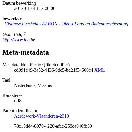
Datum bewerking
2013-01-01T13:00:00
bewerker
Vlaamse overheid - ALBON - Dienst Land en Bodembescherming
Gent
,
België
http://www.lne.be
Meta-metadata
Metadata identificator (fileIdentifier)
ed091c49-3a52-4436-9dc5-bd21f54600c4
XML
Taal
Nederlands; Vlaams
Karakterset
utf8
Parent identificator
Aardewerk-Vlaanderen-2010
78e15dd4-8070-4220-afac-258ea040fb30