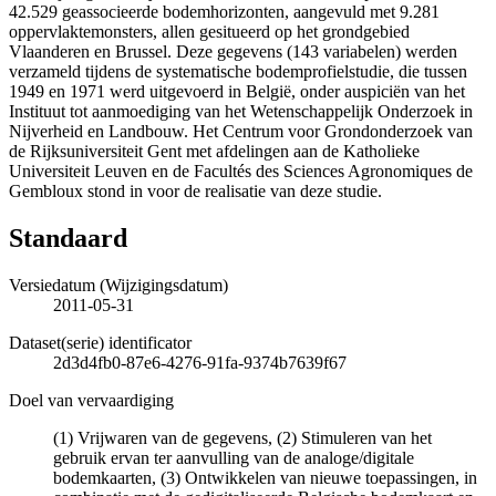
42.529 geassocieerde bodemhorizonten, aangevuld met 9.281
oppervlaktemonsters, allen gesitueerd op het grondgebied
Vlaanderen en Brussel. Deze gegevens (143 variabelen) werden
verzameld tijdens de systematische bodemprofielstudie, die tussen
1949 en 1971 werd uitgevoerd in België, onder auspiciën van het
Instituut tot aanmoediging van het Wetenschappelijk Onderzoek in
Nijverheid en Landbouw. Het Centrum voor Grondonderzoek van
de Rijksuniversiteit Gent met afdelingen aan de Katholieke
Universiteit Leuven en de Facultés des Sciences Agronomiques de
Gembloux stond in voor de realisatie van deze studie.
Standaard
Versiedatum (Wijzigingsdatum)
2011-05-31
Dataset(serie) identificator
2d3d4fb0-87e6-4276-91fa-9374b7639f67
Doel van vervaardiging
(1) Vrijwaren van de gegevens, (2) Stimuleren van het
gebruik ervan ter aanvulling van de analoge/digitale
bodemkaarten, (3) Ontwikkelen van nieuwe toepassingen, in