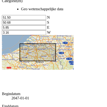
Categorie(en)
Geo wetenschappelijke data
N
S
E
W
Begindatum
2047-01-01
Einddatum