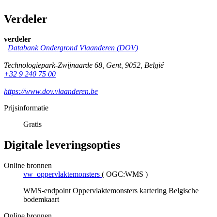
Verdeler
verdeler
Databank Ondergrond Vlaanderen (DOV)
Technologiepark-Zwijnaarde 68
,
Gent
,
9052
,
België
+32 9 240 75 00
https://www.dov.vlaanderen.be
Prijsinformatie
Gratis
Digitale leveringsopties
Online bronnen
vw_oppervlaktemonsters
(
OGC:WMS
)
WMS-endpoint Oppervlaktemonsters kartering Belgische
bodemkaart
Online bronnen