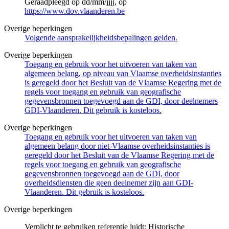
Geraadpleegd op dd/mm/jjjj, op
https://www.dov.vlaanderen.be
Overige beperkingen
Volgende aansprakelijkheidsbepalingen gelden.
Overige beperkingen
Toegang en gebruik voor het uitvoeren van taken van
algemeen belang, op niveau van Vlaamse overheidsinstanties
is geregeld door het Besluit van de Vlaamse Regering met de
regels voor toegang en gebruik van geografische
gegevensbronnen toegevoegd aan de GDI, door deelnemers
GDI-Vlaanderen. Dit gebruik is kosteloos.
Overige beperkingen
Toegang en gebruik voor het uitvoeren van taken van
algemeen belang door niet-Vlaamse overheidsinstanties is
geregeld door het Besluit van de Vlaamse Regering met de
regels voor toegang en gebruik van geografische
gegevensbronnen toegevoegd aan de GDI, door
overheidsdiensten die geen deelnemer zijn aan GDI-
Vlaanderen. Dit gebruik is kosteloos.
Overige beperkingen
Verplicht te gebruiken referentie luidt: Historische