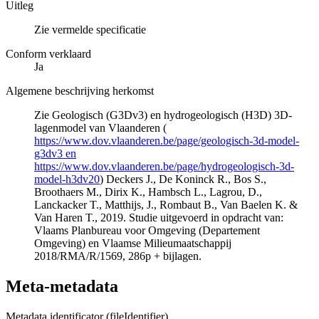
Uitleg
Zie vermelde specificatie
Conform verklaard
Ja
Algemene beschrijving herkomst
Zie Geologisch (G3Dv3) en hydrogeologisch (H3D) 3D-
lagenmodel van Vlaanderen (
https://www.dov.vlaanderen.be/page/geologisch-3d-model-
g3dv3 en
https://www.dov.vlaanderen.be/page/hydrogeologisch-3d-
model-h3dv20
) Deckers J., De Koninck R., Bos S.,
Broothaers M., Dirix K., Hambsch L., Lagrou, D.,
Lanckacker T., Matthijs, J., Rombaut B., Van Baelen K. &
Van Haren T., 2019. Studie uitgevoerd in opdracht van:
Vlaams Planbureau voor Omgeving (Departement
Omgeving) en Vlaamse Milieumaatschappij
2018/RMA/R/1569, 286p + bijlagen.
Meta-metadata
Metadata identificator (fileIdentifier)