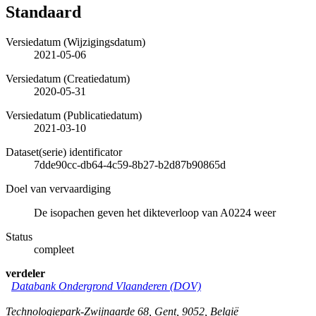
Standaard
Versiedatum (Wijzigingsdatum)
2021-05-06
Versiedatum (Creatiedatum)
2020-05-31
Versiedatum (Publicatiedatum)
2021-03-10
Dataset(serie) identificator
7dde90cc-db64-4c59-8b27-b2d87b90865d
Doel van vervaardiging
De isopachen geven het dikteverloop van A0224 weer
Status
compleet
verdeler
Databank Ondergrond Vlaanderen (DOV)
Technologiepark-Zwijnaarde 68
,
Gent
,
9052
,
België