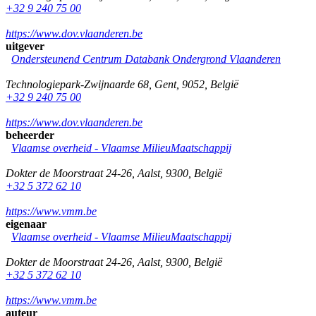
+32 9 240 75 00
https://www.dov.vlaanderen.be
uitgever
Ondersteunend Centrum Databank Ondergrond Vlaanderen
Technologiepark-Zwijnaarde 68
,
Gent
,
9052
,
België
+32 9 240 75 00
https://www.dov.vlaanderen.be
beheerder
Vlaamse overheid - Vlaamse MilieuMaatschappij
Dokter de Moorstraat 24-26
,
Aalst
,
9300
,
België
+32 5 372 62 10
https://www.vmm.be
eigenaar
Vlaamse overheid - Vlaamse MilieuMaatschappij
Dokter de Moorstraat 24-26
,
Aalst
,
9300
,
België
+32 5 372 62 10
https://www.vmm.be
auteur