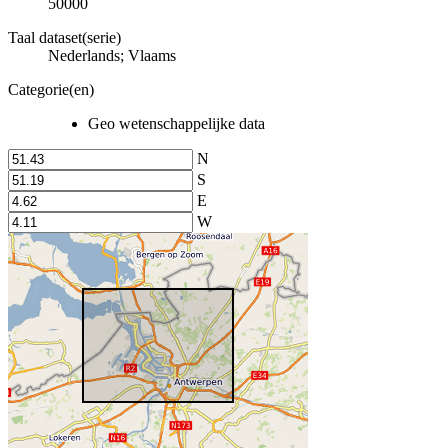
50000
Taal dataset(serie)
Nederlands; Vlaams
Categorie(en)
Geo wetenschappelijke data
N
S
E
W