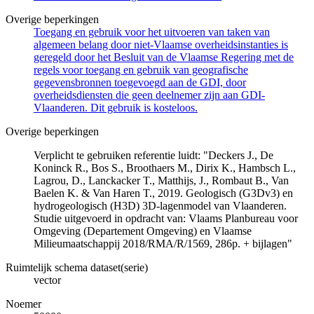
Overige beperkingen
Toegang en gebruik voor het uitvoeren van taken van
algemeen belang door niet-Vlaamse overheidsinstanties is
geregeld door het Besluit van de Vlaamse Regering met de
regels voor toegang en gebruik van geografische
gegevensbronnen toegevoegd aan de GDI, door
overheidsdiensten die geen deelnemer zijn aan GDI-
Vlaanderen. Dit gebruik is kosteloos.
Overige beperkingen
Verplicht te gebruiken referentie luidt: "Deckers J., De
Koninck R., Bos S., Broothaers M., Dirix K., Hambsch L.,
Lagrou, D., Lanckacker T., Matthijs, J., Rombaut B., Van
Baelen K. & Van Haren T., 2019. Geologisch (G3Dv3) en
hydrogeologisch (H3D) 3D-lagenmodel van Vlaanderen.
Studie uitgevoerd in opdracht van: Vlaams Planbureau voor
Omgeving (Departement Omgeving) en Vlaamse
Milieumaatschappij 2018/RMA/R/1569, 286p. + bijlagen"
Ruimtelijk schema dataset(serie)
vector
Noemer