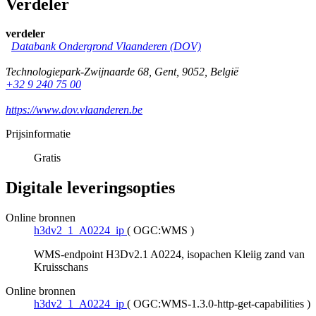
Verdeler
verdeler
Databank Ondergrond Vlaanderen (DOV)
Technologiepark-Zwijnaarde 68
,
Gent
,
9052
,
België
+32 9 240 75 00
https://www.dov.vlaanderen.be
Prijsinformatie
Gratis
Digitale leveringsopties
Online bronnen
h3dv2_1_A0224_ip
(
OGC:WMS
)
WMS-endpoint H3Dv2.1 A0224, isopachen Kleiig zand van
Kruisschans
Online bronnen
h3dv2_1_A0224_ip
(
OGC:WMS-1.3.0-http-get-capabilities
)