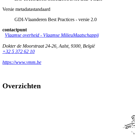
Versie metadatastandaard
GDI-Vlaanderen Best Practices - versie 2.0
contactpunt
Vlaamse overheid - Vlaamse MilieuMaatschappij
Dokter de Moorstraat 24-26
,
Aalst
,
9300
,
België
+32 5 372 62 10
https://www.vmm.be
Overzichten