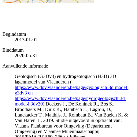
Begindatum
2013-01-01
Einddatum
2020-05-31
Aanvullende informatie
Geologisch (G3Dv3) en hydrogeologisch (H3D) 3D-
lagenmodel van Vlaanderen (
https://www.dov.vlaanderen.be/page/geologisch-3d-model-
g3dv3 en
https://www.dov.vlaanderen.be/page/hydrogeologisch-3d-
model-h3dv20
) Deckers J., De Koninck R., Bos S.,
Broothaers M., Dirix K., Hambsch L., Lagrou, D.,
Lanckacker T., Matthijs, J., Rombaut B., Van Baelen K. &
Van Haren T., 2019. Studie uitgevoerd in opdracht van:
Vlaams Planbureau voor Omgeving (Departement
Omgeving) en Vlaamse Milieumaatschappij
2018/RMA/R/1569, 286p + bijlagen.