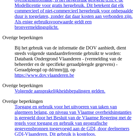
Modellicentie voor gratis hergebruik. Dit betekent dat elk
commercieel of niet-commercieel hergebruik voor onbepaalde
duur is toegelaten, zonder dat daar kosten aan verbonden zijn.
Als enige gebruiksvoorwaarde geldt een
bronvermeldingsplicht.
Overige beperkingen
Bij het gebruik van de informatie die DOV aanbiedt, dient
steeds volgende standaardreferentie gebruikt te worden:
Databank Ondergrond Vlaanderen - (vermelding van de
beheerder en de specifieke geraadpleegde gegevens) -
Geraadpleegd op dd/mm/jjjj, op
https://www.dov.vlaanderen.be
Overige beperkingen
Volgende aansprakelijkheidsbepalingen gelden.
Overige beperkingen
Toegang en gebruik voor het uitvoeren van taken van
algemeen belang, op niveau van Vlaamse overheidsinstanties
is geregeld door het Besluit van de Vlaamse Regering met de
regels voor toegang en gebruik van geografische
gegevensbronnen toegevoegd aan de GDI, door deelnemers
GDI-Vlaanderen. Dit gebruik is kosteloos.