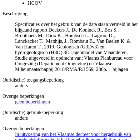
HCOV
Beschrijving
Specificaties over het gebruik van de data staan vermeld in het
bijgaand rapport Deckers J., De Koninck R., Bos S.,
Broothaers M., Dirix K., Hambsch L., Lagrou, D.,
Lanckacker T., Matthijs, J., Rombaut B., Van Baelen K. &
Van Haren T., 2019. Geologisch (G3Dv3) en
hydrogeologisch (H3D) 3D-lagenmodel van Vlaanderen.
Studie uitgevoerd in opdracht van: Vlaams Planbureau voor
Omgeving (Departement Omgeving) en Vlaamse
Milieumaatschappij 2018/RMA/R/1569, 286p. + bijlagen
(Juridische) toegangsbeperking
anders
Overige beperkingen
geen beperkingen
(Juridische) gebruiksbeperking
anders
Overige beperkingen
In uitvoering van het Vlaamse decreet voor hergebruik van
overheidsinformatie, is het hergebruik geregeld d.m.v. de