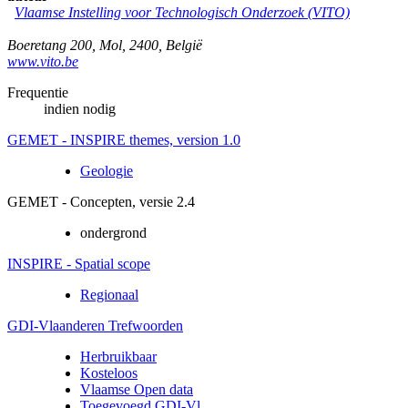
Vlaamse Instelling voor Technologisch Onderzoek (VITO)
Boeretang 200
,
Mol
,
2400
,
België
www.vito.be
Frequentie
indien nodig
GEMET - INSPIRE themes, version 1.0
Geologie
GEMET - Concepten, versie 2.4
ondergrond
INSPIRE - Spatial scope
Regionaal
GDI-Vlaanderen Trefwoorden
Herbruikbaar
Kosteloos
Vlaamse Open data
Toegevoegd GDI-Vl