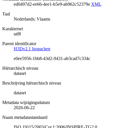
ed0497d2-ee66-4ee1-b5e9-ab962c52379e
XML
Taal
Nederlands; Vlaams
Karakterset
utf8
Parent identificator
H3Dv2.1 Isopachen
e0ee5956-1bb8-43d2-9431-ab3cad7c334c
Hiërarchisch niveau
dataset
Beschrijving hiërarchisch niveau
dataset
Metadata wijzigingsdatum
2026-06-22
Naam metadatastandaard
ISO 19115/2003/Cor.1:2006/INSPIRE-TG2.0