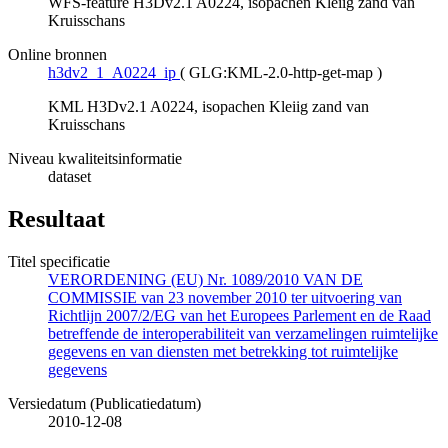
WFS-feature H3Dv2.1 A0224, isopachen Kleiig zand van
Kruisschans
Online bronnen
h3dv2_1_A0224_ip
(
GLG:KML-2.0-http-get-map
)
KML H3Dv2.1 A0224, isopachen Kleiig zand van
Kruisschans
Niveau kwaliteitsinformatie
dataset
Resultaat
Titel specificatie
VERORDENING (EU) Nr. 1089/2010 VAN DE
COMMISSIE van 23 november 2010 ter uitvoering van
Richtlijn 2007/2/EG van het Europees Parlement en de Raad
betreffende de interoperabiliteit van verzamelingen ruimtelijke
gegevens en van diensten met betrekking tot ruimtelijke
gegevens
Versiedatum (Publicatiedatum)
2010-12-08