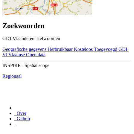
Zoekwoorden
GDI-Vlaanderen Trefwoorden
Geografische gegevens
Herbruikbaar
Kosteloos
Toegevoegd GDI-
Vl
Vlaamse Open data
INSPIRE - Spatial scope
Regionaal
Over
Github