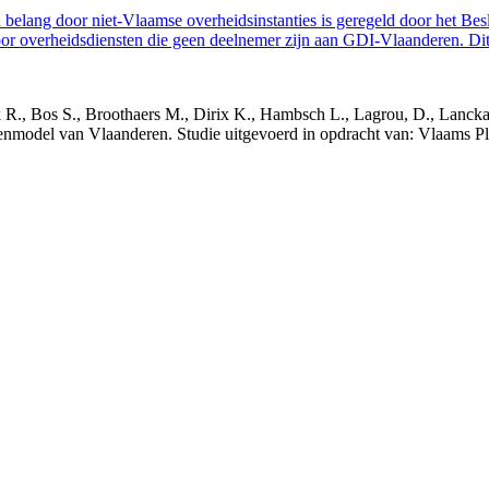
belang door niet-Vlaamse overheidsinstanties is geregeld door het Bes
 overheidsdiensten die geen deelnemer zijn aan GDI-Vlaanderen. Dit 
nck R., Bos S., Broothaers M., Dirix K., Hambsch L., Lagrou, D., Lanck
nmodel van Vlaanderen. Studie uitgevoerd in opdracht van: Vlaams