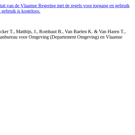
luit van de Vlaamse Regering met de regels voor toegang en gebruik
gebruik is kosteloos.
acker T., Matthijs, J., Rombaut B., Van Baelen K. & Van Haren T.,
 Planbureau voor Omgeving (Departement Omgeving) en Vlaamse