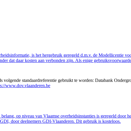
eidsinformatie, is het hergebruik geregeld d.m.v. de Modellicentie voor
nder dat daar kosten aan verbonden zijn. Als enige gebruiksvoorwaarde
eds volgende standaardreferentie gebruikt te worden: Databank Ondergr
ps://www.dov.vlaanderen.be
belang, op niveau van Vlaamse overheidsinstanties is geregeld door h
GDI, door deelnemers GDI-Vlaanderen. Dit gebruik is kosteloos.