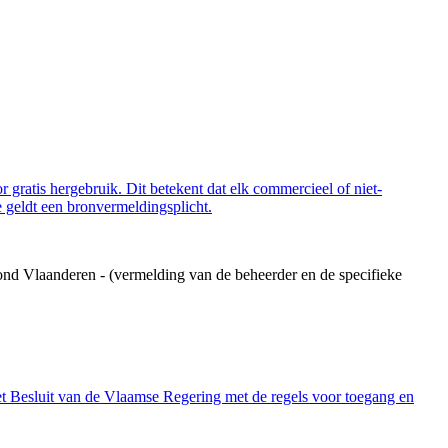
 gratis hergebruik. Dit betekent dat elk commercieel of niet-
 geldt een bronvermeldingsplicht.
ond Vlaanderen - (vermelding van de beheerder en de specifieke
et Besluit van de Vlaamse Regering met de regels voor toegang en