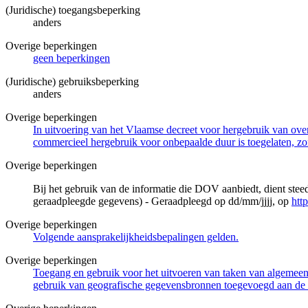
(Juridische) toegangsbeperking
anders
Overige beperkingen
geen beperkingen
(Juridische) gebruiksbeperking
anders
Overige beperkingen
In uitvoering van het Vlaamse decreet voor hergebruik van overh
commercieel hergebruik voor onbepaalde duur is toegelaten, zo
Overige beperkingen
Bij het gebruik van de informatie die DOV aanbiedt, dient ste
geraadpleegde gegevens) - Geraadpleegd op dd/mm/jjjj, op
htt
Overige beperkingen
Volgende aansprakelijkheidsbepalingen gelden.
Overige beperkingen
Toegang en gebruik voor het uitvoeren van taken van algemeen 
gebruik van geografische gegevensbronnen toegevoegd aan de 