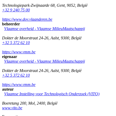
Technologiepark-Zwijnaarde 68
,
Gent
,
9052
,
België
+32 9 240 75 00
https://www.dov.vlaanderen.be
beheerder
Vlaamse overheid - Vlaamse MilieuMaatschappij
Dokter de Moorstraat 24-26
,
Aalst
,
9300
,
België
+32 5 372 62 10
https://www.vmm.be
eigenaar
Vlaamse overheid - Vlaamse MilieuMaatschappij
Dokter de Moorstraat 24-26
,
Aalst
,
9300
,
België
+32 5 372 62 10
https://www.vmm.be
auteur
Vlaamse Instelling voor Technologisch Onderzoek (VITO)
Boeretang 200
,
Mol
,
2400
,
België
www.vito.be