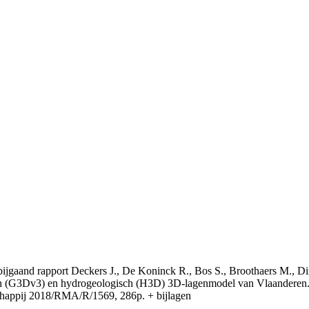
t bijgaand rapport Deckers J., De Koninck R., Bos S., Broothaers M., Di
 (G3Dv3) en hydrogeologisch (H3D) 3D-lagenmodel van Vlaanderen. S
appij 2018/RMA/R/1569, 286p. + bijlagen