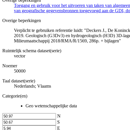
Overige beperkingen
Toegang en gebruik voor het uitvoeren van taken van algemeen 
van geografische gegevensbronnen toegevoegd aan de GDI, door
Overige beperkingen
Verplicht te gebruiken referentie luidt: "Deckers J., De Koni
2019. Geologisch (G3Dv3) en hydrogeologisch (H3D) 3D-lage
Milieumaatschappij 2018/RMA/R/1569, 286p. + bijlagen"
Ruimtelijk schema dataset(serie)
vector
Noemer
50000
Taal dataset(serie)
Nederlands; Vlaams
Categorie(en)
Geo wetenschappelijke data
N
S
E