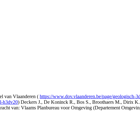
l van Vlaanderen (
https://www.dov.vlaanderen.be/page/geologisch-
el-h3dv20
) Deckers J., De Koninck R., Bos S., Broothaers M., Dirix K.
opdracht van: Vlaams Planbureau voor Omgeving (Departement Omgev