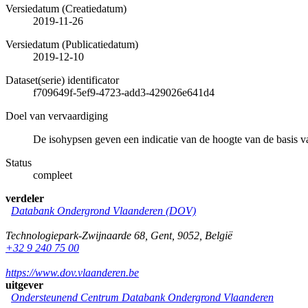
Versiedatum (Creatiedatum)
2019-11-26
Versiedatum (Publicatiedatum)
2019-12-10
Dataset(serie) identificator
f709649f-5ef9-4723-add3-429026e641d4
Doel van vervaardiging
De isohypsen geven een indicatie van de hoogte van de basis
Status
compleet
verdeler
Databank Ondergrond Vlaanderen (DOV)
Technologiepark-Zwijnaarde 68
,
Gent
,
9052
,
België
+32 9 240 75 00
https://www.dov.vlaanderen.be
uitgever
Ondersteunend Centrum Databank Ondergrond Vlaanderen