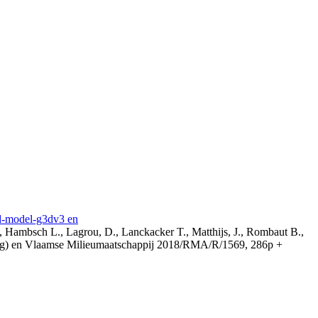
3d-model-g3dv3 en
, Hambsch L., Lagrou, D., Lanckacker T., Matthijs, J., Rombaut B.,
ing) en Vlaamse Milieumaatschappij 2018/RMA/R/1569, 286p +