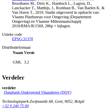
Broothaers M., Dirix K., Hambsch L., Lagrou, D.,
Lanckacker T., Matthijs, J., Rombaut B., Van Baelen K. &
Van Haren T., 2019. Studie uitgevoerd in opdracht van:
Vlaams Planbureau voor Omgeving (Departement
Omgeving) en Vlaamse Milieumaatschappij
2018/RMA/R/1569, 286p + bijlagen.
Unieke code
EPSG:31370
Distributieformaat
Naam
Versie
GML
3.2
Verdeler
verdeler
Databank Ondergrond Vlaanderen (DOV)
Technologiepark-Zwijnaarde 68
,
Gent
,
9052
,
België
+32 9 240 75 00