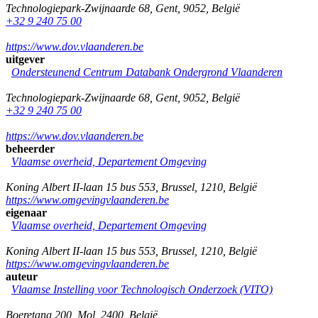
Technologiepark-Zwijnaarde 68
,
Gent
,
9052
,
België
+32 9 240 75 00
https://www.dov.vlaanderen.be
uitgever
Ondersteunend Centrum Databank Ondergrond Vlaanderen
Technologiepark-Zwijnaarde 68
,
Gent
,
9052
,
België
+32 9 240 75 00
https://www.dov.vlaanderen.be
beheerder
Vlaamse overheid, Departement Omgeving
Koning Albert II-laan 15 bus 553
,
Brussel
,
1210
,
België
https://www.omgevingvlaanderen.be
eigenaar
Vlaamse overheid, Departement Omgeving
Koning Albert II-laan 15 bus 553
,
Brussel
,
1210
,
België
https://www.omgevingvlaanderen.be
auteur
Vlaamse Instelling voor Technologisch Onderzoek (VITO)
Boeretang 200
,
Mol
,
2400
,
België