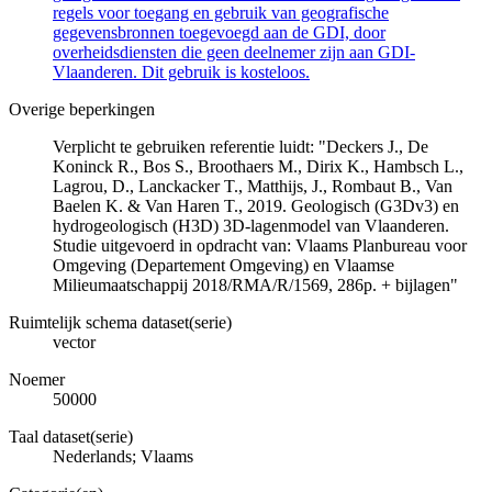
regels voor toegang en gebruik van geografische
gegevensbronnen toegevoegd aan de GDI, door
overheidsdiensten die geen deelnemer zijn aan GDI-
Vlaanderen. Dit gebruik is kosteloos.
Overige beperkingen
Verplicht te gebruiken referentie luidt: "Deckers J., De
Koninck R., Bos S., Broothaers M., Dirix K., Hambsch L.,
Lagrou, D., Lanckacker T., Matthijs, J., Rombaut B., Van
Baelen K. & Van Haren T., 2019. Geologisch (G3Dv3) en
hydrogeologisch (H3D) 3D-lagenmodel van Vlaanderen.
Studie uitgevoerd in opdracht van: Vlaams Planbureau voor
Omgeving (Departement Omgeving) en Vlaamse
Milieumaatschappij 2018/RMA/R/1569, 286p. + bijlagen"
Ruimtelijk schema dataset(serie)
vector
Noemer
50000
Taal dataset(serie)
Nederlands; Vlaams