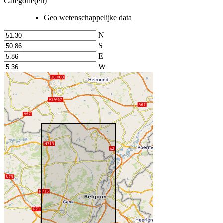
Categorie(en)
Geo wetenschappelijke data
N
S
E
W