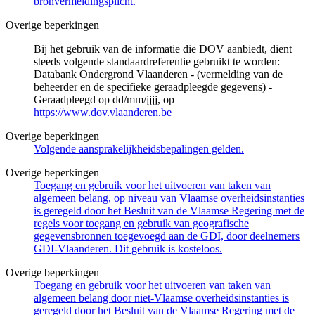
bronvermeldingsplicht.
Overige beperkingen
Bij het gebruik van de informatie die DOV aanbiedt, dient
steeds volgende standaardreferentie gebruikt te worden:
Databank Ondergrond Vlaanderen - (vermelding van de
beheerder en de specifieke geraadpleegde gegevens) -
Geraadpleegd op dd/mm/jjjj, op
https://www.dov.vlaanderen.be
Overige beperkingen
Volgende aansprakelijkheidsbepalingen gelden.
Overige beperkingen
Toegang en gebruik voor het uitvoeren van taken van
algemeen belang, op niveau van Vlaamse overheidsinstanties
is geregeld door het Besluit van de Vlaamse Regering met de
regels voor toegang en gebruik van geografische
gegevensbronnen toegevoegd aan de GDI, door deelnemers
GDI-Vlaanderen. Dit gebruik is kosteloos.
Overige beperkingen
Toegang en gebruik voor het uitvoeren van taken van
algemeen belang door niet-Vlaamse overheidsinstanties is
geregeld door het Besluit van de Vlaamse Regering met de