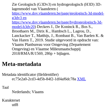
Zie Geologisch (G3Dv3) en hydrogeologisch (H3D) 3D-
lagenmodel van Vlaanderen (
https://www.dov.vlaanderen.be/page/geologisch-3d-model-
g3dv3 en
https://www.dov.vlaanderen.be/page/hydrogeologisch-3d-
model-h3dv20
) Deckers J., De Koninck R., Bos S.,
Broothaers M., Dirix K., Hambsch L., Lagrou, D.,
Lanckacker T., Matthijs, J., Rombaut B., Van Baelen K. &
Van Haren T., 2019. Studie uitgevoerd in opdracht van:
Vlaams Planbureau voor Omgeving (Departement
Omgeving) en Vlaamse Milieumaatschappij
2018/RMA/R/1569, 286p + bijlagen.
Meta-metadata
Metadata identificator (fileIdentifier)
ec75e2a0-2cd3-4d5b-84f2-1df4af6dc78a
XML
Taal
Nederlands; Vlaams
Karakterset
utf8