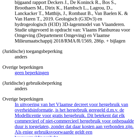
bijgaand rapport Deckers J., De Koninck R., Bos S.,
Broothaers M., Dirix K., Hambsch L., Lagrou, D.,
Lanckacker T., Matthijs, J., Rombaut B., Van Baelen K. &
Van Haren T., 2019. Geologisch (G3Dv3) en
hydrogeologisch (H3D) 3D-lagenmodel van Vlaanderen.
Studie uitgevoerd in opdracht van: Vlaams Planbureau voor
Omgeving (Departement Omgeving) en Vlaamse
Milieumaatschappij 2018/RMA/R/1569, 286p. + bijlagen
(Juridische) toegangsbeperking
anders
Overige beperkingen
geen beperkingen
(Juridische) gebruiksbeperking
anders
Overige beperkingen
In uitvoering van het Vlaamse decreet voor hergebruik van
overheidsinformatie, is het hergebruik geregeld d.m.v. de
Modellicentie voor gratis hergebruik. Dit betekent dat elk
commercieel of niet-commercieel hergebruik voor onbepaalde
duur is toegelaten, zonder dat daar kosten aan verbonden zijn.
Als enige gebruiksvoorwaarde geldt een