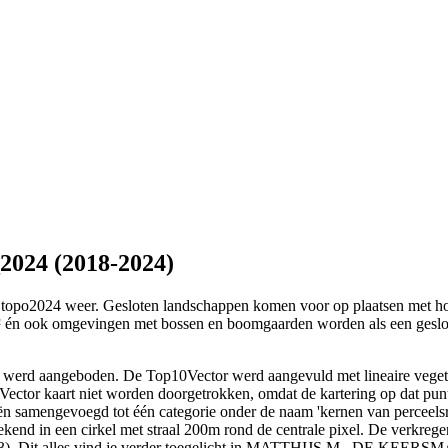
2024 (2018-2024)
le topo2024 weer. Gesloten landschappen komen voor op plaatsen met h
² én ook omgevingen met bossen en boomgaarden worden als een geslo
GI werd aangeboden. De Top10Vector werd aangevuld met lineaire vege
ctor kaart niet worden doorgetrokken, omdat de kartering op dat punt
ieën samengevoegd tot één categorie onder de naam 'kernen van perceel
rekend in een cirkel met straal 200m rond de centrale pixel. De verkre
2023). Dit alles vind je verder toegelicht in MATTHIJS M., DE KEER