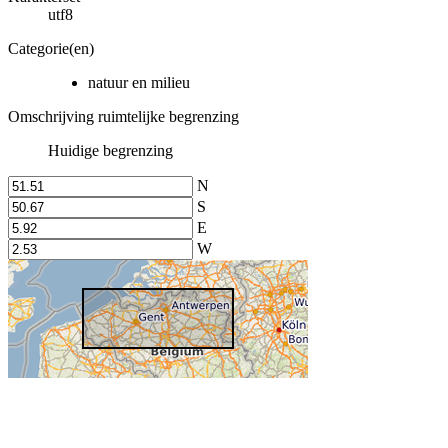
utf8
Categorie(en)
natuur en milieu
Omschrijving ruimtelijke begrenzing
Huidige begrenzing
N
S
E
W