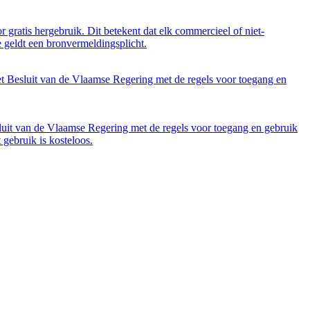
 gratis hergebruik. Dit betekent dat elk commercieel of niet-
 geldt een bronvermeldingsplicht.
et Besluit van de Vlaamse Regering met de regels voor toegang en
luit van de Vlaamse Regering met de regels voor toegang en gebruik
gebruik is kosteloos.