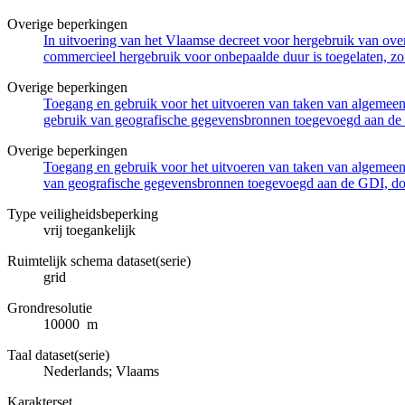
Overige beperkingen
In uitvoering van het Vlaamse decreet voor hergebruik van overh
commercieel hergebruik voor onbepaalde duur is toegelaten, zo
Overige beperkingen
Toegang en gebruik voor het uitvoeren van taken van algemeen 
gebruik van geografische gegevensbronnen toegevoegd aan de 
Overige beperkingen
Toegang en gebruik voor het uitvoeren van taken van algemeen 
van geografische gegevensbronnen toegevoegd aan de GDI, door
Type veiligheidsbeperking
vrij toegankelijk
Ruimtelijk schema dataset(serie)
grid
Grondresolutie
10000 m
Taal dataset(serie)
Nederlands; Vlaams
Karakterset