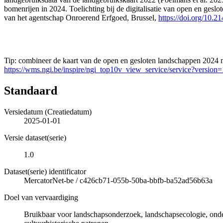
bomenrijen in 2024. Toelichting bij de digitalisatie van open en gesl
van het agentschap Onroerend Erfgoed, Brussel,
https://doi.org/10.
Tip: combineer de kaart van de open en gesloten landschappen 2024 m
https://wms.ngi.be/inspire/ngi_top10v_view_service/service?version
Standaard
Versiedatum (Creatiedatum)
2025-01-01
Versie dataset(serie)
1.0
Dataset(serie) identificator
MercatorNet-be
/
c426cb71-055b-50ba-bbfb-ba52ad56b63a
Doel van vervaardiging
Bruikbaar voor landschapsonderzoek, landschapsecologie, onder