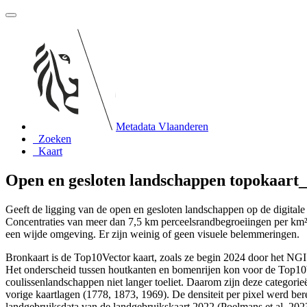
Metadata Vlaanderen
Zoeken
Kaart
Open en gesloten landschappen topokaart_
Geeft de ligging van de open en gesloten landschappen op de digita
Concentraties van meer dan 7,5 km perceelsrandbegroeiingen per km
een wijde omgeving. Er zijn weinig of geen visuele belemmeringen.
Bronkaart is de Top10Vector kaart, zoals ze begin 2024 door het N
Het onderscheid tussen houtkanten en bomenrijen kon voor de Top10Ve
coulissenlandschappen niet langer toeliet. Daarom zijn deze categor
vorige kaartlagen (1778, 1873, 1969). De densiteit per pixel werd be
landgebruiksdata van de landgebruikskaart 2022 (Poelmans et al. 