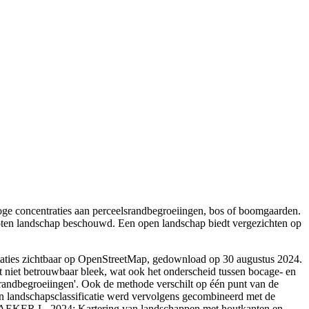
oge concentraties aan perceelsrandbegroeiingen, bos of boomgaarden.
ten landschap beschouwd. Een open landschap biedt vergezichten op
taties zichtbaar op OpenStreetMap, gedownload op 30 augustus 2024.
 niet betrouwbaar bleek, wat ook het onderscheid tussen bocage- en
srandbegroeiingen'. Ook de methode verschilt op één punt van de
gen landschapsclassificatie werd vervolgens gecombineerd met de
SMAEKER L. 2024: Kartering van landschappen met houtkanten en