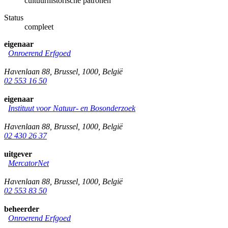
cultuurhistorische patronen
Status
compleet
eigenaar
Onroerend Erfgoed
Havenlaan 88
,
Brussel
,
1000
,
België
02 553 16 50
eigenaar
Instituut voor Natuur- en Bosonderzoek
Havenlaan 88
,
Brussel
,
1000
,
België
02 430 26 37
uitgever
MercatorNet
Havenlaan 88
,
Brussel
,
1000
,
België
02 553 83 50
beheerder
Onroerend Erfgoed