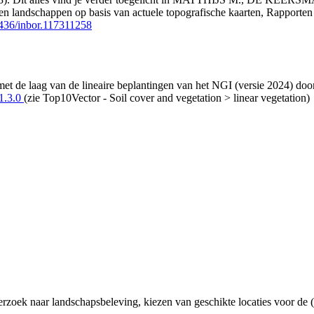
oten landschappen op basis van actuele topografische kaarten, Rapporte
21436/inbor.117311258
et de laag van de lineaire beplantingen van het NGI (versie 2024) doo
=1.3.0
(zie Top10Vector - Soil cover and vegetation > linear vegetation)
zoek naar landschapsbeleving, kiezen van geschikte locaties voor de (