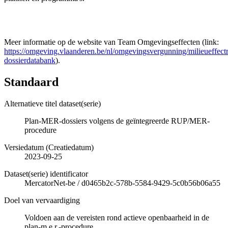
Meer informatie op de website van Team Omgevingseffecten (link:
https://omgeving.vlaanderen.be/nl/omgevingsvergunning/milieueffect
dossierdatabank
).
Standaard
Alternatieve titel dataset(serie)
Plan-MER-dossiers volgens de geïntegreerde RUP/MER-
procedure
Versiedatum (Creatiedatum)
2023-09-25
Dataset(serie) identificator
MercatorNet-be
/
d0465b2c-578b-5584-9429-5c0b56b06a55
Doel van vervaardiging
Voldoen aan de vereisten rond actieve openbaarheid in de
plan-m.e.r.-procedure.