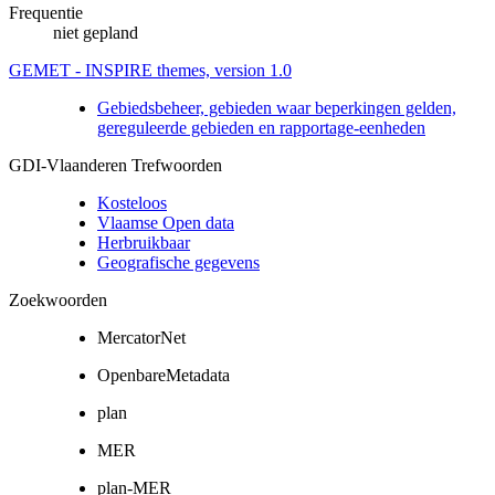
Frequentie
niet gepland
GEMET - INSPIRE themes, version 1.0
Gebiedsbeheer, gebieden waar beperkingen gelden,
gereguleerde gebieden en rapportage-eenheden
GDI-Vlaanderen Trefwoorden
Kosteloos
Vlaamse Open data
Herbruikbaar
Geografische gegevens
Zoekwoorden
MercatorNet
OpenbareMetadata
plan
MER
plan-MER