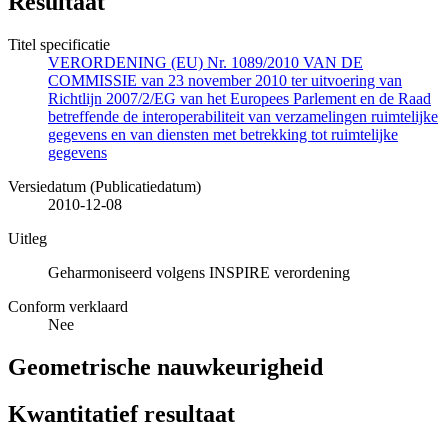
Resultaat
Titel specificatie
VERORDENING (EU) Nr. 1089/2010 VAN DE
COMMISSIE van 23 november 2010 ter uitvoering van
Richtlijn 2007/2/EG van het Europees Parlement en de Raad
betreffende de interoperabiliteit van verzamelingen ruimtelijke
gegevens en van diensten met betrekking tot ruimtelijke
gegevens
Versiedatum (Publicatiedatum)
2010-12-08
Uitleg
Geharmoniseerd volgens INSPIRE verordening
Conform verklaard
Nee
Geometrische nauwkeurigheid
Kwantitatief resultaat