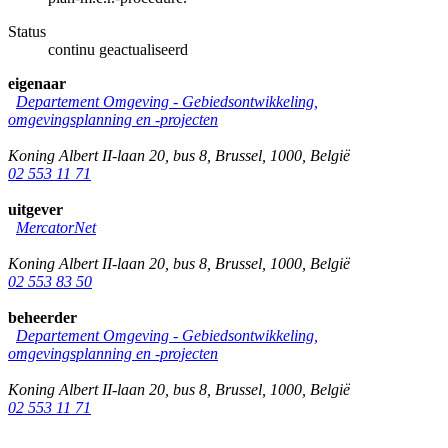
Status
continu geactualiseerd
eigenaar
Departement Omgeving - Gebiedsontwikkeling,
omgevingsplanning en -projecten
Koning Albert II-laan 20, bus 8
,
Brussel
,
1000
,
België
02 553 11 71
uitgever
MercatorNet
Koning Albert II-laan 20, bus 8
,
Brussel
,
1000
,
België
02 553 83 50
beheerder
Departement Omgeving - Gebiedsontwikkeling,
omgevingsplanning en -projecten
Koning Albert II-laan 20, bus 8
,
Brussel
,
1000
,
België
02 553 11 71