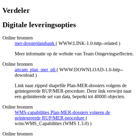
Verdeler
Digitale leveringsopties
Online bronnen
mer-dossierdatabank
(
WWW:LINK-1.0-http--related
)
Meer informatie op de website van Team Omgevingseffecten.
Online bronnen
am:am_plan_mer_pli
(
WWW:DOWNLOAD-1.0-http--
download
)
Link naar zipped shapefile Plan-MER-dossiers volgens de
geïntegreerde RUP/MER-procedure. Deze link verwijst naar
een gelimiteerde set van data, beperkt tot 40000 objecten.
Online bronnen
WMS-capabilities Plan-MER-dossiers volgens de
geïntegreerde RUP/MER-procedure
(
wms:WMS_Capabilities (WMS 1.3.0)
)
Online bronnen