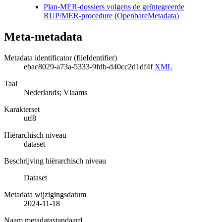
Plan-MER-dossiers volgens de geïntegreerde
RUP/MER-procedure (OpenbareMetadata)
Meta-metadata
Metadata identificator (fileIdentifier)
ebac8029-a73a-5333-9fdb-d40cc2d1df4f
XML
Taal
Nederlands; Vlaams
Karakterset
utf8
Hiërarchisch niveau
dataset
Beschrijving hiërarchisch niveau
Dataset
Metadata wijzigingsdatum
2024-11-18
Naam metadatastandaard