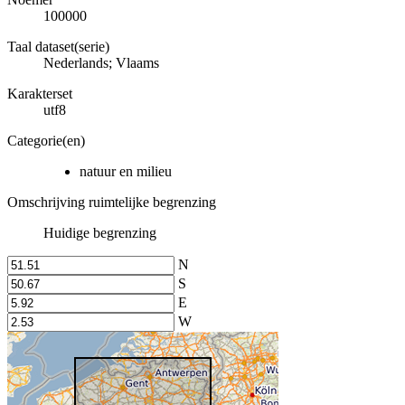
100000
Taal dataset(serie)
Nederlands; Vlaams
Karakterset
utf8
Categorie(en)
natuur en milieu
Omschrijving ruimtelijke begrenzing
Huidige begrenzing
N
S
E
W