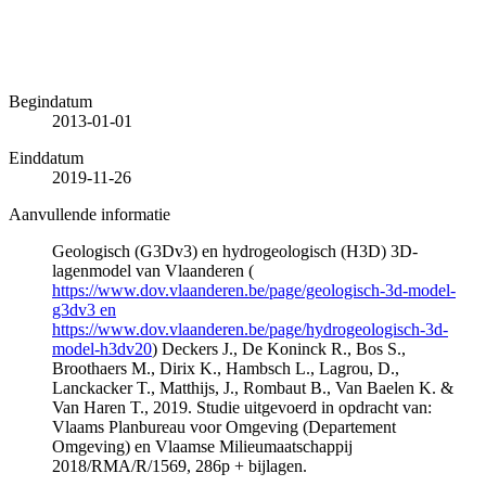
Begindatum
2013-01-01
Einddatum
2019-11-26
Aanvullende informatie
Geologisch (G3Dv3) en hydrogeologisch (H3D) 3D-
lagenmodel van Vlaanderen (
https://www.dov.vlaanderen.be/page/geologisch-3d-model-
g3dv3 en
https://www.dov.vlaanderen.be/page/hydrogeologisch-3d-
model-h3dv20
) Deckers J., De Koninck R., Bos S.,
Broothaers M., Dirix K., Hambsch L., Lagrou, D.,
Lanckacker T., Matthijs, J., Rombaut B., Van Baelen K. &
Van Haren T., 2019. Studie uitgevoerd in opdracht van:
Vlaams Planbureau voor Omgeving (Departement
Omgeving) en Vlaamse Milieumaatschappij
2018/RMA/R/1569, 286p + bijlagen.