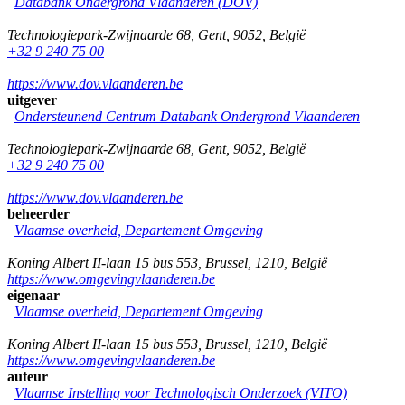
Databank Ondergrond Vlaanderen (DOV)
Technologiepark-Zwijnaarde 68
,
Gent
,
9052
,
België
+32 9 240 75 00
https://www.dov.vlaanderen.be
uitgever
Ondersteunend Centrum Databank Ondergrond Vlaanderen
Technologiepark-Zwijnaarde 68
,
Gent
,
9052
,
België
+32 9 240 75 00
https://www.dov.vlaanderen.be
beheerder
Vlaamse overheid, Departement Omgeving
Koning Albert II-laan 15 bus 553
,
Brussel
,
1210
,
België
https://www.omgevingvlaanderen.be
eigenaar
Vlaamse overheid, Departement Omgeving
Koning Albert II-laan 15 bus 553
,
Brussel
,
1210
,
België
https://www.omgevingvlaanderen.be
auteur
Vlaamse Instelling voor Technologisch Onderzoek (VITO)