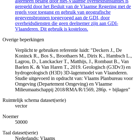
algemeen belang door niet-Vlaamse overheidsinstanties is
geregeld door het Besluit van de Vlaamse Regering met de
regels voor toegang en gebruik van geografische
gegevensbronnen toegevoegd aan de GDI, door
overheidsdiensten die geen deelnemer zijn aan GDI-
Vlaanderen. Dit gebruik is kosteloos.
Overige beperkingen
Verplicht te gebruiken referentie luidt: "Deckers J., De
Koninck R., Bos S., Broothaers M., Dirix K., Hambsch L.,
Lagrou, D., Lanckacker T., Matthijs, J., Rombaut B., Van
Baelen K. & Van Haren T., 2019. Geologisch (G3Dv3) en
hydrogeologisch (H3D) 3D-lagenmodel van Vlaanderen.
Studie uitgevoerd in opdracht van: Vlaams Planbureau voor
Omgeving (Departement Omgeving) en Vlaamse
Milieumaatschappij 2018/RMA/R/1569, 286p. + bijlagen"
Ruimtelijk schema dataset(serie)
vector
Noemer
50000
Taal dataset(serie)
Nederlands; Vlaams