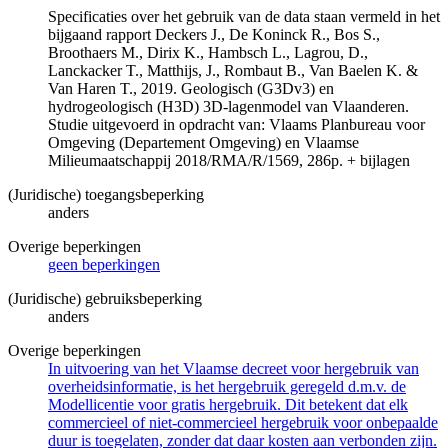
Specificaties over het gebruik van de data staan vermeld in het
bijgaand rapport Deckers J., De Koninck R., Bos S.,
Broothaers M., Dirix K., Hambsch L., Lagrou, D.,
Lanckacker T., Matthijs, J., Rombaut B., Van Baelen K. &
Van Haren T., 2019. Geologisch (G3Dv3) en
hydrogeologisch (H3D) 3D-lagenmodel van Vlaanderen.
Studie uitgevoerd in opdracht van: Vlaams Planbureau voor
Omgeving (Departement Omgeving) en Vlaamse
Milieumaatschappij 2018/RMA/R/1569, 286p. + bijlagen
(Juridische) toegangsbeperking
anders
Overige beperkingen
geen beperkingen
(Juridische) gebruiksbeperking
anders
Overige beperkingen
In uitvoering van het Vlaamse decreet voor hergebruik van
overheidsinformatie, is het hergebruik geregeld d.m.v. de
Modellicentie voor gratis hergebruik. Dit betekent dat elk
commercieel of niet-commercieel hergebruik voor onbepaalde
duur is toegelaten, zonder dat daar kosten aan verbonden zijn.