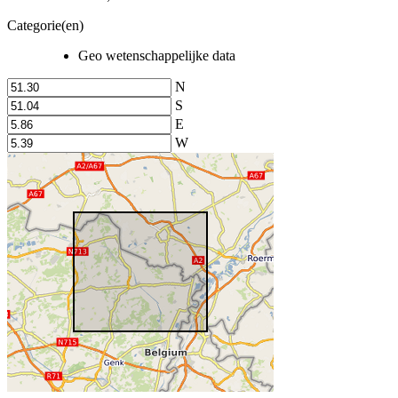
Categorie(en)
Geo wetenschappelijke data
N
S
E
W