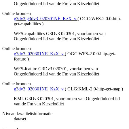
Ongedefinieerd lid van de Fm van Kiezeloöliet
Online bronnen
g3dv3:g3dv3_020301NE_KzX_v
(
OGC:WFS-2.0.0-http-
get-capabilities
)
WFS-capabilities G3Dv3 020301, voorkomen van
Ongedefinieerd lid van de Fm van Kiezeloöliet
Online bronnen
g3dv3_020301NE_KzX_v
(
OGC:WFS-2.0.0-http-get-
feature
)
WFS-feature G3Dv3 020301, voorkomen van
Ongedefinieerd lid van de Fm van Kiezeloöliet
Online bronnen
g3dv3_020301NE_KzX_v
(
GLG:KML-2.0-http-get-map
)
KML G3Dv3 020301, voorkomen van Ongedefinieerd lid
van de Fm van Kiezeloöliet
Niveau kwaliteitsinformatie
dataset