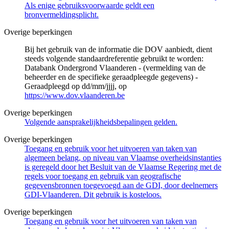
Als enige gebruiksvoorwaarde geldt een
bronvermeldingsplicht.
Overige beperkingen
Bij het gebruik van de informatie die DOV aanbiedt, dient
steeds volgende standaardreferentie gebruikt te worden:
Databank Ondergrond Vlaanderen - (vermelding van de
beheerder en de specifieke geraadpleegde gegevens) -
Geraadpleegd op dd/mm/jjjj, op
https://www.dov.vlaanderen.be
Overige beperkingen
Volgende aansprakelijkheidsbepalingen gelden.
Overige beperkingen
Toegang en gebruik voor het uitvoeren van taken van
algemeen belang, op niveau van Vlaamse overheidsinstanties
is geregeld door het Besluit van de Vlaamse Regering met de
regels voor toegang en gebruik van geografische
gegevensbronnen toegevoegd aan de GDI, door deelnemers
GDI-Vlaanderen. Dit gebruik is kosteloos.
Overige beperkingen
Toegang en gebruik voor het uitvoeren van taken van