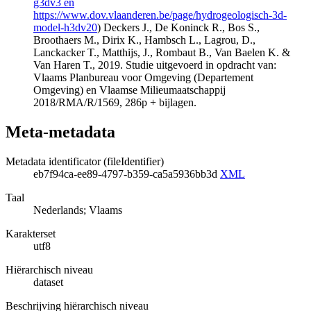
g3dv3 en
https://www.dov.vlaanderen.be/page/hydrogeologisch-3d-
model-h3dv20
) Deckers J., De Koninck R., Bos S.,
Broothaers M., Dirix K., Hambsch L., Lagrou, D.,
Lanckacker T., Matthijs, J., Rombaut B., Van Baelen K. &
Van Haren T., 2019. Studie uitgevoerd in opdracht van:
Vlaams Planbureau voor Omgeving (Departement
Omgeving) en Vlaamse Milieumaatschappij
2018/RMA/R/1569, 286p + bijlagen.
Meta-metadata
Metadata identificator (fileIdentifier)
eb7f94ca-ee89-4797-b359-ca5a5936bb3d
XML
Taal
Nederlands; Vlaams
Karakterset
utf8
Hiërarchisch niveau
dataset
Beschrijving hiërarchisch niveau