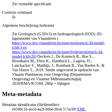
Zie vermelde specificatie
Conform verklaard
Ja
Algemene beschrijving herkomst
Zie Geologisch (G3Dv3) en hydrogeologisch (H3D) 3D-
lagenmodel van Vlaanderen (
https://www.dov.vlaanderen.be/page/geologisch-3d-model-
g3dv3 en
https://www.dov.vlaanderen.be/page/hydrogeologisch-3d-
model-h3dv20
) Deckers J., De Koninck R., Bos S.,
Broothaers M., Dirix K., Hambsch L., Lagrou, D.,
Lanckacker T., Matthijs, J., Rombaut B., Van Baelen K. &
Van Haren T., 2019. Studie uitgevoerd in opdracht van:
Vlaams Planbureau voor Omgeving (Departement
Omgeving) en Vlaamse Milieumaatschappij
2018/RMA/R/1569, 286p + bijlagen.
Meta-metadata
Metadata identificator (fileIdentifier)
eb59bc1b-aecd-4a2f-bbbe-ffe4c7c7ac69
XML