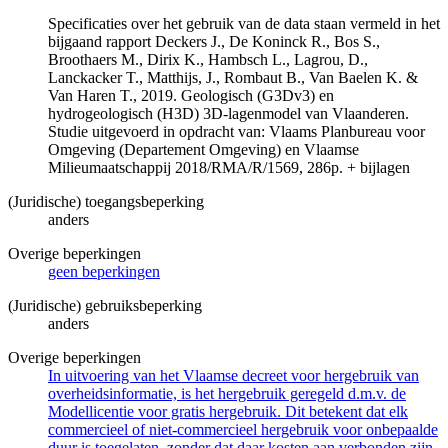
Specificaties over het gebruik van de data staan vermeld in het
bijgaand rapport Deckers J., De Koninck R., Bos S.,
Broothaers M., Dirix K., Hambsch L., Lagrou, D.,
Lanckacker T., Matthijs, J., Rombaut B., Van Baelen K. &
Van Haren T., 2019. Geologisch (G3Dv3) en
hydrogeologisch (H3D) 3D-lagenmodel van Vlaanderen.
Studie uitgevoerd in opdracht van: Vlaams Planbureau voor
Omgeving (Departement Omgeving) en Vlaamse
Milieumaatschappij 2018/RMA/R/1569, 286p. + bijlagen
(Juridische) toegangsbeperking
anders
Overige beperkingen
geen beperkingen
(Juridische) gebruiksbeperking
anders
Overige beperkingen
In uitvoering van het Vlaamse decreet voor hergebruik van
overheidsinformatie, is het hergebruik geregeld d.m.v. de
Modellicentie voor gratis hergebruik. Dit betekent dat elk
commercieel of niet-commercieel hergebruik voor onbepaalde
duur is toegelaten, zonder dat daar kosten aan verbonden zijn.