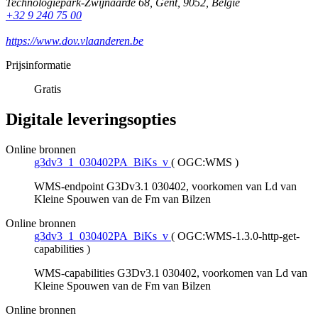
Technologiepark-Zwijnaarde 68
,
Gent
,
9052
,
België
+32 9 240 75 00
https://www.dov.vlaanderen.be
Prijsinformatie
Gratis
Digitale leveringsopties
Online bronnen
g3dv3_1_030402PA_BiKs_v
(
OGC:WMS
)
WMS-endpoint G3Dv3.1 030402, voorkomen van Ld van
Kleine Spouwen van de Fm van Bilzen
Online bronnen
g3dv3_1_030402PA_BiKs_v
(
OGC:WMS-1.3.0-http-get-
capabilities
)
WMS-capabilities G3Dv3.1 030402, voorkomen van Ld van
Kleine Spouwen van de Fm van Bilzen
Online bronnen