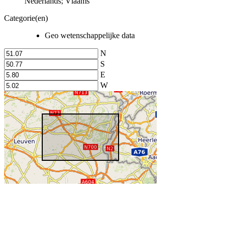
Nederlands; Vlaams
Categorie(en)
Geo wetenschappelijke data
N
S
E
W