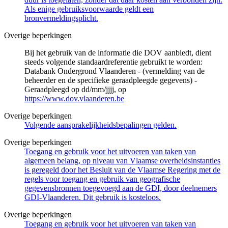
Als enige gebruiksvoorwaarde geldt een
bronvermeldingsplicht.
Overige beperkingen
Bij het gebruik van de informatie die DOV aanbiedt, dient
steeds volgende standaardreferentie gebruikt te worden:
Databank Ondergrond Vlaanderen - (vermelding van de
beheerder en de specifieke geraadpleegde gegevens) -
Geraadpleegd op dd/mm/jjjj, op
https://www.dov.vlaanderen.be
Overige beperkingen
Volgende aansprakelijkheidsbepalingen gelden.
Overige beperkingen
Toegang en gebruik voor het uitvoeren van taken van
algemeen belang, op niveau van Vlaamse overheidsinstanties
is geregeld door het Besluit van de Vlaamse Regering met de
regels voor toegang en gebruik van geografische
gegevensbronnen toegevoegd aan de GDI, door deelnemers
GDI-Vlaanderen. Dit gebruik is kosteloos.
Overige beperkingen
Toegang en gebruik voor het uitvoeren van taken van