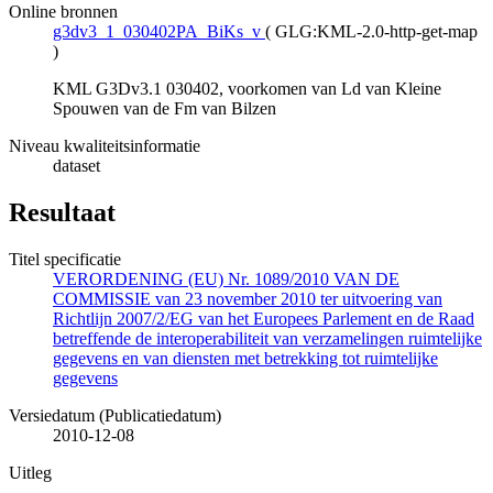
Online bronnen
g3dv3_1_030402PA_BiKs_v
(
GLG:KML-2.0-http-get-map
)
KML G3Dv3.1 030402, voorkomen van Ld van Kleine
Spouwen van de Fm van Bilzen
Niveau kwaliteitsinformatie
dataset
Resultaat
Titel specificatie
VERORDENING (EU) Nr. 1089/2010 VAN DE
COMMISSIE van 23 november 2010 ter uitvoering van
Richtlijn 2007/2/EG van het Europees Parlement en de Raad
betreffende de interoperabiliteit van verzamelingen ruimtelijke
gegevens en van diensten met betrekking tot ruimtelijke
gegevens
Versiedatum (Publicatiedatum)
2010-12-08
Uitleg