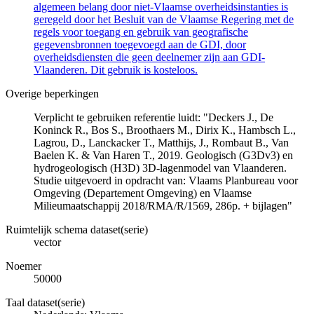
algemeen belang door niet-Vlaamse overheidsinstanties is
geregeld door het Besluit van de Vlaamse Regering met de
regels voor toegang en gebruik van geografische
gegevensbronnen toegevoegd aan de GDI, door
overheidsdiensten die geen deelnemer zijn aan GDI-
Vlaanderen. Dit gebruik is kosteloos.
Overige beperkingen
Verplicht te gebruiken referentie luidt: "Deckers J., De
Koninck R., Bos S., Broothaers M., Dirix K., Hambsch L.,
Lagrou, D., Lanckacker T., Matthijs, J., Rombaut B., Van
Baelen K. & Van Haren T., 2019. Geologisch (G3Dv3) en
hydrogeologisch (H3D) 3D-lagenmodel van Vlaanderen.
Studie uitgevoerd in opdracht van: Vlaams Planbureau voor
Omgeving (Departement Omgeving) en Vlaamse
Milieumaatschappij 2018/RMA/R/1569, 286p. + bijlagen"
Ruimtelijk schema dataset(serie)
vector
Noemer
50000
Taal dataset(serie)