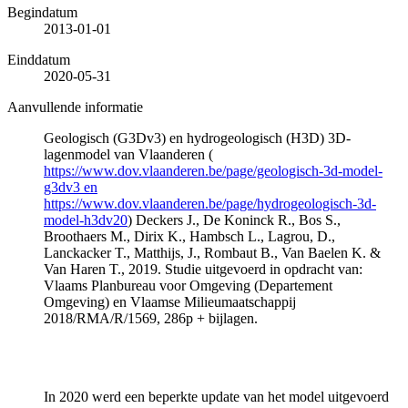
Begindatum
2013-01-01
Einddatum
2020-05-31
Aanvullende informatie
Geologisch (G3Dv3) en hydrogeologisch (H3D) 3D-
lagenmodel van Vlaanderen (
https://www.dov.vlaanderen.be/page/geologisch-3d-model-
g3dv3 en
https://www.dov.vlaanderen.be/page/hydrogeologisch-3d-
model-h3dv20
) Deckers J., De Koninck R., Bos S.,
Broothaers M., Dirix K., Hambsch L., Lagrou, D.,
Lanckacker T., Matthijs, J., Rombaut B., Van Baelen K. &
Van Haren T., 2019. Studie uitgevoerd in opdracht van:
Vlaams Planbureau voor Omgeving (Departement
Omgeving) en Vlaamse Milieumaatschappij
2018/RMA/R/1569, 286p + bijlagen.
In 2020 werd een beperkte update van het model uitgevoerd