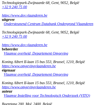
Technologiepark-Zwijnaarde 68
,
Gent
,
9052
,
België
+32 9 240 75 00
https://www.dov.vlaanderen.be
uitgever
Ondersteunend Centrum Databank Ondergrond Vlaanderen
Technologiepark-Zwijnaarde 68
,
Gent
,
9052
,
België
+32 9 240 75 00
https://www.dov.vlaanderen.be
beheerder
Vlaamse overheid, Departement Omgeving
Koning Albert II-laan 15 bus 553
,
Brussel
,
1210
,
België
https://www.omgevingvlaanderen.be
eigenaar
Vlaamse overheid, Departement Omgeving
Koning Albert II-laan 15 bus 553
,
Brussel
,
1210
,
België
https://www.omgevingvlaanderen.be
auteur
Vlaamse Instelling voor Technologisch Onderzoek (VITO)
Boeretang 200
,
Mol
,
2400
,
België