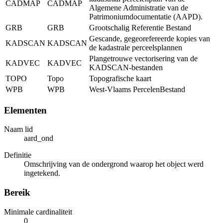
CADMAP
CADMAP
Algemene Administratie van de
Patrimoniumdocumentatie (AAPD).
GRB
GRB
Grootschalig Referentie Bestand
Gescande, gegeorefereerde kopies van
KADSCAN
KADSCAN
de kadastrale perceelsplannen
Plangetrouwe vectorisering van de
KADVEC
KADVEC
KADSCAN-bestanden
TOPO
Topo
Topografische kaart
WPB
WPB
West-Vlaams PercelenBestand
Elementen
Naam lid
aard_ond
Definitie
Omschrijving van de ondergrond waarop het object werd
ingetekend.
Bereik
Minimale cardinaliteit
0