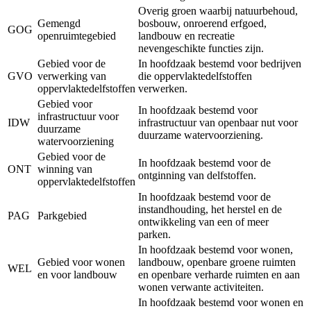
Overig groen waarbij natuurbehoud,
Gemengd
bosbouw, onroerend erfgoed,
GOG
openruimtegebied
landbouw en recreatie
nevengeschikte functies zijn.
Gebied voor de
In hoofdzaak bestemd voor bedrijven
GVO
verwerking van
die oppervlaktedelfstoffen
oppervlaktedelfstoffen
verwerken.
Gebied voor
In hoofdzaak bestemd voor
infrastructuur voor
IDW
infrastructuur van openbaar nut voor
duurzame
duurzame watervoorziening.
watervoorziening
Gebied voor de
In hoofdzaak bestemd voor de
ONT
winning van
ontginning van delfstoffen.
oppervlaktedelfstoffen
In hoofdzaak bestemd voor de
instandhouding, het herstel en de
PAG
Parkgebied
ontwikkeling van een of meer
parken.
In hoofdzaak bestemd voor wonen,
Gebied voor wonen
landbouw, openbare groene ruimten
WEL
en voor landbouw
en openbare verharde ruimten en aan
wonen verwante activiteiten.
In hoofdzaak bestemd voor wonen en