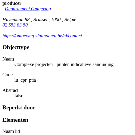
producer
Departement Omgeving
Havenlaan 88 , Brussel , 1000 , België
02 553 83 50
https://omgeving.vlaanderen.be/nl/contact
Objecttype
Naam
Complexe projecten - punten indicatieve aanduiding
Code
lu_cpr_ptia
Abstract
false
Beperkt door
Elementen
Naam lid