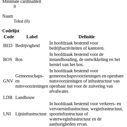
Minimale cardinaliteit
0
Naam
Tekst (0)
Codelijst
Code
Label
Definitie
In hoofdzaak bestemd voor
BED
Bedrijvigheid
bedrijfsactiviteiten of kantoren.
In hoofdzaak bestemd voor de
BOS
Bos
instandhouding, de ontwikkeling en het
herstel van het bos.
In hoofdzaak bestemd voor
Gemeenschaps-
gemeenschapsvoorzieningen en openbare
GNV
en
nutsvoorzieningen of infrastructuur van
nutsvoorzieningen
openbaar nut voor de zuivering van
afvalwater.
LDB
Landbouw
In hoofdzaak bestemd voor verkeers- en
vervoersinfrastructuur, weginfrastructuur,
LNI
Lijninfrastructuur
spoorinfrastructuur of
waterweginfrastructuur en de
aanhorigheden ervan.