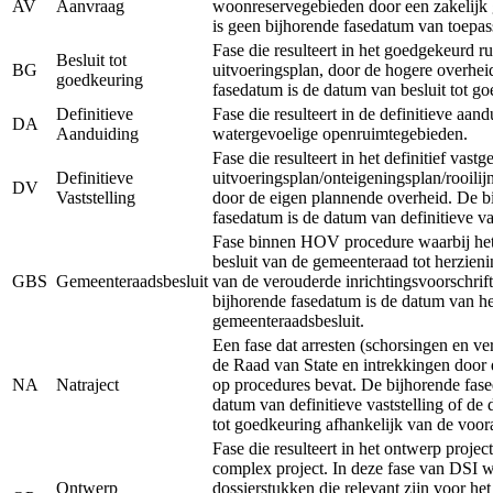
AV
Aanvraag
woonreservegebieden door een zakelijk 
is geen bijhorende fasedatum van toepas
Fase die resulteert in het goedgekeurd ru
Besluit tot
BG
uitvoeringsplan, door de hogere overhei
goedkeuring
fasedatum is de datum van besluit tot g
Definitieve
Fase die resulteert in de definitieve aan
DA
Aanduiding
watergevoelige openruimtegebieden.
Fase die resulteert in het definitief vastg
Definitieve
uitvoeringsplan/onteigeningsplan/rooilij
DV
Vaststelling
door de eigen plannende overheid. De b
fasedatum is de datum van definitieve vas
Fase binnen HOV procedure waarbij het 
besluit van de gemeenteraad tot herzieni
GBS
Gemeenteraadsbesluit
van de verouderde inrichtingsvoorschrift
bijhorende fasedatum is de datum van he
gemeenteraadsbesluit.
Een fase dat arresten (schorsingen en ve
de Raad van State en intrekkingen door 
NA
Natraject
op procedures bevat. De bijhorende fase
datum van definitieve vaststelling of de
tot goedkeuring afhankelijk van de voor
Fase die resulteert in het ontwerp projec
complex project. In deze fase van DSI 
Ontwerp
dossierstukken die relevant zijn voor he