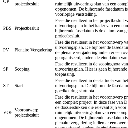
OP
projectbesluit
ruimtelijk uitvoeringsplan van een comp
opgenomen. De bijhorende fasedatum is
voorlopige vaststelling.
Fase die resulteert in het projectbesluit v
uitvoeringsplan in het kader van een co
PBS
Projectbesluit
bijhorende fasedatum is de datum van g
projectbesluit.
Fase die resulteert in het voorontwerp va
uitvoeringsplan. De bijhorende fasedatu
PV
Plenaire Vergadering
de plenaire vergadering indien er een ov
georganiseerd, anders de einddatum van
Fase die resulteert in de scopingnota van
SP
Scoping
uitvoeringsplan. Hier is geen bijhorend
toepassing.
Fase die resulteert in de startnota van het
ST
Start
uitvoeringsplan. De bijhorende fasedatu
goedkeuring startnota.
Fase die resulteert in het voorontwerp pr
een complex project. In deze fase van 
de dossierstukken die relevant zijn voor
Voorontwerp
VOP
ruimtelijk uitvoeringsplan van een comp
projectbesluit
opgenomen. De bijhorende fasedatum is
plenaire vergadering indien er een overl
georganiseerd, anders de einddatum van