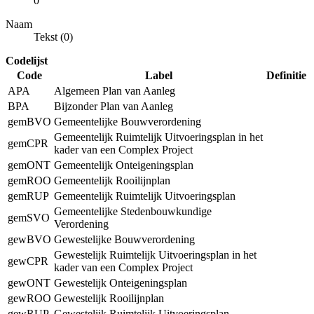
0
Naam
Tekst (0)
Codelijst
Code
Label
Definitie
APA
Algemeen Plan van Aanleg
BPA
Bijzonder Plan van Aanleg
gemBVO
Gemeentelijke Bouwverordening
Gemeentelijk Ruimtelijk Uitvoeringsplan in het
gemCPR
kader van een Complex Project
gemONT
Gemeentelijk Onteigeningsplan
gemROO
Gemeentelijk Rooilijnplan
gemRUP
Gemeentelijk Ruimtelijk Uitvoeringsplan
Gemeentelijke Stedenbouwkundige
gemSVO
Verordening
gewBVO
Gewestelijke Bouwverordening
Gewestelijk Ruimtelijk Uitvoeringsplan in het
gewCPR
kader van een Complex Project
gewONT
Gewestelijk Onteigeningsplan
gewROO
Gewestelijk Rooilijnplan
gewRUP
Gewestelijk Ruimtelijk Uitvoeringsplan