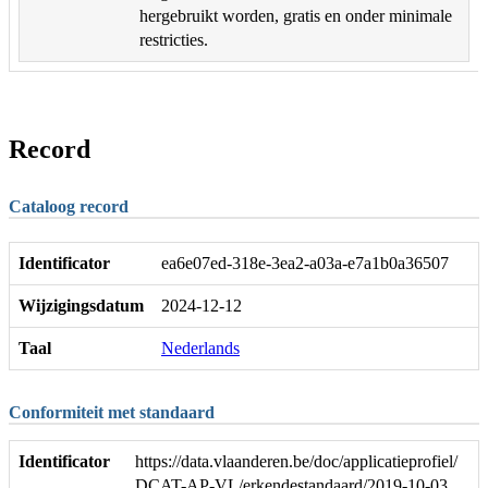
hergebruikt worden, gratis en onder minimale
restricties.
Record
Cataloog record
Identificator
ea6e07ed-318e-3ea2-a03a-e7a1b0a36507
Wijzigingsdatum
2024-12-12
Taal
Nederlands
Conformiteit met standaard
Identificator
https://data.vlaanderen.be/doc/applicatieprofiel/
DCAT-AP-VL/erkendestandaard/2019-10-03