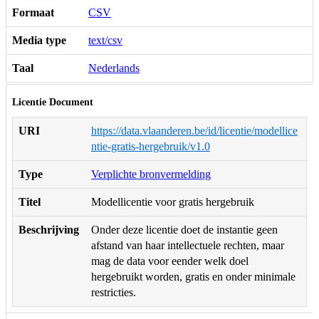
Formaat
CSV
Media type
text/csv
Taal
Nederlands
Licentie Document
URI
https://data.vlaanderen.be/id/licentie/modellice
ntie-gratis-hergebruik/v1.0
Type
Verplichte bronvermelding
Titel
Modellicentie voor gratis hergebruik
Beschrijving
Onder deze licentie doet de instantie geen
afstand van haar intellectuele rechten, maar
mag de data voor eender welk doel
hergebruikt worden, gratis en onder minimale
restricties.