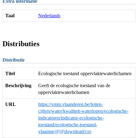
Extra informatie
Taal
Nederlands
Distributies
Distributie
Titel
Ecologische toestand oppervlaktewaterlichamen
Beschrijving
Geeft de ecologische toestand van de
oppervlaktewaterlichamen
URL
https://vmm.vlaanderen.be/feiten-
cijfers/water/kwaliteit-waterlopen/ecologische-
indicatoren/indicator-ecologische-
toestand/ecologische-toestand-
vlaamse/@@download/csv