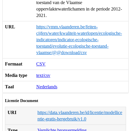
toestand van de Vlaamse
oppervlaktewaterlichamen in de periode 2012-
2021.
URL
https://vmm.vlaanderen.be/feiten-
cijfers/water/kwaliteit-waterlopen/ecologische-
indicatoren/indicator-ecologische-
toestand/evolutie-ecologische-toestand-
vlaamse/@@download/csv
Formaat
CSV
Media type
text/csv
Taal
Nederlands
Licentie Document
URI
https://data.vlaanderen.be/id/licentie/modellice
ntie-gratis-hergebruik/v1.0
Type
Verplichte bronvermelding