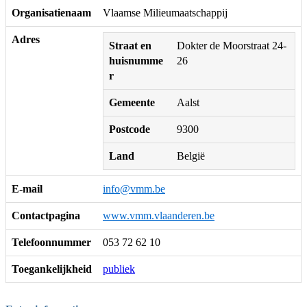
Organisatienaam
Vlaamse Milieumaatschappij
Adres
Straat en
Dokter de Moorstraat 24-
huisnumme
26
r
Gemeente
Aalst
Postcode
9300
Land
België
E-mail
info@vmm.be
Contactpagina
www.vmm.vlaanderen.be
Telefoonnummer
053 72 62 10
Toegankelijkheid
publiek