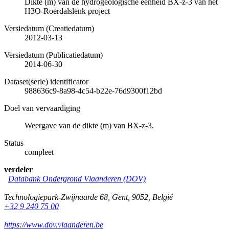
Dikte (m) van de hydrogeologische eenheid BX-z-3 van het
H3O-Roerdalslenk project
Versiedatum (Creatiedatum)
2012-03-13
Versiedatum (Publicatiedatum)
2014-06-30
Dataset(serie) identificator
988636c9-8a98-4c54-b22e-76d9300f12bd
Doel van vervaardiging
Weergave van de dikte (m) van BX-z-3.
Status
compleet
verdeler
Databank Ondergrond Vlaanderen (DOV)
Technologiepark-Zwijnaarde 68
,
Gent
,
9052
,
België
+32 9 240 75 00
https://www.dov.vlaanderen.be