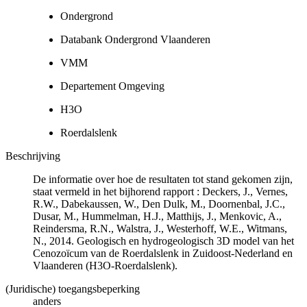
Ondergrond
Databank Ondergrond Vlaanderen
VMM
Departement Omgeving
H3O
Roerdalslenk
Beschrijving
De informatie over hoe de resultaten tot stand gekomen zijn,
staat vermeld in het bijhorend rapport : Deckers, J., Vernes,
R.W., Dabekaussen, W., Den Dulk, M., Doornenbal, J.C.,
Dusar, M., Hummelman, H.J., Matthijs, J., Menkovic, A.,
Reindersma, R.N., Walstra, J., Westerhoff, W.E., Witmans,
N., 2014. Geologisch en hydrogeologisch 3D model van het
Cenozoïcum van de Roerdalslenk in Zuidoost-Nederland en
Vlaanderen (H3O-Roerdalslenk).
(Juridische) toegangsbeperking
anders