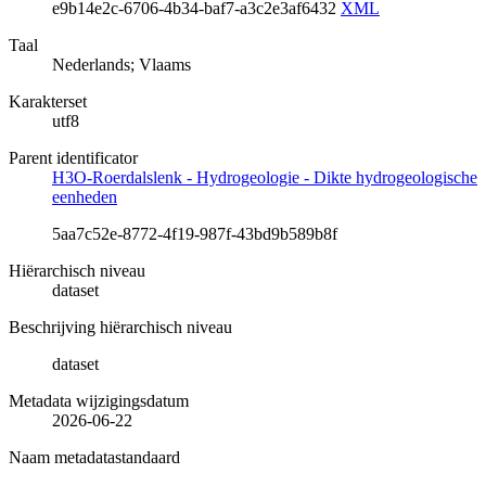
e9b14e2c-6706-4b34-baf7-a3c2e3af6432
XML
Taal
Nederlands; Vlaams
Karakterset
utf8
Parent identificator
H3O-Roerdalslenk - Hydrogeologie - Dikte hydrogeologische
eenheden
5aa7c52e-8772-4f19-987f-43bd9b589b8f
Hiërarchisch niveau
dataset
Beschrijving hiërarchisch niveau
dataset
Metadata wijzigingsdatum
2026-06-22
Naam metadatastandaard