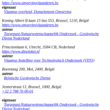
https://www.omgevingvlaanderen.be
eigenaar
Vlaamse overheid, Departement Omgeving
Koning Albert II-laan 15 bus 553
,
Brussel
,
1210
,
België
https://www.omgevingvlaanderen.be
auteur
Toegepast-Natuurwetenschappelijk Onderzoek - Geologische
Dienst Nederland
Princetonlaan 6
,
Utrecht
,
3584 CB
,
Nederland
https://www.dinoloket.nl
auteur
Vlaamse Instelling voor Technologisch Onderzoek (VITO)
Boeretang 200
,
Mol
,
2400
,
België
auteur
Belgische Geologische Dienst
Jennerstraat 13
,
Brussel
,
1000
,
België
+32 2 788 76 00-01
eigenaar
Toegepast-Natuurwetenschappelijk Onderzoek - Geologische
Dienst Nederland