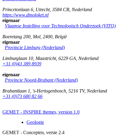
Princetonlaan 6
,
Utrecht
,
3584 CB
,
Nederland
https://www.dinoloket.nl
eigenaar
Vlaamse Instelling voor Technologisch Onderzoek (VITO)
Boeretang 200
,
Mol
,
2400
,
België
eigenaar
Provincie Limburg (Nederland)
Limburglaan 10
,
Maastricht
,
6229 GA
,
Nederland
+31 (0)43 389 8939
eigenaar
Provincie Noord-Brabant (Nederland)
Brabantlaan 1
,
's-Hertogenbosch
,
5216 TV
,
Nederland
+31 (0)73 680 82 66
GEMET - INSPIRE themes, version 1.0
Geologie
GEMET - Concepten, versie 2.4