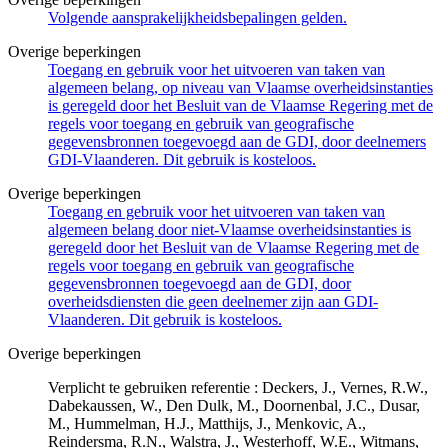
Volgende aansprakelijkheidsbepalingen gelden.
Overige beperkingen
Toegang en gebruik voor het uitvoeren van taken van
algemeen belang, op niveau van Vlaamse overheidsinstanties
is geregeld door het Besluit van de Vlaamse Regering met de
regels voor toegang en gebruik van geografische
gegevensbronnen toegevoegd aan de GDI, door deelnemers
GDI-Vlaanderen. Dit gebruik is kosteloos.
Overige beperkingen
Toegang en gebruik voor het uitvoeren van taken van
algemeen belang door niet-Vlaamse overheidsinstanties is
geregeld door het Besluit van de Vlaamse Regering met de
regels voor toegang en gebruik van geografische
gegevensbronnen toegevoegd aan de GDI, door
overheidsdiensten die geen deelnemer zijn aan GDI-
Vlaanderen. Dit gebruik is kosteloos.
Overige beperkingen
Verplicht te gebruiken referentie : Deckers, J., Vernes, R.W.,
Dabekaussen, W., Den Dulk, M., Doornenbal, J.C., Dusar,
M., Hummelman, H.J., Matthijs, J., Menkovic, A.,
Reindersma, R.N., Walstra, J., Westerhoff, W.E., Witmans,