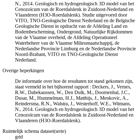
N., 2014. Geologisch en hydrogeologisch 3D model van het
Cenozoïcum van de Roerdalslenk in Zuidoost-Nederland en
Vlaanderen (H3O-Roerdalslenk). Studie uitgevoerd door
VITO, TNO-Geologische Dienst Nederland en de Belgische
Geologische Dienst in opdracht van de Afdeling Land en
Bodembescherming, Ondergrond, Natuurlijke Rijkdommen
van de Vlaamse overheid, de Afdeling Operationeel
Waterbeheer van de Vlaamse Milieumaatschappij, de
Nederlandse Provincie Limburg en de Nederlandse Provincie
Noord-Brabant, VITO en TNO-Geologische Dienst
Nederland.
Overige beperkingen
De informatie over hoe de resultaten tot stand gekomen zijn,
staat vermeld in het bijhorend rapport : Deckers, J., Vernes,
R.W., Dabekaussen, W., Den Dulk, M., Doornenbal, J.C.,
Dusar, M., Hummelman, H.J., Matthijs, J., Menkovic, A.,
Reindersma, R.N., Walstra, J., Westerhoff, W.E., Witmans,
N., 2014. Geologisch en hydrogeologisch 3D model van het
Cenozoïcum van de Roerdalslenk in Zuidoost-Nederland en
Vlaanderen (H3O-Roerdalslenk).
Ruimtelijk schema dataset(serie)
grid