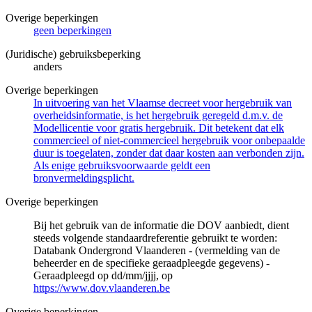
Overige beperkingen
geen beperkingen
(Juridische) gebruiksbeperking
anders
Overige beperkingen
In uitvoering van het Vlaamse decreet voor hergebruik van
overheidsinformatie, is het hergebruik geregeld d.m.v. de
Modellicentie voor gratis hergebruik. Dit betekent dat elk
commercieel of niet-commercieel hergebruik voor onbepaalde
duur is toegelaten, zonder dat daar kosten aan verbonden zijn.
Als enige gebruiksvoorwaarde geldt een
bronvermeldingsplicht.
Overige beperkingen
Bij het gebruik van de informatie die DOV aanbiedt, dient
steeds volgende standaardreferentie gebruikt te worden:
Databank Ondergrond Vlaanderen - (vermelding van de
beheerder en de specifieke geraadpleegde gegevens) -
Geraadpleegd op dd/mm/jjjj, op
https://www.dov.vlaanderen.be
Overige beperkingen