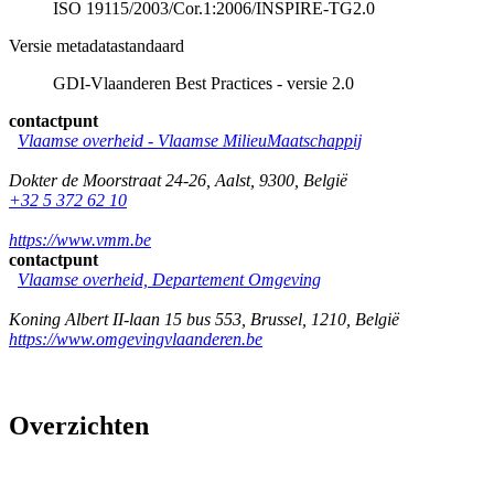
ISO 19115/2003/Cor.1:2006/INSPIRE-TG2.0
Versie metadatastandaard
GDI-Vlaanderen Best Practices - versie 2.0
contactpunt
Vlaamse overheid - Vlaamse MilieuMaatschappij
Dokter de Moorstraat 24-26
,
Aalst
,
9300
,
België
+32 5 372 62 10
https://www.vmm.be
contactpunt
Vlaamse overheid, Departement Omgeving
Koning Albert II-laan 15 bus 553
,
Brussel
,
1210
,
België
https://www.omgevingvlaanderen.be
Overzichten