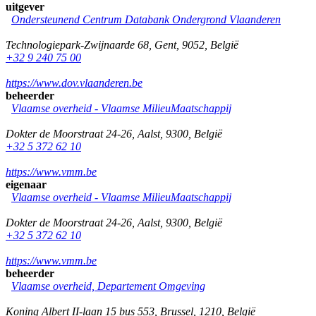
uitgever
Ondersteunend Centrum Databank Ondergrond Vlaanderen
Technologiepark-Zwijnaarde 68
,
Gent
,
9052
,
België
+32 9 240 75 00
https://www.dov.vlaanderen.be
beheerder
Vlaamse overheid - Vlaamse MilieuMaatschappij
Dokter de Moorstraat 24-26
,
Aalst
,
9300
,
België
+32 5 372 62 10
https://www.vmm.be
eigenaar
Vlaamse overheid - Vlaamse MilieuMaatschappij
Dokter de Moorstraat 24-26
,
Aalst
,
9300
,
België
+32 5 372 62 10
https://www.vmm.be
beheerder
Vlaamse overheid, Departement Omgeving
Koning Albert II-laan 15 bus 553
,
Brussel
,
1210
,
België