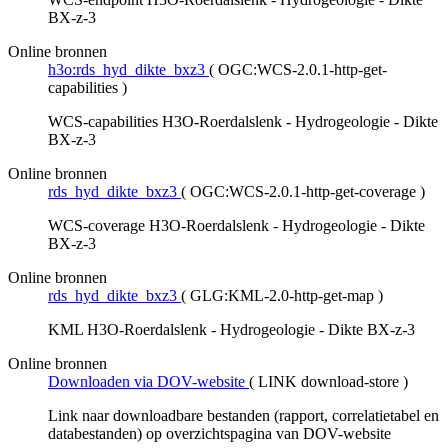
BX-z-3
Online bronnen
h3o:rds_hyd_dikte_bxz3
(
OGC:WCS-2.0.1-http-get-
capabilities
)
WCS-capabilities H3O-Roerdalslenk - Hydrogeologie - Dikte
BX-z-3
Online bronnen
rds_hyd_dikte_bxz3
(
OGC:WCS-2.0.1-http-get-coverage
)
WCS-coverage H3O-Roerdalslenk - Hydrogeologie - Dikte
BX-z-3
Online bronnen
rds_hyd_dikte_bxz3
(
GLG:KML-2.0-http-get-map
)
KML H3O-Roerdalslenk - Hydrogeologie - Dikte BX-z-3
Online bronnen
Downloaden via DOV-website
(
LINK download-store
)
Link naar downloadbare bestanden (rapport, correlatietabel en
databestanden) op overzichtspagina van DOV-website