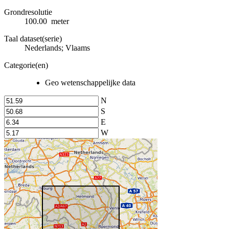
Grondresolutie
100.00 meter
Taal dataset(serie)
Nederlands; Vlaams
Categorie(en)
Geo wetenschappelijke data
N
S
E
W