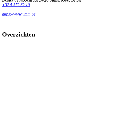
Dokter de Moorstraat 24-26
,
Aalst
,
9300
,
België
+32 5 372 62 10
https://www.vmm.be
Overzichten