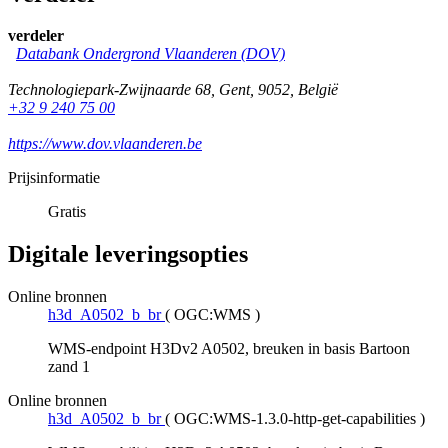
verdeler
Databank Ondergrond Vlaanderen (DOV)
Technologiepark-Zwijnaarde 68
,
Gent
,
9052
,
België
+32 9 240 75 00
https://www.dov.vlaanderen.be
Prijsinformatie
Gratis
Digitale leveringsopties
Online bronnen
h3d_A0502_b_br
(
OGC:WMS
)
WMS-endpoint H3Dv2 A0502, breuken in basis Bartoon
zand 1
Online bronnen
h3d_A0502_b_br
(
OGC:WMS-1.3.0-http-get-capabilities
)