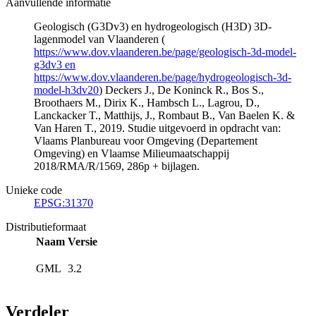
Aanvullende informatie
Geologisch (G3Dv3) en hydrogeologisch (H3D) 3D-
lagenmodel van Vlaanderen (
https://www.dov.vlaanderen.be/page/geologisch-3d-model-
g3dv3 en
https://www.dov.vlaanderen.be/page/hydrogeologisch-3d-
model-h3dv20
) Deckers J., De Koninck R., Bos S.,
Broothaers M., Dirix K., Hambsch L., Lagrou, D.,
Lanckacker T., Matthijs, J., Rombaut B., Van Baelen K. &
Van Haren T., 2019. Studie uitgevoerd in opdracht van:
Vlaams Planbureau voor Omgeving (Departement
Omgeving) en Vlaamse Milieumaatschappij
2018/RMA/R/1569, 286p + bijlagen.
Unieke code
EPSG:31370
Distributieformaat
Naam
Versie
GML
3.2
Verdeler