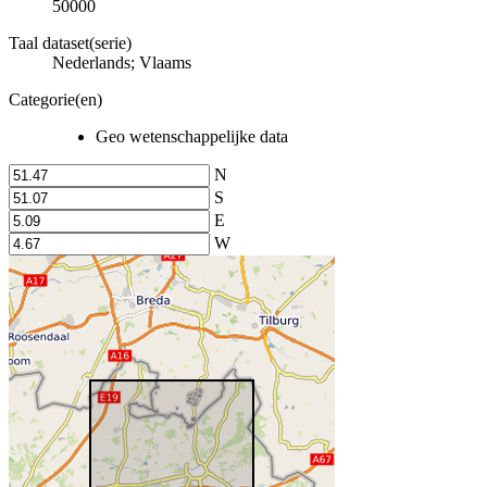
50000
Taal dataset(serie)
Nederlands; Vlaams
Categorie(en)
Geo wetenschappelijke data
N
S
E
W