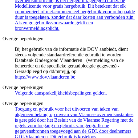
overheidsinformatie, is het hergebruik geregeld d.m.v. de
Modellicentie voor gratis hergebruik. Dit betekent dat elk
commercieel of niet-commercieel hergebruik voor onbepaalde
duur is toegelaten, zonder dat daar kosten aan verbonden zijn.
Als enige gebruiksvoorwaarde geldt een
bronvermeldingsplicht.
Overige beperkingen
Bij het gebruik van de informatie die DOV aanbiedt, dient
steeds volgende standaardreferentie gebruikt te worden:
Databank Ondergrond Vlaanderen - (vermelding van de
beheerder en de specifieke geraadpleegde gegevens) -
Geraadpleegd op dd/mm/jjjj, op
https://www.dov.vlaanderen.be
Overige beperkingen
Volgende aansprakelijkheidsbepalingen gelden.
Overige beperkingen
Toegang en gebruik voor het uitvoeren van taken van
algemeen belang, op niveau van Vlaamse overheidsinstanties
is geregeld door het Besluit van de Vlaamse Regering met de
regels voor toegang en gebruik van geografische
gegevensbronnen toegevoegd aan de GDI, door deelnemers
GDI-Vlaanderen. Dit gebruik is kosteloos.