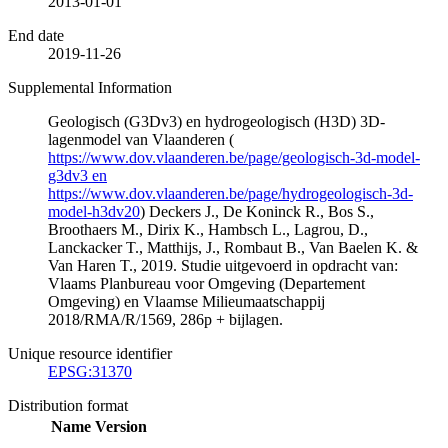
2013-01-01
End date
2019-11-26
Supplemental Information
Geologisch (G3Dv3) en hydrogeologisch (H3D) 3D-
lagenmodel van Vlaanderen (
https://www.dov.vlaanderen.be/page/geologisch-3d-model-
g3dv3 en
https://www.dov.vlaanderen.be/page/hydrogeologisch-3d-
model-h3dv20
) Deckers J., De Koninck R., Bos S.,
Broothaers M., Dirix K., Hambsch L., Lagrou, D.,
Lanckacker T., Matthijs, J., Rombaut B., Van Baelen K. &
Van Haren T., 2019. Studie uitgevoerd in opdracht van:
Vlaams Planbureau voor Omgeving (Departement
Omgeving) en Vlaamse Milieumaatschappij
2018/RMA/R/1569, 286p + bijlagen.
Unique resource identifier
EPSG:31370
Distribution format
Name
Version