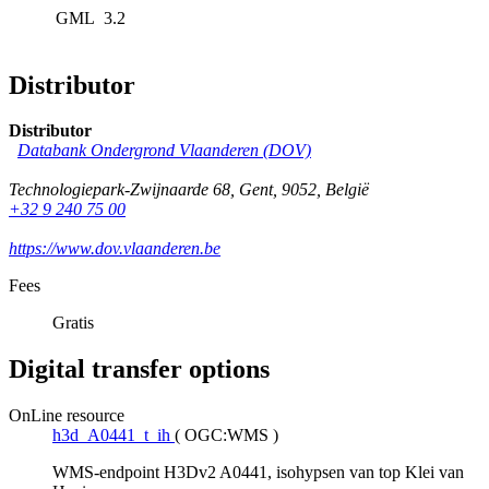
GML
3.2
Distributor
Distributor
Databank Ondergrond Vlaanderen (DOV)
Technologiepark-Zwijnaarde 68
,
Gent
,
9052
,
België
+32 9 240 75 00
https://www.dov.vlaanderen.be
Fees
Gratis
Digital transfer options
OnLine resource
h3d_A0441_t_ih
(
OGC:WMS
)
WMS-endpoint H3Dv2 A0441, isohypsen van top Klei van