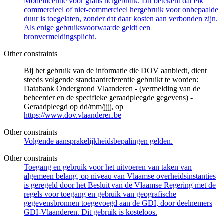
Modellicentie voor gratis hergebruik. Dit betekent dat elk
commercieel of niet-commercieel hergebruik voor onbepaalde
duur is toegelaten, zonder dat daar kosten aan verbonden zijn.
Als enige gebruiksvoorwaarde geldt een
bronvermeldingsplicht.
Other constraints
Bij het gebruik van de informatie die DOV aanbiedt, dient
steeds volgende standaardreferentie gebruikt te worden:
Databank Ondergrond Vlaanderen - (vermelding van de
beheerder en de specifieke geraadpleegde gegevens) -
Geraadpleegd op dd/mm/jjjj, op
https://www.dov.vlaanderen.be
Other constraints
Volgende aansprakelijkheidsbepalingen gelden.
Other constraints
Toegang en gebruik voor het uitvoeren van taken van
algemeen belang, op niveau van Vlaamse overheidsinstanties
is geregeld door het Besluit van de Vlaamse Regering met de
regels voor toegang en gebruik van geografische
gegevensbronnen toegevoegd aan de GDI, door deelnemers
GDI-Vlaanderen. Dit gebruik is kosteloos.