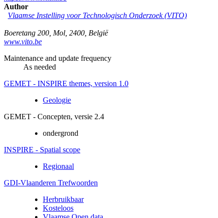
Author
Vlaamse Instelling voor Technologisch Onderzoek (VITO)
Boeretang 200
,
Mol
,
2400
,
België
www.vito.be
Maintenance and update frequency
As needed
GEMET - INSPIRE themes, version 1.0
Geologie
GEMET - Concepten, versie 2.4
ondergrond
INSPIRE - Spatial scope
Regionaal
GDI-Vlaanderen Trefwoorden
Herbruikbaar
Kosteloos
Vlaamse Open data