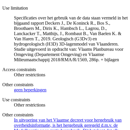
Use limitation
Specificaties over het gebruik van de data staan vermeld in het
bijgaand rapport Deckers J., De Koninck R., Bos S.,
Broothaers M., Dirix K., Hambsch L., Lagrou, D.,
Lanckacker T., Matthijs, J., Rombaut B., Van Baelen K. &
Van Haren T., 2019. Geologisch (G3Dv3) en
hydrogeologisch (H3D) 3D-lagenmodel van Vlaanderen.
Studie uitgevoerd in opdracht van: Vlaams Planbureau voor
Omgeving (Departement Omgeving) en Vlaamse
Milieumaatschappij 2018/RMA/R/1569, 286p. + bijlagen
Access constraints
Other restrictions
Other constraints
geen beperkingen
Use constraints
Other restrictions
Other constraints
In uitvoering van het Vlaamse decreet voor hergebruik van
overheidsinformatie, is het hergebruik geregeld d.m.v. de