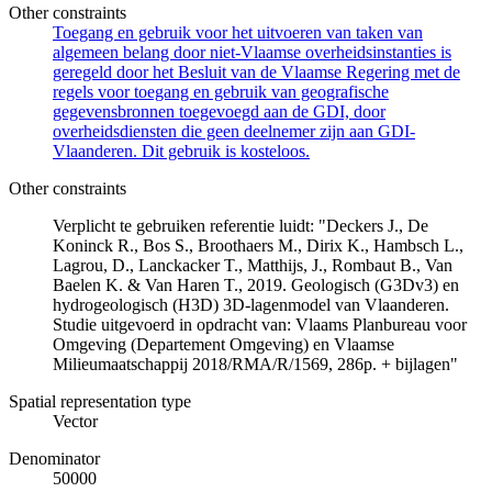
Other constraints
Toegang en gebruik voor het uitvoeren van taken van
algemeen belang door niet-Vlaamse overheidsinstanties is
geregeld door het Besluit van de Vlaamse Regering met de
regels voor toegang en gebruik van geografische
gegevensbronnen toegevoegd aan de GDI, door
overheidsdiensten die geen deelnemer zijn aan GDI-
Vlaanderen. Dit gebruik is kosteloos.
Other constraints
Verplicht te gebruiken referentie luidt: "Deckers J., De
Koninck R., Bos S., Broothaers M., Dirix K., Hambsch L.,
Lagrou, D., Lanckacker T., Matthijs, J., Rombaut B., Van
Baelen K. & Van Haren T., 2019. Geologisch (G3Dv3) en
hydrogeologisch (H3D) 3D-lagenmodel van Vlaanderen.
Studie uitgevoerd in opdracht van: Vlaams Planbureau voor
Omgeving (Departement Omgeving) en Vlaamse
Milieumaatschappij 2018/RMA/R/1569, 286p. + bijlagen"
Spatial representation type
Vector
Denominator
50000