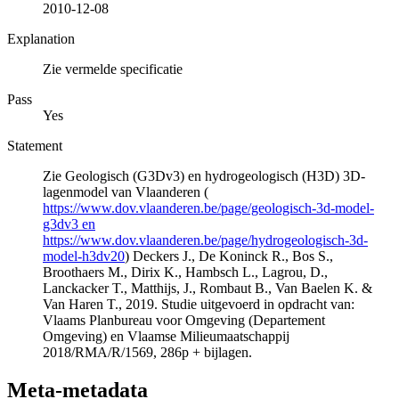
2010-12-08
Explanation
Zie vermelde specificatie
Pass
Yes
Statement
Zie Geologisch (G3Dv3) en hydrogeologisch (H3D) 3D-
lagenmodel van Vlaanderen (
https://www.dov.vlaanderen.be/page/geologisch-3d-model-
g3dv3 en
https://www.dov.vlaanderen.be/page/hydrogeologisch-3d-
model-h3dv20
) Deckers J., De Koninck R., Bos S.,
Broothaers M., Dirix K., Hambsch L., Lagrou, D.,
Lanckacker T., Matthijs, J., Rombaut B., Van Baelen K. &
Van Haren T., 2019. Studie uitgevoerd in opdracht van:
Vlaams Planbureau voor Omgeving (Departement
Omgeving) en Vlaamse Milieumaatschappij
2018/RMA/R/1569, 286p + bijlagen.
Meta-metadata