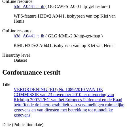
OnLine resource
h3d_A0441_t_ih
(
OGC:WFS-2.0.0-http-get-feature
)
WFS-feature H3Dv2 A0441, isohypsen van top Klei van
Henis
OnLine resource
h3d_A0441_t_ih
(
GLG:KML-2.0-http-get-map
)
KML H3Dv2 A0441, isohypsen van top Klei van Henis
Hierarchy level
Dataset
Conformance result
Title
VERORDENING (EU) Nr. 1089/2010 VAN DE
COMMISSIE van 23 november 2010 ter uitvoering van
Richtlijn 2007/2/EG van het Europees Parlement en de Raad
betreffende de interoperabiliteit van verzamelingen ruimtelijke
gegevens en van diensten met betrekking tot ruimtelijke
gegevens
Date (Publication date)