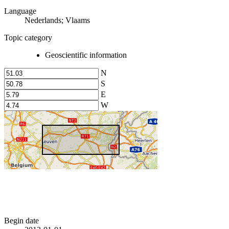
Language
Nederlands; Vlaams
Topic category
Geoscientific information
N
S
E
W
Begin date