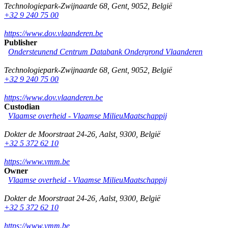
Technologiepark-Zwijnaarde 68
,
Gent
,
9052
,
België
+32 9 240 75 00
https://www.dov.vlaanderen.be
Publisher
Ondersteunend Centrum Databank Ondergrond Vlaanderen
Technologiepark-Zwijnaarde 68
,
Gent
,
9052
,
België
+32 9 240 75 00
https://www.dov.vlaanderen.be
Custodian
Vlaamse overheid - Vlaamse MilieuMaatschappij
Dokter de Moorstraat 24-26
,
Aalst
,
9300
,
België
+32 5 372 62 10
https://www.vmm.be
Owner
Vlaamse overheid - Vlaamse MilieuMaatschappij
Dokter de Moorstraat 24-26
,
Aalst
,
9300
,
België
+32 5 372 62 10
https://www.vmm.be