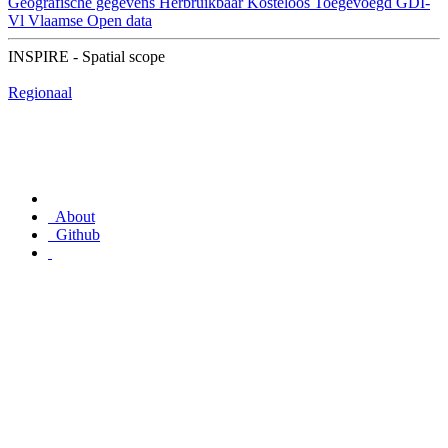
Geografische gegevens
Herbruikbaar
Kosteloos
Toegevoegd GDI-
Vl
Vlaamse Open data
INSPIRE - Spatial scope
Regionaal
About
Github