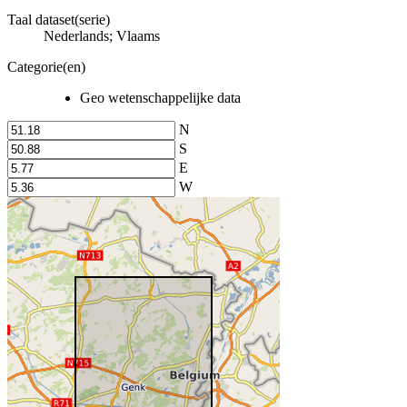
Taal dataset(serie)
Nederlands; Vlaams
Categorie(en)
Geo wetenschappelijke data
N
S
E
W