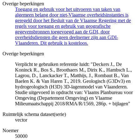
Overige beperkingen
Toegang en gebruik voor het uitvoeren van taken van
algemeen belang door niet-Vlaamse overheidsinstanties is
geregeld door het Besluit van de Vlaamse Regering met de
regels voor toegang en gebruik van geografische
gegevensbronnen toegevoegd aan de GDI, door
overheidsdiensten die geen deelnemer zijn aan GDI-
Vlaanderen. Dit gebruik is kosteloos.
Overige beperkingen
Verplicht te gebruiken referentie luidt: "Deckers J., De
Koninck R., Bos S., Broothaers M., Dirix K., Hambsch L.,
Lagrou, D., Lanckacker T., Matthijs, J., Rombaut B., Van
Baelen K. & Van Haren T., 2019. Geologisch (G3Dv3) en
hydrogeologisch (H3D) 3D-lagenmodel van Vlaanderen.
Studie uitgevoerd in opdracht van: Vlaams Planbureau voor
Omgeving (Departement Omgeving) en Vlaamse
Milieumaatschappij 2018/RMA/R/1569, 286p. + bijlagen"
Ruimtelijk schema dataset(serie)
vector
Noemer
50000