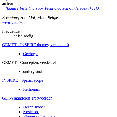
auteur
Vlaamse Instelling voor Technologisch Onderzoek (VITO)
Boeretang 200
,
Mol
,
2400
,
België
www.vito.be
Frequentie
indien nodig
GEMET - INSPIRE themes, version 1.0
Geologie
GEMET - Concepten, versie 2.4
ondergrond
INSPIRE - Spatial scope
Regionaal
GDI-Vlaanderen Trefwoorden
Herbruikbaar
Kosteloos
Vlaamse Open data