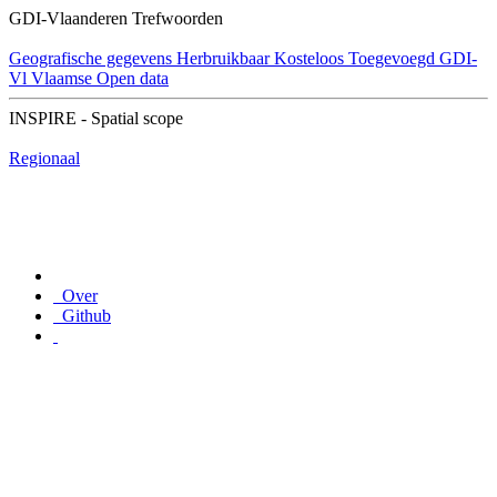
GDI-Vlaanderen Trefwoorden
Geografische gegevens
Herbruikbaar
Kosteloos
Toegevoegd GDI-
Vl
Vlaamse Open data
INSPIRE - Spatial scope
Regionaal
Over
Github