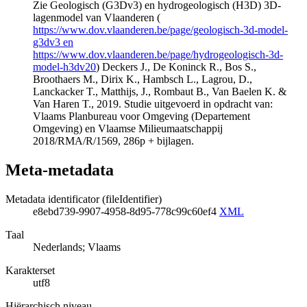
Zie Geologisch (G3Dv3) en hydrogeologisch (H3D) 3D-
lagenmodel van Vlaanderen (
https://www.dov.vlaanderen.be/page/geologisch-3d-model-
g3dv3 en
https://www.dov.vlaanderen.be/page/hydrogeologisch-3d-
model-h3dv20
) Deckers J., De Koninck R., Bos S.,
Broothaers M., Dirix K., Hambsch L., Lagrou, D.,
Lanckacker T., Matthijs, J., Rombaut B., Van Baelen K. &
Van Haren T., 2019. Studie uitgevoerd in opdracht van:
Vlaams Planbureau voor Omgeving (Departement
Omgeving) en Vlaamse Milieumaatschappij
2018/RMA/R/1569, 286p + bijlagen.
Meta-metadata
Metadata identificator (fileIdentifier)
e8ebd739-9907-4958-8d95-778c99c60ef4
XML
Taal
Nederlands; Vlaams
Karakterset
utf8
Hiërarchisch niveau