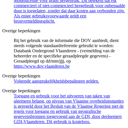
Modellicentie voor gratis hergebruik. Dit betekent dat elk
commercieel of niet-commercieel hergebruik voor onbepaalde
duur is toegelaten, zonder dat daar kosten aan verbonden zijn.
Als enige gebruiksvoorwaarde geldt een
bronvermeldingsplicht.
Overige beperkingen
Bij het gebruik van de informatie die DOV aanbiedt, dient
steeds volgende standaardreferentie gebruikt te worden:
Databank Ondergrond Vlaanderen - (vermelding van de
beheerder en de specifieke geraadpleegde gegevens) -
Geraadpleegd op dd/mm/jjjj, op
https://www.dov.vlaanderen.be
Overige beperkingen
Volgende aansprakelijkheidsbepalingen gelden.
Overige beperkingen
Toegang en gebruik voor het uitvoeren van taken van
algemeen belang, op niveau van Vlaamse overheidsinstanties
is geregeld door het Besluit van de Vlaamse Regering met de
regels voor toegang en gebruik van geografische
gegevensbronnen toegevoegd aan de GDI, door deelnemers
GDI-Vlaanderen. Dit gebruik is kosteloos.