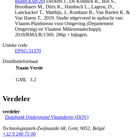
model-h3dv20
) Deckers J., De Koninck R., Bos S.,
Broothaers M., Dirix K., Hambsch L., Lagrou, D.,
Lanckacker T., Matthijs, J., Rombaut B., Van Baelen K. &
Van Haren T., 2019. Studie uitgevoerd in opdracht van:
Vlaams Planbureau voor Omgeving (Departement
Omgeving) en Vlaamse Milieumaatschappij
2018/RMA/R/1569, 286p + bijlagen.
Unieke code
EPSG:31370
Distributieformaat
Naam
Versie
GML
3.2
Verdeler
verdeler
Databank Ondergrond Vlaanderen (DOV)
Technologiepark-Zwijnaarde 68
,
Gent
,
9052
,
België
+32 9 240 75 00