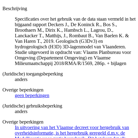
Beschrijving
Specificaties over het gebruik van de data staan vermeld in het
bijgaand rapport Deckers J., De Koninck R., Bos S.,
Broothaers M., Dirix K., Hambsch L., Lagrou, D.,
Lanckacker T., Matthijs, J., Rombaut B., Van Baelen K. &
Van Haren T., 2019. Geologisch (G3Dv3) en
hydrogeologisch (H3D) 3D-lagenmodel van Vlaanderen.
Studie uitgevoerd in opdracht van: Vlaams Planbureau voor
Omgeving (Departement Omgeving) en Vlaamse
Milieumaatschappij 2018/RMA/R/1569, 286p. + bijlagen
(Juridische) toegangsbeperking
anders
Overige beperkingen
geen beperkingen
(Juridische) gebruiksbeperking
anders
Overige beperkingen
In uitvoering van het Vlaamse decreet voor hergebruik van
overheidsinformatie, is het hergebruik geregeld d.m.v. de