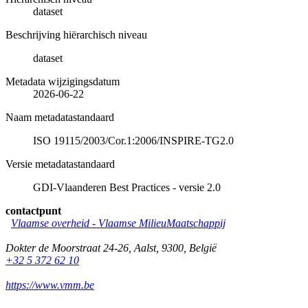
dataset
Beschrijving hiërarchisch niveau
dataset
Metadata wijzigingsdatum
2026-06-22
Naam metadatastandaard
ISO 19115/2003/Cor.1:2006/INSPIRE-TG2.0
Versie metadatastandaard
GDI-Vlaanderen Best Practices - versie 2.0
contactpunt
Vlaamse overheid - Vlaamse MilieuMaatschappij
Dokter de Moorstraat 24-26
,
Aalst
,
9300
,
België
+32 5 372 62 10
https://www.vmm.be