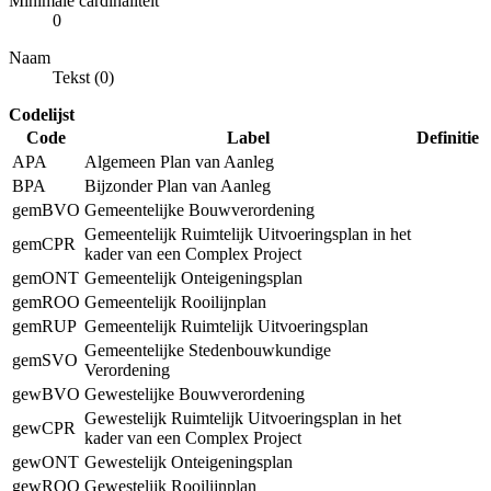
Minimale cardinaliteit
0
Naam
Tekst (0)
Codelijst
Code
Label
Definitie
APA
Algemeen Plan van Aanleg
BPA
Bijzonder Plan van Aanleg
gemBVO
Gemeentelijke Bouwverordening
Gemeentelijk Ruimtelijk Uitvoeringsplan in het
gemCPR
kader van een Complex Project
gemONT
Gemeentelijk Onteigeningsplan
gemROO
Gemeentelijk Rooilijnplan
gemRUP
Gemeentelijk Ruimtelijk Uitvoeringsplan
Gemeentelijke Stedenbouwkundige
gemSVO
Verordening
gewBVO
Gewestelijke Bouwverordening
Gewestelijk Ruimtelijk Uitvoeringsplan in het
gewCPR
kader van een Complex Project
gewONT
Gewestelijk Onteigeningsplan
gewROO
Gewestelijk Rooilijnplan