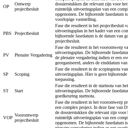
Ontwerp
dossierstukken die relevant zijn voor he
OP
projectbesluit
ruimtelijk uitvoeringsplan van een comp
opgenomen. De bijhorende fasedatum is
voorlopige vaststelling.
Fase die resulteert in het projectbesluit v
uitvoeringsplan in het kader van een co
PBS
Projectbesluit
bijhorende fasedatum is de datum van g
projectbesluit.
Fase die resulteert in het voorontwerp va
uitvoeringsplan. De bijhorende fasedatu
PV
Plenaire Vergadering
de plenaire vergadering indien er een ov
georganiseerd, anders de einddatum van
Fase die resulteert in de scopingnota van
SP
Scoping
uitvoeringsplan. Hier is geen bijhorend
toepassing.
Fase die resulteert in de startnota van het
ST
Start
uitvoeringsplan. De bijhorende fasedatu
goedkeuring startnota.
Fase die resulteert in het voorontwerp pr
een complex project. In deze fase van 
de dossierstukken die relevant zijn voor
Voorontwerp
VOP
ruimtelijk uitvoeringsplan van een comp
projectbesluit
opgenomen. De bijhorende fasedatum is
plenaire vergadering indien er een overl