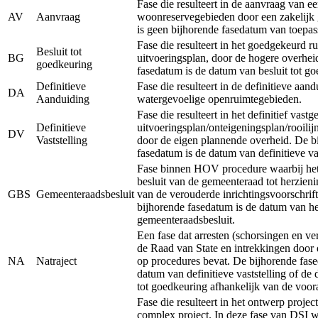
Fase die resulteert in de aanvraag van e
AV
Aanvraag
woonreservegebieden door een zakelijk 
is geen bijhorende fasedatum van toepas
Fase die resulteert in het goedgekeurd ru
Besluit tot
BG
uitvoeringsplan, door de hogere overhei
goedkeuring
fasedatum is de datum van besluit tot g
Definitieve
Fase die resulteert in de definitieve aan
DA
Aanduiding
watergevoelige openruimtegebieden.
Fase die resulteert in het definitief vastg
Definitieve
uitvoeringsplan/onteigeningsplan/rooilij
DV
Vaststelling
door de eigen plannende overheid. De b
fasedatum is de datum van definitieve vas
Fase binnen HOV procedure waarbij het 
besluit van de gemeenteraad tot herzieni
GBS
Gemeenteraadsbesluit
van de verouderde inrichtingsvoorschrift
bijhorende fasedatum is de datum van he
gemeenteraadsbesluit.
Een fase dat arresten (schorsingen en ve
de Raad van State en intrekkingen door 
NA
Natraject
op procedures bevat. De bijhorende fase
datum van definitieve vaststelling of de
tot goedkeuring afhankelijk van de voor
Fase die resulteert in het ontwerp projec
complex project. In deze fase van DSI 