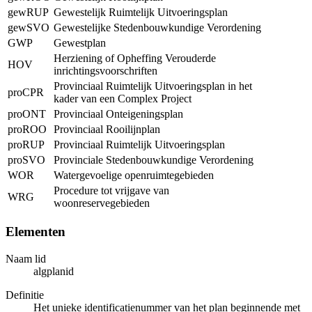
gewRUP
Gewestelijk Ruimtelijk Uitvoeringsplan
gewSVO
Gewestelijke Stedenbouwkundige Verordening
GWP
Gewestplan
Herziening of Opheffing Verouderde
HOV
inrichtingsvoorschriften
Provinciaal Ruimtelijk Uitvoeringsplan in het
proCPR
kader van een Complex Project
proONT
Provinciaal Onteigeningsplan
proROO
Provinciaal Rooilijnplan
proRUP
Provinciaal Ruimtelijk Uitvoeringsplan
proSVO
Provinciale Stedenbouwkundige Verordening
WOR
Watergevoelige openruimtegebieden
Procedure tot vrijgave van
WRG
woonreservegebieden
Elementen
Naam lid
algplanid
Definitie
Het unieke identificatienummer van het plan beginnende met