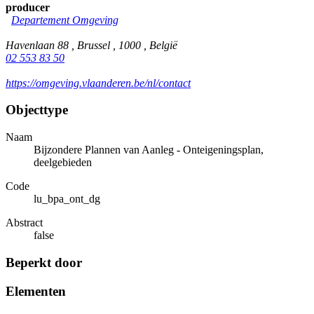
producer
Departement Omgeving
Havenlaan 88 , Brussel , 1000 , België
02 553 83 50
https://omgeving.vlaanderen.be/nl/contact
Objecttype
Naam
Bijzondere Plannen van Aanleg - Onteigeningsplan,
deelgebieden
Code
lu_bpa_ont_dg
Abstract
false
Beperkt door
Elementen